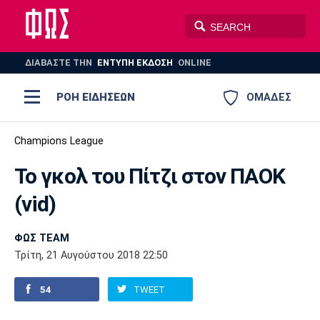
ΔΙΑΒΑΣΤΕ THN
ΕΝΤΥΠΗ ΕΚΔΟΣΗ
ONLINE
ΡΟΗ ΕΙΔΗΣΕΩΝ
ΟΜΑΔΕΣ
Ποδόσφαιρο
Champions League
ΠΟΔΟΣΦΑΙΡΟ
ΜΠΑΣΚΕΤ
Το γκολ του Πίτζι στον ΠΑΟΚ
Super League 1
Μπάσκετ
ΒΟΛΕΪ
ΠΟΛΟ
ΣΠΟΡ
(vid)
Ολυμπιακός
ΑΕΚ
ΠΑΟΚ
Super League 2
Ελλάδα
Ολυμπιακοί Αγώνες
AUTO-MOTO
PLUS
ΦΩΣ TEAM
Γ Εθνική
Εθνική
Βόλεϊ
Τρίτη, 21 Αυγούστου 2018 22:50
Ελλάδα
EuroLeague
Πόλο
Παναθηναϊκός
Ατρόμητος
Πανιώνιος
54
TWEET
Champions League
ΝΒΑ
Τένις