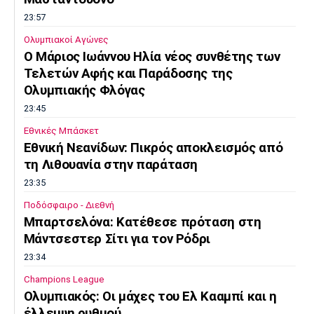
Λίβερπουλ
Μάντσεστερ
Γιουβέντους
Σίτι
23:57
Ολυμπιακοί Αγώνες
O Μάριος Ιωάννου Ηλία νέος συνθέτης των
Τελετών Αφής και Παράδοσης της
Ίντερ
Μίλαν
Μπάγερν
Ολυμπιακής Φλόγας
23:45
Εθνικές Μπάσκετ
Εθνική Νεανίδων: Πικρός αποκλεισμός από
τη Λιθουανία στην παράταση
Μπορούσια
Παρί Σεν
Μαρσέιγ
Ντόρτμουντ
Ζερμέν
23:35
Ποδόσφαιρο - Διεθνή
Μπαρτσελόνα: Κατέθεσε πρόταση στη
Μάντσεστερ Σίτι για τον Ρόδρι
Μονακό
Ερυθρός
Τότεναμ
23:34
Αστέρας
Champions League
Ολυμπιακός: Οι μάχες του Ελ Κααμπί και η
έλλειψη ρυθμού