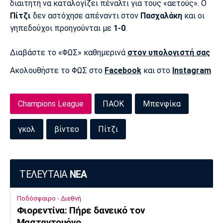
Μουσική
Στήλες
διαιτητή να καταλογίζει πέναλτι για τους «αετούς». Ο
Πίτζι
δεν αστόχησε απέναντι στον
Πασχαλάκη
και οι
Πολιτισμός
Τραγούδια
Πρόγραμμα TV
γηπεδούχοι προηγούνται με
1-0
.
Ιωνικός
Κηφισιά
Πανσερραϊκός
Cine Spot
Διαβάστε το «ΦΩΣ» καθημερινά
στον υπολογιστή σας
Ακολουθήστε το ΦΩΣ στο
Facebook
και στο
Instagram
Running
Media
Champions League
ΠΑΟΚ
Μπενφίκα
Μπαρτσελόνα
Ρεάλ
Ατλέτικο
Μαδρίτης
Μαδρίτης
Παρασκήνιο
γκολ
βίντεο
Πίτζι
Μάντσεστερ
Τσέλσι
Άρσεναλ
ΤΕΛΕΥΤΑΙΑ
ΝΕΑ
Γιουνάιτεντ
Ποδόσφαιρο - Διεθνή
Φιορεντίνα: Πήρε δανεικό τον
Μασταντουόνο