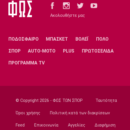
Ποδόσφαιρο - Διεθνή
Ρεάλ Μαδρίτης: Ανανέωσε τον Βινίσιους ως
Ακολουθήστε μας
το 2032!
22:35
Ποδόσφαιρο - Διεθνή
ΠΟΔΟΣΦΑΙΡΟ
ΜΠΑΣΚΕΤ
ΒΟΛΕΪ
ΠΟΛΟ
Επίσημα στη Ρεάλ Μαδρίτης ο Ντιομαντέ
ΣΠΟΡ
AUTO-MOTO
PLUS
ΠΡΩΤΟΣΕΛΙΔΑ
22:20
Super League 1
ΠΡΟΓΡΑΜΜΑ TV
Ατρόμητος: Ήττα (2-1) από την ΑΕ Λεμεσού
στο τελευταίο φιλικό
22:05
Κολύμβηση
Κούβελος σε αδελφές Αλεξανδρή: «Μας
© Copyright 2026 - ΦΩΣ ΤΩΝ ΣΠΟΡ
Ταυτότητα
κάνατε υπερήφανους και ευτυχισμένους»
Όροι χρήσης
Πολιτική κατά των διακρίσεων
21:50
Super League 2
Feed
Επικοινωνία
Αγγελίες
Διαφήμιση