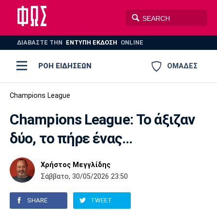
ΔΙΑΒΑΣΤΕ THN
ΕΝΤΥΠΗ ΕΚΔΟΣΗ
ONLINE
ΡΟΗ ΕΙΔΗΣΕΩΝ
ΟΜΑΔΕΣ
Ποδόσφαιρο
Champions League
ΠΟΔΟΣΦΑΙΡΟ
ΜΠΑΣΚΕΤ
Champions League: Το άξιζαν
Super League 1
Μπάσκετ
ΒΟΛΕΪ
ΠΟΛΟ
ΣΠΟΡ
δύο, το πήρε ένας...
Ολυμπιακός
ΑΕΚ
ΠΑΟΚ
Super League 2
Ελλάδα
Ολυμπιακοί Αγώνες
AUTO-MOTO
PLUS
Χρήστος Μεγγλίδης
Γ Εθνική
Εθνική
Βόλεϊ
Σάββατο, 30/05/2026 23:50
Ελλάδα
EuroLeague
Πόλο
Παναθηναϊκός
Ατρόμητος
Πανιώνιος
SHARE
TWEET
Champions League
ΝΒΑ
Τένις