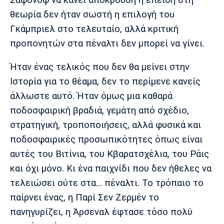
Λίβερπουλ
Μάντσεστερ
Γιουβέντους
Σίτι
θεωρία δεν ήταν σωστή η επιλογή του
Γκάμπριελ στο τελευταίο, αλλά κριτική
προπονητών στα πέναλτι δεν μπορεί να γίνει.
Ίντερ
Μίλαν
Μπάγερν
Ήταν ένας τελικός που δεν θα μείνει στην
Ιστορία για το θέαμα, δεν το περίμενε κανείς
άλλωστε αυτό. Ήταν όμως μια καθαρά
ποδοσφαιρική βραδιά, γεμάτη από σχέδιο,
Μπορούσια
Παρί Σεν
Μαρσέιγ
στρατηγική, τροποποιήσεις, αλλά φυσικά και
Ντόρτμουντ
Ζερμέν
ποδοσφαιρικές προσωπικότητες όπως είναι
αυτές του Βιτίνια, του Κβαρατσχέλια, του Ράις
και όχι μόνο. Κι ένα παιχνίδι που δεν ήθελες να
Μονακό
Ερυθρός
Τότεναμ
τελειώσει ούτε στα... πέναλτι. Το τρόπαιο το
Αστέρας
παίρνει ένας, η Παρί Σεν Ζερμέν το
πανηγυρίζει, η Άρσεναλ έφτασε τόσο πολύ