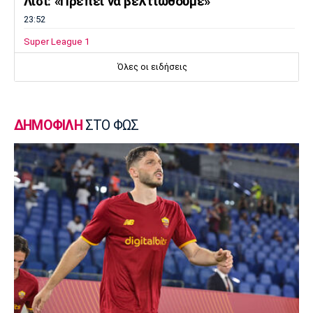
Λίσι: «Πρέπει να βελτιωθούμε»
23:52
Super League 1
Επιστρέφει αύριο στη Θεσσαλονίκη ο
Όλες οι ειδήσεις
Ηρακλής
23:50
Μπάσκετ Ελλάδα
ΔΗΜΟΦΙΛΗ
ΣΤΟ ΦΩΣ
Επίσημα στον Άρη ο Άνταμ Μοκόκα
23:35
Europa League
Μπρούνο: «Δουλέψαμε καλά στην άμυνα»
23:32
Ποδόσφαιρο - Διεθνή
Κακή εβδομάδα για τη βαθμολογία της UEFA
23:23
Γ Εθνική
Αστέρας Βάρης: Νέες προσθήκες στο