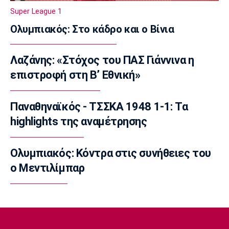
ρόστερ
Super League 1
23:20
Ολυμπιακός: Στο κάδρο και ο Βίνια
Conference League
Conference League: Τρομερό διπλό η Τρόμσο
Λαζάνης: «Στόχος του ΠΑΣ Γιάννινα η
στο Κλουζ
επιστροφή στη Β’ Εθνική»
23:16
Γ Εθνική
«Πακέτο» στον Απόλλωνα Σμύρνης
Παναθηναϊκός - ΤΣΣΚΑ 1948 1-1: Τα
23:05
highlights της αναμέτρησης
Super League 1
Λεβαδειακός - Παναιτωλικός 1-0: Φιλική νίκη
Ολυμπιακός: Κόντρα στις συνήθειες του
οι Βοιωτοί επί των «καναρινιών»
ο Μεντιλίμπαρ
22:50
Europa League
ΠΑΟΚ-Άντερλεχτ 0-1: Πλήρωσε ακριβά ένα
λάθος (hls)
22:44