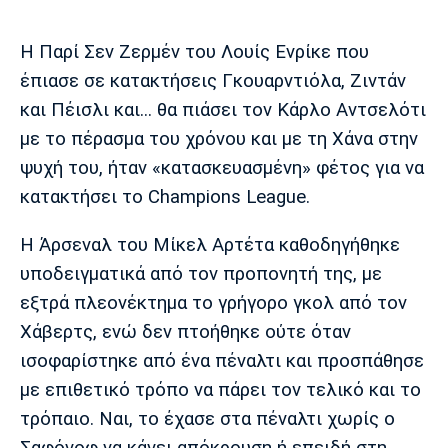
Μουσική
Στήλες
Πολιτισμός
Τραγούδια
Πρόγραμμα TV
Η Παρί Σεν Ζερμέν του Λουίς Ενρίκε που
έπιασε σε κατακτήσεις Γκουαρντιόλα, Ζιντάν
Ιωνικός
Κηφισιά
Πανσερραϊκός
Cine Spot
και Πέισλι και... θα πιάσει τον Κάρλο Αντσελότι
με το πέρασμα του χρόνου και με τη Χάνα στην
Running
ψυχή του, ήταν «κατασκευασμένη» φέτος για να
κατακτήσει το Champions League.
Media
Μπαρτσελόνα
Ρεάλ
Ατλέτικο
Μαδρίτης
Μαδρίτης
Η Άρσεναλ του Μίκελ Αρτέτα καθοδηγήθηκε
Παρασκήνιο
υποδειγματικά από τον προπονητή της, με
εξτρά πλεονέκτημα το γρήγορο γκολ από τον
Χάβερτς, ενώ δεν πτοήθηκε ούτε όταν
Μάντσεστερ
Τσέλσι
Άρσεναλ
Γιουνάιτεντ
ισοφαρίστηκε από ένα πέναλτι και προσπάθησε
με επιθετικό τρόπο να πάρει τον τελικό και το
τρόπαιο. Ναι, το έχασε στα πέναλτι χωρίς ο
Σαφόνοφ να κάνει απόκρουση ή επειδή στη