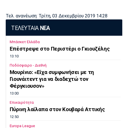
Τελ. ανανέωση: Τρίτη, 03 Δεκεμβρίου 2019 14:28
ΤΕΛΕΥΤΑΙΑ
ΝΕΑ
Μπάσκετ Ελλάδα
Επέστρεψε στο Περιστέρι ο Γκιουζέλης
13:10
Ποδόσφαιρο - Διεθνή
Μουρίνιο: «Είχα συμφωνήσει με τη
Γιουνάιτεντ για να διαδεχτώ τον
Φέργκιουσον»
13:00
Επικαιρότητα
Πύρινη λαίλαπα στον Κουβαρά Αττικής
12:50
Europa League