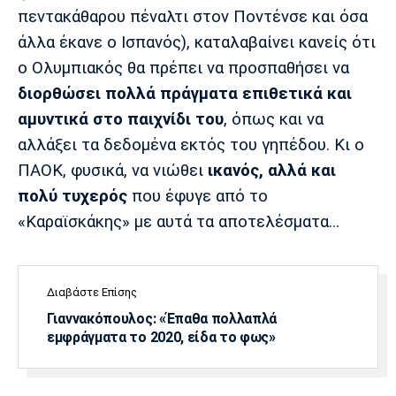
πεντακάθαρου πέναλτι στον Ποντένσε και όσα
άλλα έκανε ο Ισπανός), καταλαβαίνει κανείς ότι
ο Ολυμπιακός θα πρέπει να προσπαθήσει να
διορθώσει πολλά πράγματα επιθετικά και
αμυντικά στο παιχνίδι του
, όπως και να
αλλάξει τα δεδομένα εκτός του γηπέδου. Κι ο
ΠΑΟΚ, φυσικά, να νιώθει
ικανός, αλλά και
πολύ τυχερός
που έφυγε από το
«Καραϊσκάκης» με αυτά τα αποτελέσματα...
Διαβάστε Επίσης
Γιαννακόπουλος: «Έπαθα πολλαπλά
εμφράγματα το 2020, είδα το φως»