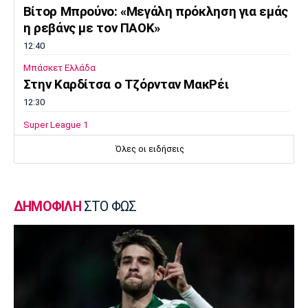
Βίτορ Μπρούνο: «Μεγάλη πρόκληση για εμάς
η ρεβάνς με τον ΠΑΟΚ»
12:40
Μπάσκετ Ελλάδα
Στην Καρδίτσα ο Τζόρνταν ΜακΡέι
12:30
Super League 1
Βόλος: Σέντρα στο τουρνουά φιλανθρωπικού
Όλες οι ειδήσεις
χαρακτήρα
12:20
Ποδόσφαιρο - Διεθνή
ΔΗΜΟΦΙΛΗ
ΣΤΟ ΦΩΣ
Ιραόλα: «Δεν μπορούμε να διατηρήσουμε το
επίπεδο που θέλουμε»
12:10
Super League 1
Πρόταση του Ολυμπιακού στην Τουλούζ για
τον Κρίστιαν Κάσερες