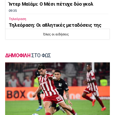
Ίντερ Μαϊάμι: Ο Μέσι πέτυχε δύο γκολ
09:35
Τηλεόραση
Τηλεόραση: Οι αθλητικές μεταδόσεις της
Πέμπτης (6/8) με ΠΑΟΚ - Άντερλεχτ
Όλες οι ειδήσεις
09:20
Europa League
ΠΑΟΚ: Υποδέχεται την Άντερλεχτ
ΔΗΜΟΦΙΛΗ
ΣΤΟ ΦΩΣ
09:05
Κολύμβηση
Ευρωπαϊκό Πρωτάθλημα Νέων Γυναικών:
Ήττα της Ελλάδας από την Ολλανδία
08:50
Χάντμπολ
Παπάζογλου: «Βρισκόμαστε σε πολύ καλό
επίπεδο»
08:35