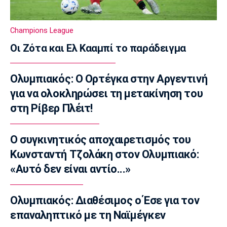
Conference League
Παναθηναϊκός - ΤΣΣΚΑ 1948 1-1: Τα
Champions League
highlights της αναμέτρησης
Οι Ζότα και Ελ Κααμπί το παράδειγμα
08:20
Super League 1
Ολυμπιακός: Ο Ορτέγκα στην Αργεντινή
Ολυμπιακός: Στο κάδρο και ο Βίνια
για να ολοκληρώσει τη μετακίνηση του
08:05
στη Ρίβερ Πλέιτ!
Τένις
Σάκκαρη: Νικηφόρα πρεμιέρα στο Τορόντο
07:50
Ο συγκινητικός αποχαιρετισμός του
Επικαιρότητα
Κωνσταντή Τζολάκη στον Ολυμπιακό:
Πυρκαγιά: Πολύ υψηλός κίνδυνος εκδήλωσης
«Αυτό δεν είναι αντίο...»
σε Αττική, Εύβοια και Βοιωτία
07:35
Ολυμπιακός: Διαθέσιμος ο Έσε για τον
Επικαιρότητα
επαναληπτικό με τη Ναϊμέγκεν
Καιρός: Αίθριος με υψηλές θερμοκρασίες