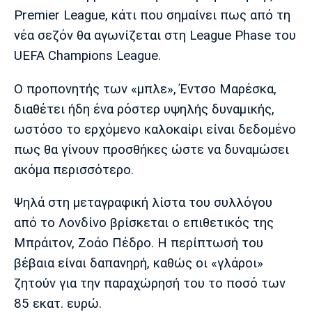
Μουσική
Στήλες
Premier League, κάτι που σημαίνει πως από τη
νέα σεζόν θα αγωνίζεται στη League Phase του
Πολιτισμός
Τραγούδια
Πρόγραμμα TV
UEFA Champions League.
Ιωνικός
Κηφισιά
Πανσερραϊκός
Cine Spot
Ο προπονητής των «μπλε», Έντσο Μαρέσκα,
Running
διαθέτει ήδη ένα ρόστερ υψηλής δυναμικής,
ωστόσο το ερχόμενο καλοκαίρι είναι δεδομένο
Media
πως θα γίνουν προσθήκες ώστε να δυναμώσει
Μπαρτσελόνα
Ρεάλ
Ατλέτικο
Μαδρίτης
Μαδρίτης
ακόμα περισσότερο.
Παρασκήνιο
Ψηλά στη μεταγραφική λίστα του συλλόγου
από το Λονδίνο βρίσκεται ο επιθετικός της
Μάντσεστερ
Τσέλσι
Άρσεναλ
Μπράιτον, Ζοάο Πέδρο. Η περίπτωσή του
Γιουνάιτεντ
βέβαια είναι δαπανηρή, καθώς οι «γλάροι»
ζητούν για την παραχώρησή του το ποσό των
85 εκατ. ευρώ.