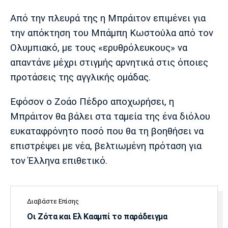
Λίβερπουλ
Μάντσεστερ
Γιουβέντους
Σίτι
Από την πλευρά της η Μπράιτον επιμένει για
την απόκτηση του Μπάμπη Κωστούλα από τον
Ολυμπιακό, με τους «ερυθρόλευκους» να
απαντάνε μέχρι στιγμής αρνητικά στις όποιες
Ίντερ
Μίλαν
Μπάγερν
προτάσεις της αγγλικής ομάδας.
Εφόσον ο Ζοάο Πέδρο αποχωρήσει, η
Μπράιτον θα βάλει στα ταμεία της ένα διόλου
Μπορούσια
Παρί Σεν
Μαρσέιγ
ευκαταφρόνητο ποσό που θα τη βοηθήσει να
Ντόρτμουντ
Ζερμέν
επιστρέψει με νέα, βελτιωμένη πρόταση για
τον Έλληνα επιθετικό.
Μονακό
Ερυθρός
Τότεναμ
Αστέρας
Διαβάστε Επίσης
Οι Ζότα και Ελ Κααμπί το παράδειγμα