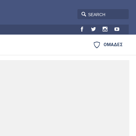
ΟΜΑΔΕΣ
Plus
Blogs
Θέατρο
Η Εφημερίδα
Σινεμά
Πρωτοσέλιδα
Ατλέτικο
Μάντσεστερ
Τσέλσι
Άρσεναλ
Μαδρίτης
Γιουνάιτεντ
Ευ ζην
Έντυπη έκδοση
Βιβλίο
Στήλες
Μουσική
Τραγούδια
Γιουβέντους
Ίντερ
Μίλαν
Μπάγερν
Πολιτισμός
Cine Spot
Running