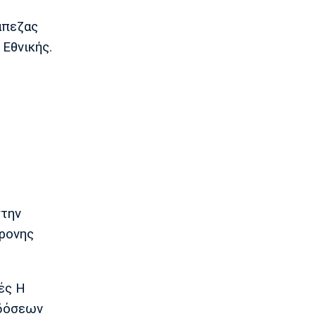
Στίβος
άπεζας
Παγκόσμιο Πρωτάθλημα Κ20: Έκτη
θέση για την Ραφαηλίδου στον τελικό
 Εθνικής.
της σφαιροβολίας
23:11
Super League 2
Διπλή ενίσχυση για την ΑΕΛ
23:00
Ποδόσφαιρο - Διεθνή
Πυραυλική επίθεση της Ρωσίας στο
γήπεδο της Τσερνομόρετς
22:58
στην
EuroLeague
Ενδιαφέρον της Μάλαγα για
χρονης
Μπόλομποϊ
22:52
Στίβος
ές Η
Παγκόσμιο Κ20: Πανελλήνιο ρεκόρ η
κδόσεων
Μπακογιάννη, στον τελικό της