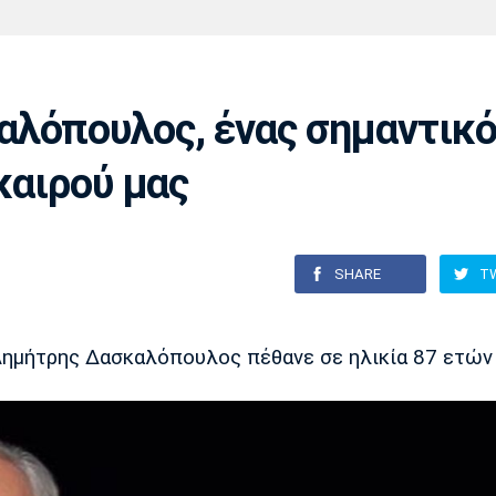
Χάντμπολ
Ηρακλής
Βόλος
Μπορούσια
Παρί Σεν
Ντόρτμουντ
Ζερμέν
αλόπουλος, ένας σημαντικό
 καιρού μας
Πόρτο
Μπενφίκα
SHARE
T
ημήτρης Δασκαλόπουλος πέθανε σε ηλικία 87 ετών