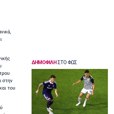
σφυροβολίας η Τσερνόβα
22:49
Super League 1
Αστέρας Τρίπολης: Εύκολη νίκη με 2-0
επί του Πύργου
νικά,
22:47
ι
Βόλεϊ
Δεύτερη σερί ήττά για την Εθνική
Γυναικών από την Σουηδία
22:45
νικής
ΔΗΜΟΦΙΛΗ
ΣΤΟ ΦΩΣ
Ποδόσφαιρο - Διεθνή
υ
Κύπρος: Ποδοσφαιριστές μπορούν να
ντρου
γίνουν και διαιτητές
ι στην
22:30
και του
Εθνικές Μπάσκετ
Ρήγα: «Τα κορίτσια δείχνουν έτοιμα να
πετύχουν κάτι όμορφο»
22:15
ού
Ποδόσφαιρο - Ελλάδα