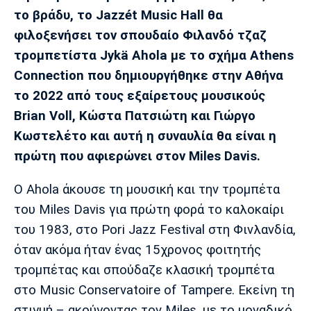
Μουσική
Στήλες
το βράδυ, το
Jazz
é
t
Music
Hall
θα
φιλοξενήσει τον σπουδαίο Φιλανδό τζαζ
Πολιτισμός
Τραγούδια
Πρόγραμμα TV
τρομπετίστα
Jyk
ä
Ahola
με το σχήμα
Athens
Ιωνικός
Κηφισιά
Πανσερραϊκός
Cine Spot
Connection
που δημιουργήθηκε στην Αθήνα
το 2022 από τους εξαίρετους μουσικούς
Running
Brian
Voll
, Κώστα Πατσιώτη και Γιώργο
Κωστελέτο και αυτή η συναυλία θα είναι η
Media
πρώτη που αφιερώνει στον
Miles
Davis
.
Μπαρτσελόνα
Ρεάλ
Ατλέτικο
Μαδρίτης
Μαδρίτης
Παρασκήνιο
O Ahola άκουσε τη μουσική και την τρομπέτα
του Miles Davis για πρώτη φορά το καλοκαίρι
του 1983, στο Pori Jazz Festival στη Φινλανδία,
Μάντσεστερ
Τσέλσι
Άρσεναλ
Γιουνάιτεντ
όταν ακόμα ήταν ένας 15χρονος φοιτητής
τρομπέτας και σπούδαζε κλασική τρομπέτα
στο Music Conservatoire of Tampere. Εκείνη τη
στιγμή – ακούγοντας τον Miles, με το μοναδικό