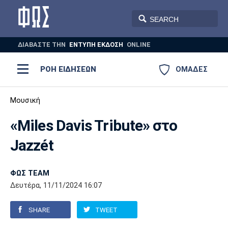
ΔΙΑΒΑΣΤΕ THN
ΕΝΤΥΠΗ ΕΚΔΟΣΗ
ONLINE
ΡΟΗ ΕΙΔΗΣΕΩΝ
ΟΜΑΔΕΣ
Ποδόσφαιρο
Μουσική
ΠΟΔΟΣΦΑΙΡΟ
ΜΠΑΣΚΕΤ
«Miles Davis Tribute» στο
Super League 1
Μπάσκετ
ΒΟΛΕΪ
ΠΟΛΟ
ΣΠΟΡ
Jazzét
Ολυμπιακός
ΑΕΚ
ΠΑΟΚ
Super League 2
Ελλάδα
Ολυμπιακοί Αγώνες
AUTO-MOTO
PLUS
ΦΩΣ TEAM
Γ Εθνική
Εθνική
Βόλεϊ
Δευτέρα, 11/11/2024 16:07
Ελλάδα
EuroLeague
Πόλο
Παναθηναϊκός
Ατρόμητος
Πανιώνιος
SHARE
TWEET
Champions League
ΝΒΑ
Τένις