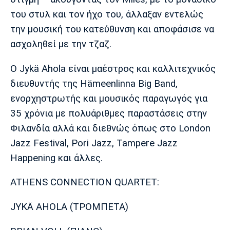
Λίβερπουλ
Μάντσεστερ
Γιουβέντους
Σίτι
του στυλ και τον ήχο του, άλλαξαν εντελώς
την μουσική του κατεύθυνση και αποφάσισε να
ασχοληθεί με την τζαζ.
Ίντερ
Μίλαν
Μπάγερν
Ο Jykä Ahola είναι μαέστρος και καλλιτεχνικός
διευθυντής της Hämeenlinna Big Band,
ενορχηστρωτής και μουσικός παραγωγός για
35 χρόνια με πολυάριθμες παραστάσεις στην
Μπορούσια
Παρί Σεν
Μαρσέιγ
Φιλανδία αλλά και διεθνώς όπως στο London
Ντόρτμουντ
Ζερμέν
Jazz Festival, Pori Jazz, Tampere Jazz
Happening και άλλες.
ATHENS CONNECTION QUARTET:
Μονακό
Ερυθρός
Τότεναμ
Αστέρας
JYKÄ AHOLA (ΤΡΟΜΠΕΤΑ)