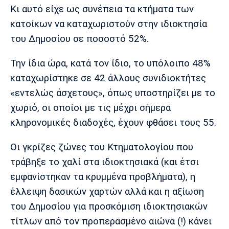
Λίβερπουλ
Μάντσεστερ
Γιουβέντους
Κι αυτό είχε ως συνέπεια τα κτήματα των
Σίτι
κατοίκων να καταχωριστούν στην ιδιοκτησία
του Δημοσίου σε ποσοστό 52%.
Την ίδια ώρα, κατά τον ίδιο, το υπόλοιπο 48%
Ίντερ
Μίλαν
Μπάγερν
καταχωρίστηκε σε 42 άλλους συνιδιοκτήτες
«εντελώς άσχετους», όπως υποστηρίζει με το
χωριό, οι οποίοι με τις μέχρι σήμερα
κληρονομικές διαδοχές, έχουν φθάσει τους 55.
Μπορούσια
Παρί Σεν
Μαρσέιγ
Ντόρτμουντ
Ζερμέν
Οι γκρίζες ζώνες του Κτηματολογίου που
τράβηξε το χαλί στα ιδιοκτησιακά (και έτσι
εμφανίστηκαν τα κρυμμένα προβλήματα), η
Μονακό
Ερυθρός
Τότεναμ
έλλειψη δασικών χαρτών αλλά και η αξίωση
Αστέρας
του Δημοσίου για προσκόμιση ιδιοκτησιακών
τίτλων από τον προπερασμένο αιώνα (!) κάνει