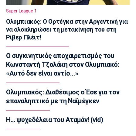
FIFA: Η «συγγνώμη» προς τις 211
ομοσπονδίες και η στήριξη σε Ινφαντίνο
Super League 1
11:11
Ολυμπιακός: Ο Ορτέγκα στην Αργεντινή για
Παρασκήνιο
να ολοκληρώσει τη μετακίνηση του στη
Όταν ο Στραβίνσκι διασκέδαζε με τη
Ρίβερ Πλέιτ!
μουσική του Τσάρλι Πάρκερ
11:05
Ο συγκινητικός αποχαιρετισμός του
NBA
Κωνσταντή Τζολάκη στον Ολυμπιακό:
Ο Γουόκερ επέστρεψε στο ΝΒΑ
«Αυτό δεν είναι αντίο...»
10:50
EuroLeague
Χάποελ Τελ Αβίβ: Ανακοίνωσε τον
Ολυμπιακός: Διαθέσιμος ο Έσε για τον
Μπουρντιλόν
επαναληπτικό με τη Ναϊμέγκεν
10:35
EuroLeague
Η… ψυχεδέλεια του Αταμάν! (vid)
Χεζόνια: Το «αντίο» στη Ρεάλ Μαδρίτης
10:20