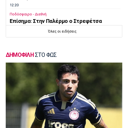
12:20
Ποδόσφαιρο - Διεθνή
Επίσημο: Στην Παλέρμο ο Στρεφέτσα
12:05
Όλες οι ειδήσεις
Μπάσκετ Α1 Γυναικών
Αθηναϊκός: Παρελθόν η Ταμπάκου
11:50
ΔΗΜΟΦΙΛΗ
ΣΤΟ ΦΩΣ
EuroLeague
Dubai BC: Πήρε τον Σενγκέλια
11:35
Στίβος
Παγκόσμιο Πρωτάθλημα Κ20: Ο Κανοντζιάν
δέκατος στον τελικό, ρεκόρ και πρόκριση
για τη Σαμολοδά
11:20
Ποδόσφαιρο - Εθνικές Ομάδες