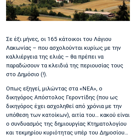
Μουσική
Στήλες
Πολιτισμός
Τραγούδια
Πρόγραμμα TV
Ιωνικός
Κηφισιά
Πανσερραϊκός
Cine Spot
Σε έξι μήνες, οι 165 κάτοικοι του Λάγιου
Running
Λακωνίας – που ασχολούνται κυρίως με την
καλλιέργεια της ελιάς – θα πρέπει να
Media
παραδώσουν τα κλειδιά της περιουσίας τους
Μπαρτσελόνα
Ρεάλ
Ατλέτικο
Μαδρίτης
Μαδρίτης
στο Δημόσιο (!).
Παρασκήνιο
Οπως εξηγεί, μιλώντας στα «ΝΕΑ», ο
δικηγόρος Απόστολος Γεροντίδης (που ως
Μάντσεστερ
Τσέλσι
Άρσεναλ
δικηγόρος έχει ασχοληθεί από χρόνια με την
Γιουνάιτεντ
υπόθεση των κατοίκων), αιτία του… κακού είναι
ο συνδυασμός της δημιουργίας Κτηματολογίου
και τεκμηρίου κυριότητας υπέρ του Δημοσίου…