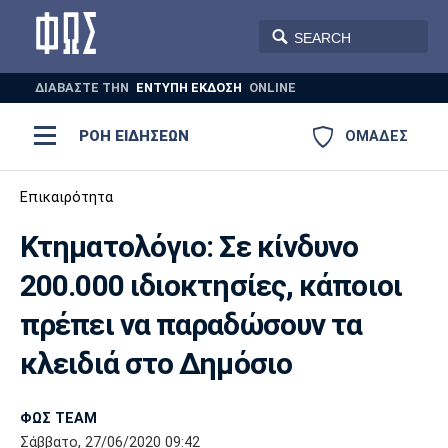
ΔΙΑΒΑΣΤΕ THN
ΕΝΤΥΠΗ ΕΚΔΟΣΗ
ONLINE
ΡΟΗ ΕΙΔΗΣΕΩΝ
ΟΜΑΔΕΣ
Ποδόσφαιρο
Επικαιρότητα
ΠΟΔΟΣΦΑΙΡΟ
ΜΠΑΣΚΕΤ
Κτηματολόγιο: Σε κίνδυνο
Super League 1
Μπάσκετ
ΒΟΛΕΪ
ΠΟΛΟ
ΣΠΟΡ
200.000 ιδιοκτησίες, κάποιοι
Ολυμπιακός
ΑΕΚ
ΠΑΟΚ
Super League 2
Ελλάδα
Ολυμπιακοί Αγώνες
πρέπει να παραδώσουν τα
AUTO-MOTO
PLUS
Γ Εθνική
Εθνική
Βόλεϊ
κλειδιά στο Δημόσιο
Ελλάδα
EuroLeague
Πόλο
Παναθηναϊκός
Ατρόμητος
Πανιώνιος
ΦΩΣ TEAM
Σάββατο, 27/06/2020 09:42
Champions League
ΝΒΑ
Τένις