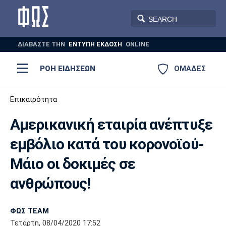
ΔΙΑΒΑΣΤΕ THN
ΕΝΤΥΠΗ ΕΚΔΟΣΗ
ONLINE
ΡΟΗ ΕΙΔΗΣΕΩΝ
ΟΜΑΔΕΣ
Ποδόσφαιρο
Επικαιρότητα
ΠΟΔΟΣΦΑΙΡΟ
ΜΠΑΣΚΕΤ
Αμερικανική εταιρία ανέπτυξε
Super League 1
Μπάσκετ
ΒΟΛΕΪ
ΠΟΛΟ
ΣΠΟΡ
εμβόλιο κατά του κορονοϊού-
Ολυμπιακός
ΑΕΚ
ΠΑΟΚ
Super League 2
Ελλάδα
Ολυμπιακοί Αγώνες
Μάιο οι δοκιμές σε
AUTO-MOTO
PLUS
Γ Εθνική
Εθνική
Βόλεϊ
ανθρώπους!
Ελλάδα
EuroLeague
Πόλο
Παναθηναϊκός
Ατρόμητος
Πανιώνιος
ΦΩΣ TEAM
Τετάρτη, 08/04/2020 17:52
Champions League
ΝΒΑ
Τένις