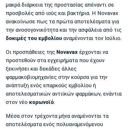
Λίβερπουλ
Μάντσεστερ
Γιουβέντους
μακρά διάρκεια της προστασίας απέναντι σε
Σίτι
προσβολές από ιούς και βακτήρια. Η Novavax
ανακοίνωσε πως τα πρώτα αποτελέσματα για
την ανοσογονικότητα και την ασφάλεια από τις
Ίντερ
Μίλαν
Μπάγερν
δοκιμές του εμβολίου
αναμένονται τον Ιούλιο.
Οι προσπάθειες της
Novavax
έρχονται να
προστεθούν στα εγχειρήματα που έχουν
ξεκινήσει και δεκάδες άλλες
Μπορούσια
Παρί Σεν
Μαρσέιγ
Ντόρτμουντ
Ζερμέν
φαρμακοβιομηχανίες στην κούρσα για την
ανάπτυξη ενός επαρκούς εμβολίου ή
αποτελεσματικών αντιϊκών φαρμάκων, ενάντια
στον νέο
κορωνοϊό
.
Μονακό
Ερυθρός
Τότεναμ
Αστέρας
Μέσα στον τρέχοντα μήνα αναμένονται τα
αποτελέσματα ενός πολυαναμενόμενου