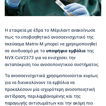
Μουσική
Στήλες
Πολιτισμός
Τραγούδια
Πρόγραμμα TV
Ιωνικός
Κηφισιά
Πανσερραϊκός
Cine Spot
Η εταιρεία με έδρα το Μέριλαντ ανακοίνωσε
Running
πως το υποβοηθητικό ανοσοενισχυτικό της
σκεύασμα Matrix-M μπορεί να χρησιμοποιηθεί
Media
σε συνδυασμό με το
υποψήφιο εμβόλιο
της
Μπαρτσελόνα
Ρεάλ
Ατλέτικο
Μαδρίτης
Μαδρίτης
NVX-CoV2373 για να ενισχύσει την
Παρασκήνιο
ανταπόκριση του ανοσοποιητικού συστήματος.
Τα ανοσοενισχυτικά χρησιμοποιούνται κυρίως
Μάντσεστερ
Τσέλσι
Άρσεναλ
για να διευκολύνουν τα εμβόλια να
Γιουνάιτεντ
προκαλέσουν μία ισχυρότερη ανοσοποιητική
αντίδραση, περιλαμβανομένης και της
παραγωγής αντισωμάτων και την ακόμη πιο