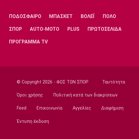
Europa League
Ελουστόντο: «Θα τα δώσουμε όλα στο
ΠΟΔΟΣΦΑΙΡΟ
ΜΠΑΣΚΕΤ
ΒΟΛΕΪ
ΠΟΛΟ
Βέλγιο»
23:58
ΣΠΟΡ
AUTO-MOTO
PLUS
ΠΡΩΤΟΣΕΛΙΔΑ
Super League 1
ΠΡΟΓΡΑΜΜΑ TV
Ολυμπιακός: Κόντρα στις συνήθειες του ο
Μεντιλίμπαρ
23:54
Europa League
Λίσι: «Πρέπει να βελτιωθούμε»
© Copyright 2026 - ΦΩΣ ΤΩΝ ΣΠΟΡ
Ταυτότητα
23:52
Όροι χρήσης
Πολιτική κατά των διακρίσεων
Super League 1
Επιστρέφει αύριο στη Θεσσαλονίκη ο
Feed
Επικοινωνία
Αγγελίες
Διαφήμιση
Ηρακλής
23:50
Έντυπη έκδοση
Μπάσκετ Ελλάδα
Επίσημα στον Άρη ο Άνταμ Μοκόκα