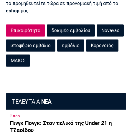
τα προμηθευτείτε τώρα σε προνομιακή τιμή από το
eshop
μας
Επικαιρότητα
δοκιμές εμβολίου
Novavax
υποψήφιο εμβάλιο
εμβόλιο
Κορονοϊός
ΜΑΙΟΣ
ΤΕΛΕΥΤΑΙΑ
ΝΕΑ
Σπορ
Πινγκ Πονγκ: Στον τελικό της Under 21 η
Τζαρίδου