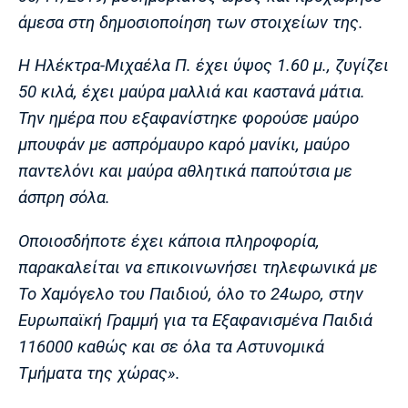
Λίβερπουλ
Μάντσεστερ
Γιουβέντους
άμεσα στη δημοσιοποίηση των στοιχείων της.
Σίτι
Η Ηλέκτρα-Μιχαέλα Π. έχει ύψος 1.60 μ., ζυγίζει
50 κιλά, έχει μαύρα μαλλιά και καστανά μάτια.
Ίντερ
Μίλαν
Μπάγερν
Την ημέρα που εξαφανίστηκε φορούσε μαύρο
μπουφάν με ασπρόμαυρο καρό μανίκι, μαύρο
παντελόνι και μαύρα αθλητικά παπούτσια με
άσπρη σόλα.
Μπορούσια
Παρί Σεν
Μαρσέιγ
Ντόρτμουντ
Ζερμέν
Οποιοσδήποτε έχει κάποια πληροφορία,
παρακαλείται να επικοινωνήσει τηλεφωνικά με
Το Χαμόγελο του Παιδιού, όλο το 24ωρο, στην
Ευρωπαϊκή Γραμμή για τα Εξαφανισμένα Παιδιά
Μονακό
Ερυθρός
Τότεναμ
Αστέρας
116000 καθώς και σε όλα τα Αστυνομικά
Τμήματα της χώρας».