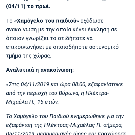
Μουσική
Στήλες
(04/11) το πρωί.
Πολιτισμός
Τραγούδια
Πρόγραμμα TV
Το
«Χαμόγελο του παιδιού»
εξέδωσε
Ιωνικός
Κηφισιά
Πανσερραϊκός
ανακοίνωση με την οποία κάνει έκκληση σε
Cine Spot
όποιον γνωρίζει το οτιδήποτε να
Running
επικοινωνήσει με οποιοδήποτε αστυνομικό
τμήμα της χώρας.
Media
Μπαρτσελόνα
Ρεάλ
Ατλέτικο
Αναλυτικά η ανακοίνωση:
Μαδρίτης
Μαδρίτης
Παρασκήνιο
«Στις 04/11/2019 και ώρα 08:00, εξαφανίστηκε
από την περιοχή του Βύρωνα, η Ηλέκτρα-
Μιχαέλα Π., 15 ετών.
Μάντσεστερ
Τσέλσι
Άρσεναλ
Γιουνάιτεντ
Το Χαμόγελο του Παιδιού ενημερώθηκε για την
εξαφάνιση της Ηλέκτρας-Μιχαέλας Π. σήμερα,
05/11/2019, μεσημεριανές ώρες και προχώρησε