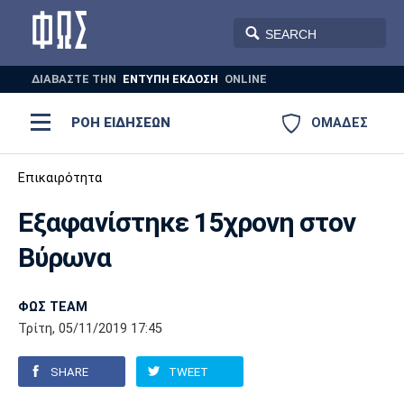
ΔΙΑΒΑΣΤΕ THN
ΕΝΤΥΠΗ ΕΚΔΟΣΗ
ONLINE
ΡΟΗ ΕΙΔΗΣΕΩΝ
ΟΜΑΔΕΣ
Ποδόσφαιρο
Επικαιρότητα
ΠΟΔΟΣΦΑΙΡΟ
ΜΠΑΣΚΕΤ
Εξαφανίστηκε 15χρονη στον
Super League 1
Μπάσκετ
ΒΟΛΕΪ
ΠΟΛΟ
ΣΠΟΡ
Βύρωνα
Ολυμπιακός
ΑΕΚ
ΠΑΟΚ
Super League 2
Ελλάδα
Ολυμπιακοί Αγώνες
AUTO-MOTO
PLUS
ΦΩΣ TEAM
Γ Εθνική
Εθνική
Βόλεϊ
Τρίτη, 05/11/2019 17:45
Ελλάδα
EuroLeague
Πόλο
Παναθηναϊκός
Ατρόμητος
Πανιώνιος
SHARE
TWEET
Champions League
ΝΒΑ
Τένις