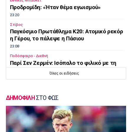
Εθνικές Μπάσκετ
Προδρομίδη: «Ήταν θέμα εγωισμού»
23:20
Στίβος
Παγκόσμιο Πρωτάθλημα Κ20: Ατομικό ρεκόρ
η Γέρου, το πάλεψε η Πάσιου
23:08
Ποδόσφαιρο - Διεθνή
Παρί Σεν Ζερμέν: Ισόπαλο το φιλικό με τη
Μάντσεστερ Γιουνάιτεντ
Όλες οι ειδήσεις
22:55
Ποδόσφαιρο - Διεθνή
Σκωτία: «Δύο στα δύο» η Σεντ Μίρεν, πρώτη
ΔΗΜΟΦΙΛΗ
ΣΤΟ ΦΩΣ
νίκη για Νταντί
22:40
Επικαιρότητα
Τραγωδία στην Πάρο: Παιδί 4 ετών πνίγηκε