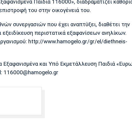
Εξαφανισμένα Παιδιά 116000», διαδραματίζει καθορι
επιστροφή του στην οικογένειά του.
νών συνεργασιών που έχει αναπτύξει, διαθέτει την
ι εξειδίκευση περιστατικά εξαφανίσεων ανηλίκων.
γανισμού: http://www.hamogelo.gr/gr/el/diethneis-
α Εξαφανισμένα και Υπό Εκμετάλλευση Παιδιά «Ευρ
il: 116000@hamogelo.gr