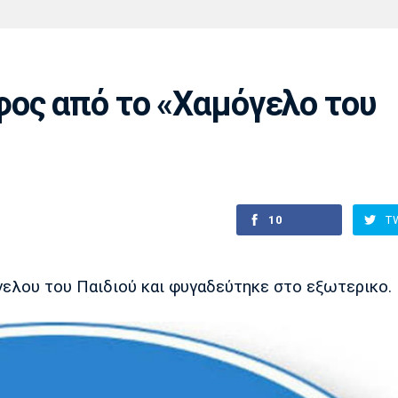
Χάντμπολ
Ηρακλής
Βόλος
Μπορούσια
Παρί Σεν
Ντόρτμουντ
Ζερμέν
ος από το «Χαμόγελο του
Πόρτο
Μπενφίκα
10
T
ελου του Παιδιού και φυγαδεύτηκε στο εξωτερικο.