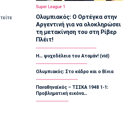
15:50
Super League 1
Κολύμβηση
Ολυμπιακός: Ο Ορτέγκα στην
Ολυμπιακός: Ανακοίνωσε τον
υτείτε
Καράμπελα
Αργεντινή για να ολοκληρώσει
15:35
τη μετακίνηση του στη Ρίβερ
Μπάσκετ Ελλάδα
Πλέιτ!
Μύκονος: Αποχαιρέτησε επτά παίκτες
15:20
Η… ψυχεδέλεια του Αταμάν! (vid)
Εθνικές Μπάσκετ
Eurobasket U18: Με Λιθουανία η Εθνική
Ολυμπιακός: Στο κάδρο και ο Βίνια
Νεανίδων
15:05
Παναθηναϊκός – ΤΣΣΚΑ 1948 1-1:
EuroLeague
Προβληματική εικόνα…
Ο Μπο στη Μπασκόνια
14:50
Μπάσκετ Ελλάδα
Βίκος Ιωαννίνων: Ανακοίνωσε τον
Φρίμαν
14:35