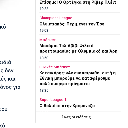
Επίσημο! Ο Ορτέγκα στη Ρίβερ Πλέιτ
19:22
Champions League
Ολυμπιακός: Περιμένει τον Έσε
ικό
19:03
Μπάσκετ
Μακάμπι Τελ Αβίβ: Φιλικά
προετοιμασίας με Ολυμπιακό και Άρη
18:50
αιδιά
Εθνικές Μπάσκετ
ος δεν
Κατσικάρης: «Αν συσπειρωθεί αυτή η
ές και
Εθνική μπορούμε να καταφέρουμε
πολύ όμορφα πράγματα»
όνος για
18:35
Super League 1
Ο Βολιάκο στην Κρεμόνεζε
του
18:20
Όλες οι ειδήσεις
Εθνικές Μπάσκετ
κό
Σπανούλης: «Θα είμαι χαρούμενος με