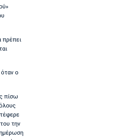
ένα μετάλλιο»
ιού»
18:05
ου
Super League 1
ΟΦΗ: «Καπνός» 3.000 εισιτήρια για το
Super Cup!
α πρέπει
17:50
ται
Super League 2
AEΛ: Δικός της ο Ανδρέας Μακρής
17:35
 όταν ο
Ποδόσφαιρο - Διεθνή
Ολυμπιακός: Το deal με Παλέρμο για
Στρεφέτσα
ος πίσω
17:19
 όλους
Μπάσκετ
Mε Μιλουτίνοφ και Γιόκιτς οι
ετέφερε
επιλογές της Σερβίας για τα
ύτου την
προκριματικά του Παγκοσμίου 2027
17:04
ενημέρωση