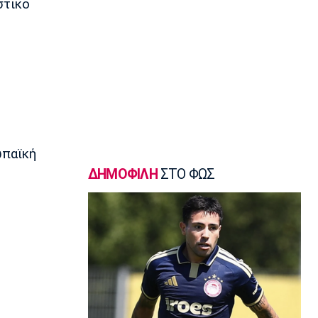
στικό
Super League 2
AEΛ: Ενίσχυση με Μακρή και
Παπαγεωργίου
16:50
Super League 1
Λιβάι Γκαρσία: «Θα ζήσουμε σπουδαίες
στιγμές»
16:35
Ποδόσφαιρο - Διεθνή
ωπαϊκή
Αρτέτα: «Οι παίκτες ήταν έξαλλοι
μετά την ήττα από τη Μπέτις»
ΔΗΜΟΦΙΛΗ
ΣΤΟ ΦΩΣ
16:20
Ποδόσφαιρο - Διεθνή
Σαλάχ: Ανακοινώθηκε από την
Τραμπζονσπόρ η μεταγραφή του!
16:05
Super League 1
Λεβαδειακός: Ενισχύθηκε με τον
Μπαούζα