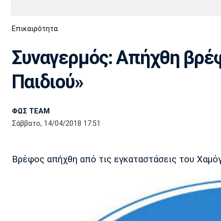
Διεθνή
EuroCup
Επικαιρότητα
Euro
Basket League
Απόλλων
Άρης
ΟΦΗ
Παναχαϊκή
Εθνικές Ομάδες
Α2 Μπάσκετ
Σμύρνης
Συναγερμός: Απήχθη βρέφ
Κύπελλο
FIBA World Cup 2023
Διαιτησία
Παιδιού»
Ποδόσφαιρο Γυναικών
Ιωνικός
Κηφισιά
Πανσερραϊκός
ΦΩΣ TEAM
Σάββατο, 14/04/2018 17:51
Βρέφος απήχθη από τις εγκαταστάσεις του Χαμόγ