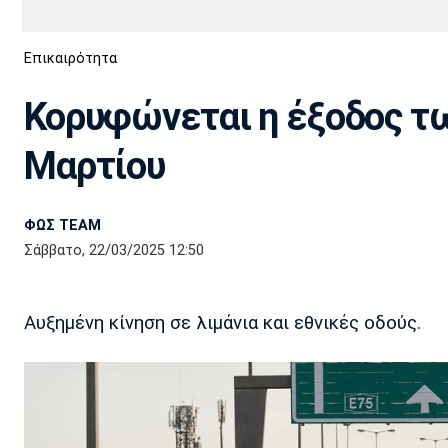
Διεθνή
EuroCup
Επικαιρότητα
Euro
Basket League
Απόλλων
Άρης
ΟΦΗ
Παναχαϊκή
Εθνικές Ομάδες
Α2 Μπάσκετ
Σμύρνης
Κορυφώνεται η έξοδος τ
Κύπελλο
FIBA World Cup 2023
Διαιτησία
Μαρτίου
Ποδόσφαιρο Γυναικών
Ιωνικός
Κηφισιά
Πανσερραϊκός
ΦΩΣ TEAM
Σάββατο, 22/03/2025 12:50
Αυξημένη κίνηση σε λιμάνια και εθνικές οδούς.