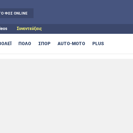
ΤΟ
ΦΩΣ
ONLINE
deos
Συνεντεύξεις
ΒΟΛΕΪ
ΠΟΛΟ
ΣΠΟΡ
AUTO-MOTO
PLUS
Ολυμπιακοί Αγώνες
Auto-Moto
Βόλεϊ
Αυτοκίνητο
Πόλο
Formula 1
Ατρόμητος
Πανιώνιος
Μπαρτσελόνα
Ρεάλ
Μαδρίτης
Τένις
Μοτοσυκλέτα
Σπορ
Tech
Στίβος
Gaming
Λαμία
ΑΕΛ
Λίβερπουλ
Μάντσεστερ
Γυμναστική
Gadgets
Σίτι
Κολύμβηση
Smartphones