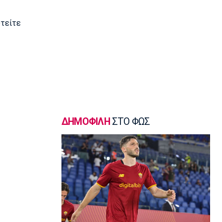
Γ Εθνική
«Πακέτο» στον Απόλλωνα Σμύρνης
υτείτε
23:05
Super League 1
Λεβαδειακός - Παναιτωλικός 1-0:
Φιλική νίκη οι Βοιωτοί επί των
«καναρινιών»
22:50
Europa League
ΠΑΟΚ-Άντερλεχτ 0-1: Πλήρωσε ακριβά
ένα λάθος (hls)
ΔΗΜΟΦΙΛΗ
ΣΤΟ ΦΩΣ
22:44
Ποδόσφαιρο - Διεθνή
Ρεάλ Μαδρίτης: Ανανέωσε τον
Βινίσιους ως το 2032!
22:35
Ποδόσφαιρο - Διεθνή
Επίσημα στη Ρεάλ Μαδρίτης ο
Ντιομαντέ