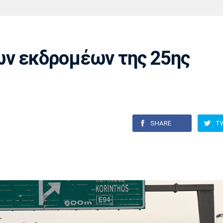
Χάντμπολ
Ηρακλής
Βόλος
Μπορούσια
Παρί Σεν
Ντόρτμουντ
Ζερμέν
ων εκδρομέων της 25ης
Πόρτο
Μπενφίκα
SHARE
T