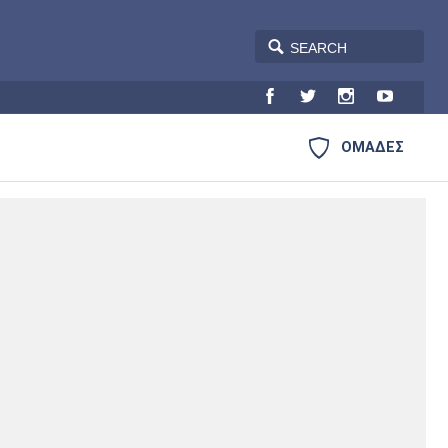
ΟΜΑΔΕΣ
Plus
Blogs
Θέατρο
Η Εφημερίδα
Σινεμά
Πρωτοσέλιδα
Ατλέτικο
Μάντσεστερ
Τσέλσι
Άρσεναλ
Μαδρίτης
Γιουνάιτεντ
Ευ ζην
Έντυπη έκδοση
Βιβλίο
Στήλες
Μουσική
Τραγούδια
Γιουβέντους
Ίντερ
Μίλαν
Μπάγερν
Πολιτισμός
Cine Spot
Running