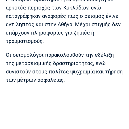
Λίβερπουλ
Μάντσεστερ
Γιουβέντους
αρκετές περιοχές των Κυκλάδων, ενώ
Σίτι
καταγράφηκαν αναφορές πως ο σεισμός έγινε
αντιληπτός και στην Αθήνα. Μέχρι στιγμής δεν
υπάρχουν πληροφορίες για ζημιές ή
Ίντερ
Μίλαν
Μπάγερν
τραυματισμούς.
Οι σεισμολόγοι παρακολουθούν την εξέλιξη
της μετασεισμικής δραστηριότητας, ενώ
Μπορούσια
Παρί Σεν
Μαρσέιγ
συνιστούν στους πολίτες ψυχραιμία και τήρηση
Ντόρτμουντ
Ζερμέν
των μέτρων ασφαλείας.
Μονακό
Ερυθρός
Τότεναμ
Αστέρας