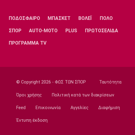
Τηλεόραση: Οι αθλητικές μεταδόσεις της
Πέμπτης (6/8) με ΠΑΟΚ - Άντερλεχτ
09:20
ΠΟΔΟΣΦΑΙΡΟ
ΜΠΑΣΚΕΤ
ΒΟΛΕΪ
ΠΟΛΟ
Europa League
ΣΠΟΡ
AUTO-MOTO
PLUS
ΠΡΩΤΟΣΕΛΙΔΑ
ΠΑΟΚ: Υποδέχεται την Άντερλεχτ
09:05
ΠΡΟΓΡΑΜΜΑ TV
Κολύμβηση
Ευρωπαϊκό Πρωτάθλημα Νέων Γυναικών:
Ήττα της Ελλάδας από την Ολλανδία
08:50
© Copyright 2026 - ΦΩΣ ΤΩΝ ΣΠΟΡ
Ταυτότητα
Χάντμπολ
Παπάζογλου: «Βρισκόμαστε σε πολύ καλό
Όροι χρήσης
Πολιτική κατά των διακρίσεων
επίπεδο»
08:35
Feed
Επικοινωνία
Αγγελίες
Διαφήμιση
Conference League
Έντυπη έκδοση
Παναθηναϊκός - ΤΣΣΚΑ 1948 1-1: Τα
highlights της αναμέτρησης