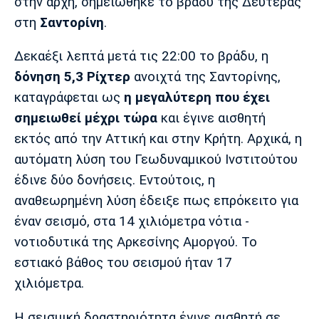
Μουσική
Στήλες
στην αρχή, σημειώθηκε το βράδυ της Δευτέρας
στη
Σαντορίνη
.
Πολιτισμός
Τραγούδια
Πρόγραμμα TV
Δεκαέξι λεπτά μετά τις 22:00 το βράδυ, η
Ιωνικός
Κηφισιά
Πανσερραϊκός
Cine Spot
δόνηση 5,3 Ρίχτερ
ανοιχτά της Σαντορίνης,
καταγράφεται ως
η μεγαλύτερη που έχει
Running
σημειωθεί μέχρι τώρα
και έγινε αισθητή
εκτός από την Αττική και στην Κρήτη. Αρχικά, η
Media
αυτόματη λύση του Γεωδυναμικού Ινστιτούτου
Μπαρτσελόνα
Ρεάλ
Ατλέτικο
Μαδρίτης
Μαδρίτης
Παρασκήνιο
έδινε δύο δονήσεις. Εντούτοις, η
αναθεωρημένη λύση έδειξε πως επρόκειτο για
έναν σεισμό, στα 14 χιλιόμετρα νότια -
νοτιοδυτικά της Αρκεσίνης Αμοργού. Το
Μάντσεστερ
Τσέλσι
Άρσεναλ
Γιουνάιτεντ
εστιακό βάθος του σεισμού ήταν 17
χιλιόμετρα.
Η σεισμική δραστηριότητα έγινε αισθητή σε