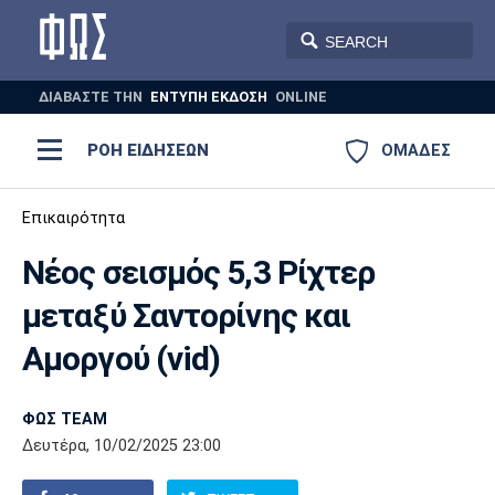
ΔΙΑΒΑΣΤΕ THN
ΕΝΤΥΠΗ ΕΚΔΟΣΗ
ONLINE
ΡΟΗ ΕΙΔΗΣΕΩΝ
ΟΜΑΔΕΣ
Ποδόσφαιρο
Επικαιρότητα
ΠΟΔΟΣΦΑΙΡΟ
ΜΠΑΣΚΕΤ
Νέος σεισμός 5,3 Ρίχτερ
Super League 1
Μπάσκετ
ΒΟΛΕΪ
ΠΟΛΟ
ΣΠΟΡ
μεταξύ Σαντορίνης και
Ολυμπιακός
ΑΕΚ
ΠΑΟΚ
Super League 2
Ελλάδα
Ολυμπιακοί Αγώνες
Αμοργού (vid)
AUTO-MOTO
PLUS
Γ Εθνική
Εθνική
Βόλεϊ
ΦΩΣ TEAM
Ελλάδα
EuroLeague
Πόλο
Παναθηναϊκός
Ατρόμητος
Πανιώνιος
Δευτέρα, 10/02/2025 23:00
Champions League
ΝΒΑ
Τένις