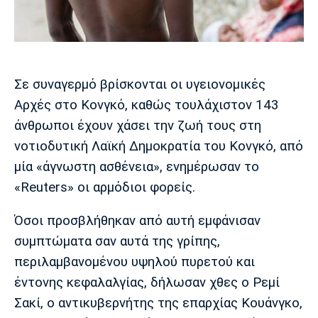
Μουσική
Στήλες
Πολιτισμός
Τραγούδια
Πρόγραμμα TV
Ιωνικός
Κηφισιά
Πανσερραϊκός
Cine Spot
Σε συναγερμό βρίσκονται οι υγειονομικές
Αρχές στο Κονγκό, καθώς τουλάχιστον 143
Running
άνθρωποι έχουν χάσει την ζωή τους στη
Media
νοτιοδυτική Λαϊκή Δημοκρατία του Κονγκό, από
Μπαρτσελόνα
Ρεάλ
Ατλέτικο
μία «άγνωστη ασθένεια», ενημέρωσαν το
Μαδρίτης
Μαδρίτης
Παρασκήνιο
«Reuters» οι αρμόδιοι φορείς.
Όσοι προσβλήθηκαν από αυτή εμφάνισαν
συμπτώματα σαν αυτά της γρίπης,
Μάντσεστερ
Τσέλσι
Άρσεναλ
Γιουνάιτεντ
περιλαμβανομένου υψηλού πυρετού και
έντονης κεφαλαλγίας, δήλωσαν χθες ο Ρεμί
Σακί, ο αντικυβερνήτης της επαρχίας Κουάνγκο,