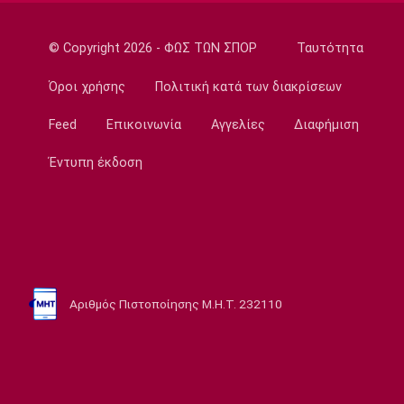
NBA
«Μη εγγυημένο το συμβόλαιο του Λόνι
Γουόκερ στους Νάγκετς»
© Copyright 2026 - ΦΩΣ ΤΩΝ ΣΠΟΡ
Ταυτότητα
11:30
Όροι χρήσης
Πολιτική κατά των διακρίσεων
Europa League
ΠΑΟΚ: «Δεν πήραμε αυτό που αξίζαμε - Η
Feed
Επικοινωνία
Αγγελίες
Διαφήμιση
ιστορία δεν έχει τελειώσει»
Έντυπη έκδοση
11:15
Ποδόσφαιρο - Διεθνή
«Πάει για βασικός ο Ιωαννίδης μετά το
επεισόδιο Μπόρζες - Σουάρες»
11:02
Europa League
Αριθμός Πιστοποίησης Μ.Η.Τ. 232110
Μάρκο Σίλβα: «Ο Παυλίδης απολαμβάνει εκεί
που βρίσκεται»
11:00
Επικαιρότητα