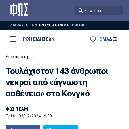
ΔΙΑΒΑΣΤΕ THN
ΕΝΤΥΠΗ ΕΚΔΟΣΗ
ONLINE
ΡΟΗ ΕΙΔΗΣΕΩΝ
ΟΜΑΔΕΣ
Ποδόσφαιρο
Επικαιρότητα
ΠΟΔΟΣΦΑΙΡΟ
ΜΠΑΣΚΕΤ
Τουλάχιστον 143 άνθρωποι
Super League 1
Μπάσκετ
ΒΟΛΕΪ
ΠΟΛΟ
ΣΠΟΡ
νεκροί από «άγνωστη
Ολυμπιακός
ΑΕΚ
ΠΑΟΚ
Super League 2
Ελλάδα
Ολυμπιακοί Αγώνες
ασθένεια» στο Κονγκό
AUTO-MOTO
PLUS
Γ Εθνική
Εθνική
Βόλεϊ
ΦΩΣ TEAM
Ελλάδα
EuroLeague
Πόλο
Παναθηναϊκός
Ατρόμητος
Πανιώνιος
Τρίτη, 03/12/2024 19:30
Champions League
ΝΒΑ
Τένις