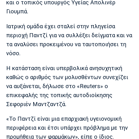
και ο τοπικός υπουργός Υγείας Απολινέρ
Λίβερπουλ
Μάντσεστερ
Γιουβέντους
Σίτι
Γιουμπά.
Ιατρική ομάδα έχει σταλεί στην πληγείσα
περιοχή Παντζί για να συλλέξει δείγματα και να
Ίντερ
Μίλαν
Μπάγερν
τα αναλύσει προκειμένου να ταυτοποιήσει τη
νόσο.
Η κατάσταση είναι υπερβολικά ανησυχητική
Μπορούσια
Παρί Σεν
Μαρσέιγ
καθώς ο αριθμός των μολυσθέντων συνεχίζει
Ντόρτμουντ
Ζερμέν
να αυξάνεται, δήλωσε στο «Reuters» ο
επικεφαλής της τοπικής αυτοδιοίκησης
Σεφοριέν Μαντζαντζά.
Μονακό
Ερυθρός
Τότεναμ
Αστέρας
«Το Παντζί είναι μια επαρχιακή υγειονομική
περιφέρεια και έτσι υπάρχει πρόβλημα με την
προμήθεια των φαρμάκων», είπε ο ίδιος.