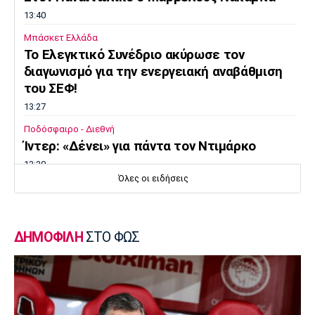
13:40
Μπάσκετ Ελλάδα
Το Ελεγκτικό Συνέδριο ακύρωσε τον
διαγωνισμό για την ενεργειακή αναβάθμιση
του ΣΕΦ!
13:27
Ποδόσφαιρο - Διεθνή
Ίντερ: «Δένει» για πάντα τον Ντιμάρκο
13:20
Όλες οι ειδήσεις
Μπάσκετ
Στη Μπανταλόνα για ένα χρόνο ο Μπούγκι
Έλις
ΔΗΜΟΦΙΛΗ
ΣΤΟ ΦΩΣ
13:10
Μπάσκετ Ελλάδα
Επέστρεψε στην Καρδίτσα ο Οκόρο
13:00