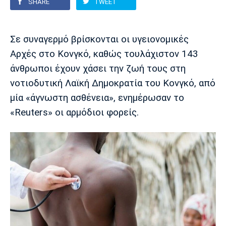
SHARE
TWEET
Europa League
Α Γυναικών
Σπορ
Αστέρας
ΠΑΣ Γιάννινα
Λεβαδειακός
Σε συναγερμό βρίσκονται οι υγειονομικές
Τρίπολης
Conference League
Champions League
Στίβος
Auto-Moto
Αρχές στο Κονγκό, καθώς τουλάχιστον 143
άνθρωποι έχουν χάσει την ζωή τους στη
Διεθνή
Κύπελλο
Γυμναστική
Αυτοκίνητο
Tech
νοτιοδυτική Λαϊκή Δημοκρατία του Κονγκό, από
Παναιτωλικός
Λαμία
ΑΕΛ
μία «άγνωστη ασθένεια», ενημέρωσαν το
Euro
EuroCup
Κολύμβηση
Formula 1
Gaming
Plus
«Reuters» οι αρμόδιοι φορείς.
Εθνικές Ομάδες
Basket League
Χάντμπολ
Μοτοσυκλέτα
Gadgets
Θέατρο
Blogs
Κύπελλο
Α2 Μπάσκετ
Smartphones
Σινεμά
Η Εφημερίδα
Απόλλων
Άρης
ΟΦΗ
Σμύρνης
Διαιτησία
FIBA World Cup 2023
Ευ ζην
Πρωτοσέλιδα
Ποδόσφαιρο Γυναικών
Βιβλίο
Έντυπη έκδοση
Παναχαϊκή
Ηρακλής
Βόλος