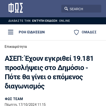
ΔΙΑΒΑΣΤΕ THN
ΕΝΤΥΠΗ ΕΚΔΟΣΗ
ONLINE
ΡΟΗ ΕΙΔΗΣΕΩΝ
ΟΜΑΔΕΣ
Ποδόσφαιρο
Επικαιρότητα
ΠΟΔΟΣΦΑΙΡΟ
ΜΠΑΣΚΕΤ
ΑΣΕΠ: Έχουν εγκριθεί 19.181
Super League 1
Μπάσκετ
ΒΟΛΕΪ
ΠΟΛΟ
ΣΠΟΡ
προσλήψεις στο Δημόσιο -
Ολυμπιακός
ΑΕΚ
ΠΑΟΚ
Super League 2
Ελλάδα
Ολυμπιακοί Αγώνες
Πότε θα γίνει ο επόμενος
AUTO-MOTO
PLUS
Γ Εθνική
Εθνική
Βόλεϊ
διαγωνισμός
Ελλάδα
EuroLeague
Πόλο
Παναθηναϊκός
Ατρόμητος
Πανιώνιος
ΦΩΣ TEAM
Πέμπτη, 17/10/2024 11:15
Champions League
ΝΒΑ
Τένις