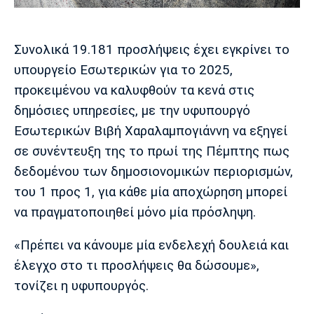
Μουσική
Στήλες
Πολιτισμός
Τραγούδια
Πρόγραμμα TV
Συνολικά 19.181 προσλήψεις έχει εγκρίνει το
Ιωνικός
Κηφισιά
Πανσερραϊκός
υπουργείο Εσωτερικών για το 2025,
Cine Spot
προκειμένου να καλυφθούν τα κενά στις
Running
δημόσιες υπηρεσίες, με την υφυπουργό
Εσωτερικών Βιβή Χαραλαμπογιάννη να εξηγεί
Media
σε συνέντευξη της το πρωί της Πέμπτης πως
Μπαρτσελόνα
Ρεάλ
Ατλέτικο
Μαδρίτης
Μαδρίτης
δεδομένου των δημοσιονομικών περιορισμών,
Παρασκήνιο
του 1 προς 1, για κάθε μία αποχώρηση μπορεί
να πραγματοποιηθεί μόνο μία πρόσληψη.
Μάντσεστερ
Τσέλσι
Άρσεναλ
«Πρέπει να κάνουμε μία ενδελεχή δουλειά και
Γιουνάιτεντ
έλεγχο στο τι προσλήψεις θα δώσουμε»,
τονίζει η υφυπουργός.