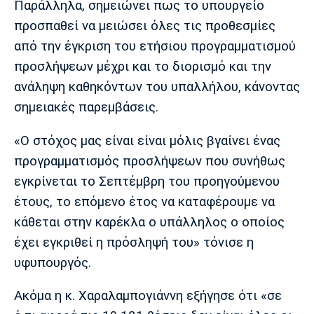
Παράλληλα, σημειώνει πως το υπουργείο
Λίβερπουλ
Μάντσεστερ
Γιουβέντους
Σίτι
προσπαθεί να μειώσει όλες τις προθεσμίες
από την έγκριση του ετήσιου προγραμματισμού
προσλήψεων μέχρι και το διορισμό και την
ανάληψη καθηκόντων του υπαλλήλου, κάνοντας
Ίντερ
Μίλαν
Μπάγερν
σημειακές παρεμβάσεις.
«Ο στόχος μας είναι είναι μόλις βγαίνει ένας
προγραμματισμός προσλήψεων που συνήθως
Μπορούσια
Παρί Σεν
Μαρσέιγ
εγκρίνεται το Σεπτέμβρη του προηγούμενου
Ντόρτμουντ
Ζερμέν
έτους, το επόμενο έτος να καταφέρουμε να
κάθεται στην καρέκλα ο υπάλληλος ο οποίος
έχει εγκριθεί η πρόσληψή του» τόνισε η
Μονακό
Ερυθρός
Τότεναμ
υφυπουργός.
Αστέρας
Ακόμα η κ. Χαραλαμπογιάννη εξήγησε ότι «σε