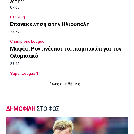
07:05
Γ Εθνική
Επανεκκίνηση στην Ηλιούπολη
23:57
Champions League
Μαφέο, Ροντινέι και το… καμπανάκι για τον
Ολυμπιακό
23:45
Super League 1
Βόλος: Ανακοίνωσε χορηγική συμφωνία
Όλες οι ειδήσεις
23:32
Εθνικές Μπάσκετ
Προδρομίδη: «Ήταν θέμα εγωισμού»
ΔΗΜΟΦΙΛΗ
ΣΤΟ ΦΩΣ
23:20
Στίβος
Παγκόσμιο Πρωτάθλημα Κ20: Ατομικό ρεκόρ