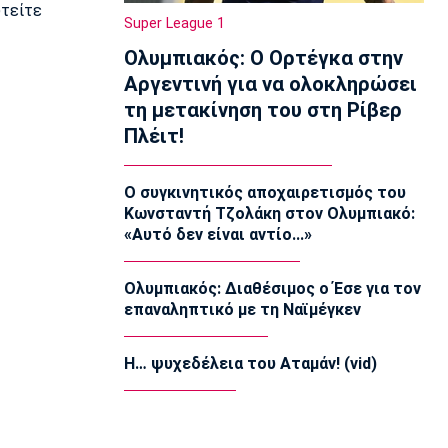
υτείτε
ΠΑΟΚ: Υποδέχεται την Άντερλεχτ
Super League 1
09:05
Ολυμπιακός: Ο Ορτέγκα στην
Κολύμβηση
Αργεντινή για να ολοκληρώσει
Ευρωπαϊκό Πρωτάθλημα Νέων
τη μετακίνηση του στη Ρίβερ
Γυναικών: Ήττα της Ελλάδας από την
Ολλανδία
Πλέιτ!
08:50
Χάντμπολ
Ο συγκινητικός αποχαιρετισμός του
Παπάζογλου: «Βρισκόμαστε σε πολύ
Κωνσταντή Τζολάκη στον Ολυμπιακό:
καλό επίπεδο»
«Αυτό δεν είναι αντίο...»
08:35
Conference League
Ολυμπιακός: Διαθέσιμος ο Έσε για τον
Παναθηναϊκός - ΤΣΣΚΑ 1948 1-1: Τα
επαναληπτικό με τη Ναϊμέγκεν
highlights της αναμέτρησης
08:20
Η… ψυχεδέλεια του Αταμάν! (vid)
Super League 1
Ολυμπιακός: Στο κάδρο και ο Βίνια
08:05