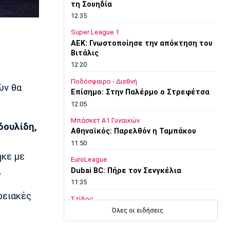
τη Σουηδία
12:35
Super League 1
ΑΕΚ: Γνωστοποίησε την απόκτηση του
Βιτάλις
12:20
Ποδόσφαιρο - Διεθνή
ών θα
Επίσημο: Στην Παλέρμο ο Στρεφέτσα
12:05
Μπάσκετ Α1 Γυναικών
δουλίδη,
Αθηναϊκός: Παρελθόν η Ταμπάκου
11:50
κε με
EuroLeague
.
Dubai BC: Πήρε τον Σενγκέλια
11:35
ρειακές
Στίβος
Παγκόσμιο Πρωτάθλημα Κ20: Ο
Όλες οι ειδήσεις
Κανοντζιάν δέκατος στον τελικό,
ρεκόρ και πρόκριση για τη Σαμολοδά