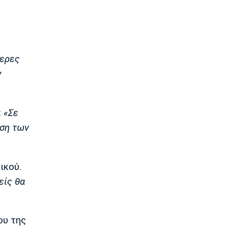
11:20
Ποδόσφαιρο - Εθνικές Ομάδες
FIFA: Η «συγγνώμη» προς τις 211
ομοσπονδίες και η στήριξη σε
Ινφαντίνο
τερες
11:11
ν
Παρασκήνιο
Όταν ο Στραβίνσκι διασκέδαζε με τη
μουσική του Τσάρλι Πάρκερ
:
«Σε
11:05
ηση των
NBA
Ο Γουόκερ επέστρεψε στο ΝΒΑ
10:50
ικού.
EuroLeague
είς θα
Χάποελ Τελ Αβίβ: Ανακοίνωσε τον
Μπουρντιλόν
10:35
ου της
EuroLeague