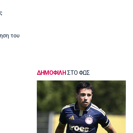
Χεζόνια: Το «αντίο» στη Ρεάλ
Μαδρίτης
ς
10:20
Conference League
Με άμυνα… χωνί δεν πας πουθενά
ηση του
10:05
Ευ ζην
Υψηλές θερμοκρασίες: Πώς πρέπει να
τις διαχειριστούμε
09:50
ΔΗΜΟΦΙΛΗ
ΣΤΟ ΦΩΣ
Ποδόσφαιρο - Διεθνή
Ίντερ Μαϊάμι: Ο Μέσι πέτυχε δύο γκολ
09:35
Τηλεόραση
Τηλεόραση: Οι αθλητικές μεταδόσεις
της Πέμπτης (6/8) με ΠΑΟΚ -
Άντερλεχτ
09:20
Europa League