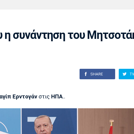
Χάντμπολ
Ηρακλής
Βόλος
Μπορούσια
Παρί Σεν
Ντόρτμουντ
Ζερμέν
υ η συνάντηση του Μητσοτά
Πόρτο
Μπενφίκα
SHARE
T
αγίπ Ερντογάν
στις
ΗΠΑ
..