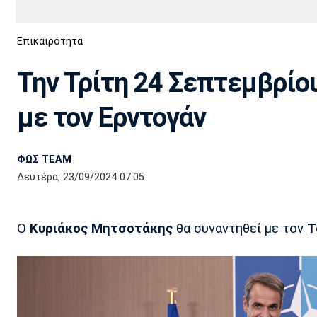
Διεθνή
EuroCup
Επικαιρότητα
Euro
Basket League
Απόλλων
Άρης
ΟΦΗ
Παναχαϊκή
Εθνικές Ομάδες
Α2 Μπάσκετ
Σμύρνης
Την Τρίτη 24 Σεπτεμβρίο
Κύπελλο
FIBA World Cup 2023
Διαιτησία
με τον Ερντογάν
Ποδόσφαιρο Γυναικών
Ιωνικός
Κηφισιά
Πανσερραϊκός
ΦΩΣ TEAM
Δευτέρα, 23/09/2024 07:05
Ο
Κυριάκος Μητσοτάκης
θα συναντηθεί με τον
Τ