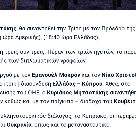
οτάκης
, θα συναντηθεί την Τρίτη με τον Πρόεδρο της
ή ώρα Αμερικής), (18:40 ώρα Ελλάδας).
η τρεις συν τρεις. Πέραν των τριών ηγετών, το παρ
λής των διπλωματικών γραφείων.
ργού με τον
Εμανουέλ Μακρόν
και τον
Νίκο Χριστο
λεκτρική διασύνδεση
Ελλάδας – Κύπρου.
Χθες, στο
λευσης του ΟΗΕ, ο
Κυριάκος Μητσοτάκης
συναντήθη
καθώς και με τον πρίγκιπα – διάδοχο του
Κουβέιτ
 ελληνοτουρκικός διάλογος, το Κυπριακό, οι περιφε
αι
Ουκρανία
, όπως και το μεταναστευτικό.