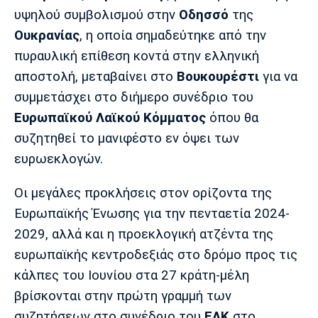
Μουσική
Στήλες
υψηλού συμβολισμού στην
Οδησσό
της
Ουκρανίας
, η οποία σημαδεύτηκε από την
Πολιτισμός
Τραγούδια
Πρόγραμμα TV
πυραυλική επίθεση κοντά στην ελληνική
Ιωνικός
Κηφισιά
Πανσερραϊκός
Cine Spot
αποστολή, μεταβαίνει στο
Βουκουρέστι
για να
συμμετάσχει στο διήμερο συνέδριο του
Running
Ευρωπαϊκού Λαϊκού Κόμματος
όπου θα
συζητηθεί το μανιφέστο εν όψει των
Media
ευρωεκλογών.
Μπαρτσελόνα
Ρεάλ
Ατλέτικο
Μαδρίτης
Μαδρίτης
Παρασκήνιο
Οι μεγάλες προκλήσεις στον ορίζοντα της
Ευρωπαϊκής Ένωσης για την πενταετία 2024-
2029, αλλά και η προεκλογική ατζέντα της
Μάντσεστερ
Τσέλσι
Άρσεναλ
ευρωπαϊκής κεντροδεξιάς στο δρόμο προς τις
Γιουνάιτεντ
κάλπες του Ιουνίου στα 27 κράτη-μέλη
βρίσκονται στην πρώτη γραμμή των
συζητήσεων στο συνέδριο του
ΕΛΚ
στο