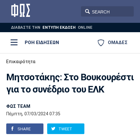
ΔΙΑΒΑΣΤΕ THN
ΕΝΤΥΠΗ ΕΚΔΟΣΗ
ONLINE
ΡΟΗ ΕΙΔΗΣΕΩΝ
ΟΜΑΔΕΣ
Ποδόσφαιρο
Επικαιρότητα
ΠΟΔΟΣΦΑΙΡΟ
ΜΠΑΣΚΕΤ
Μητσοτάκης: Στο Βουκουρέστι
Super League 1
Μπάσκετ
ΒΟΛΕΪ
ΠΟΛΟ
ΣΠΟΡ
για το συνέδριο του ΕΛΚ
Ολυμπιακός
ΑΕΚ
ΠΑΟΚ
Super League 2
Ελλάδα
Ολυμπιακοί Αγώνες
AUTO-MOTO
PLUS
ΦΩΣ TEAM
Γ Εθνική
Εθνική
Βόλεϊ
Πέμπτη, 07/03/2024 07:35
Ελλάδα
EuroLeague
Πόλο
Παναθηναϊκός
Ατρόμητος
Πανιώνιος
SHARE
TWEET
Champions League
ΝΒΑ
Τένις