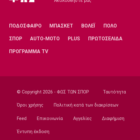
Ακολουθήστε μας
το 2032!
22:35
Ποδόσφαιρο - Διεθνή
ΠΟΔΟΣΦΑΙΡΟ
ΜΠΑΣΚΕΤ
ΒΟΛΕΪ
ΠΟΛΟ
Επίσημα στη Ρεάλ Μαδρίτης ο Ντιομαντέ
ΣΠΟΡ
AUTO-MOTO
PLUS
ΠΡΩΤΟΣΕΛΙΔΑ
22:20
Super League 1
ΠΡΟΓΡΑΜΜΑ TV
Ατρόμητος: Ήττα (2-1) από την ΑΕ Λεμεσού
στο τελευταίο φιλικό
22:05
Κολύμβηση
Κούβελος σε αδελφές Αλεξανδρή: «Μας
© Copyright 2026 - ΦΩΣ ΤΩΝ ΣΠΟΡ
Ταυτότητα
κάνατε υπερήφανους και ευτυχισμένους»
Όροι χρήσης
Πολιτική κατά των διακρίσεων
21:50
Super League 2
Feed
Επικοινωνία
Αγγελίες
Διαφήμιση
Ο Ζορζίνιο στον Πανσερραϊκό
Έντυπη έκδοση
21:35