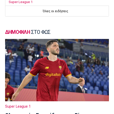
Super League 1
Επιστρέφει αύριο στη Θεσσαλονίκη ο
Όλες οι ειδήσεις
Ηρακλής
23:50
Μπάσκετ Ελλάδα
ΔΗΜΟΦΙΛΗ
ΣΤΟ ΦΩΣ
Επίσημα στον Άρη ο Άνταμ Μοκόκα
23:35
Europa League
Μπρούνο: «Δουλέψαμε καλά στην άμυνα»
23:32
Ποδόσφαιρο - Διεθνή
Κακή εβδομάδα για τη βαθμολογία της UEFA
23:23
Γ Εθνική
Αστέρας Βάρης: Νέες προσθήκες στο
ρόστερ
Super League 1
23:20