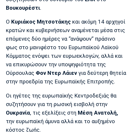
Λίβερπουλ
Μάντσεστερ
Γιουβέντους
Βουκουρέστι
.
Σίτι
Ο
Κυριάκος Μητσοτάκης
και ακόμη 14 αρχηγοί
κρατών και κυβερνήσεων αναμένεται μέσα στις
Ίντερ
Μίλαν
Μπάγερν
επόμενες δύο ημέρες να “ανάψουν” πράσινο
φως στο μανιφέστο του Ευρωπαϊκού Λαϊκού
Κόμματος ενόψει των ευρωεκλογών, αλλά και
να επικυρώσουν την υποψηφιότητα της
Μπορούσια
Παρί Σεν
Μαρσέιγ
Ούρσουλας
Φον Ντερ Λάιεν
για δεύτερη θητεία
Ντόρτμουντ
Ζερμέν
στην προεδρία της Ευρωπαϊκής Επιτροπής.
Οι ηγέτες της ευρωπαϊκής Κεντροδεξιάς θα
συζητήσουν για τη ρωσική εισβολή στην
Μονακό
Ερυθρός
Τότεναμ
Αστέρας
Ουκρανία
, τις εξελίξεις στη
Μέση Ανατολή,
την ευρωπαϊκή άμυνα αλλά και το αυξημένο
κόστος ζωής.