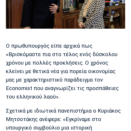
Μουσική
Στήλες
Πολιτισμός
Τραγούδια
Πρόγραμμα TV
Ιωνικός
Κηφισιά
Πανσερραϊκός
Cine Spot
Running
Ο πρωθυπουργός είπε αρχικά πως
«Βρισκόμαστε πια στο τέλος ενός δύσκολου
Media
χρόνου με πολλές προκλήσεις. Ο χρόνος
Μπαρτσελόνα
Ρεάλ
Ατλέτικο
Μαδρίτης
Μαδρίτης
κλείνει με θετικά νέα για πορεία οικονομίας
Παρασκήνιο
μας με χαρακτηριστικό παράδειγμα τον
Economist που αναγνωρίζει τις προσπάθειες
του ελληνικού λαού».
Μάντσεστερ
Τσέλσι
Άρσεναλ
Γιουνάιτεντ
Σχετικά με ιδιωτικά πανεπιστήμια ο Κυριάκος
Μητσοτάκης ανέφερε: «Εγκρίναμε στο
υπουργικό συμβούλιο μια ιστορική