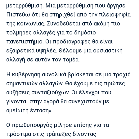
Λίβερπουλ
Μάντσεστερ
Γιουβέντους
μεταρρύθμιση. Μια μεταρρύθμιση που άργησε.
Σίτι
Πιστεύω ότι θα στηριχθεί από την πλειοψηφία
της κοινωνίας. Συνοδεύεται από ακόμη πιο
τολμηρές αλλαγές για το δημόσιο
Ίντερ
Μίλαν
Μπάγερν
πανεπιστήμιο. Οι προδιαγραφές θα είναι
εξαιρετικά υψηλές. Θέλουμε μια ουσιαστική
αλλαγή σε αυτόν τον τομέα.
Η κυβέρνηση συνολικά βρίσκεται σε μια τροχιά
Μπορούσια
Παρί Σεν
Μαρσέιγ
Ντόρτμουντ
Ζερμέν
σημαντικών αλλαγών. Θα έχουμε τις πρώτες
αυξήσεις συνταξιούχων. Οι έλεγχοι που
γίνονται στην αγορά θα συνεχιστούν με
αμείωτη ένταση».
Μονακό
Ερυθρός
Τότεναμ
Αστέρας
Ο πρωθυπουργός μίλησε επίσης για τα
πρόστιμα στις τράπεζες δίνοντας