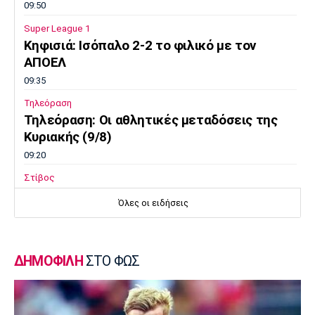
09:50
Super League 1
Κηφισιά: Ισόπαλο 2-2 το φιλικό με τον
ΑΠΟΕΛ
09:35
Τηλεόραση
Τηλεόραση: Οι αθλητικές μεταδόσεις της
Κυριακής (9/8)
09:20
Στίβος
Παγκόσμιο Πρωτάθλημα Κ20: Πέμπτος ο
Όλες οι ειδήσεις
Αλιβιζάτος, ένατος ο Κουλούρης
09:05
Ποδόσφαιρο Γυναικών
ΔΗΜΟΦΙΛΗ
ΣΤΟ ΦΩΣ
Μπραν - ΠΑΟΚ 3-2: Τα highlights της
αναμέτρησης
08:50