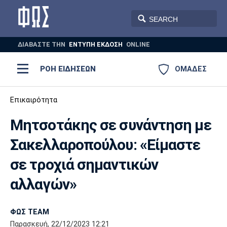
ΔΙΑΒΑΣΤΕ THN
ΕΝΤΥΠΗ ΕΚΔΟΣΗ
ONLINE
ΡΟΗ ΕΙΔΗΣΕΩΝ
ΟΜΑΔΕΣ
Ποδόσφαιρο
Επικαιρότητα
ΠΟΔΟΣΦΑΙΡΟ
ΜΠΑΣΚΕΤ
Μητσοτάκης σε συνάντηση με
Super League 1
Μπάσκετ
ΒΟΛΕΪ
ΠΟΛΟ
ΣΠΟΡ
Σακελλαροπούλου: «Είμαστε
Ολυμπιακός
ΑΕΚ
ΠΑΟΚ
Super League 2
Ελλάδα
Ολυμπιακοί Αγώνες
σε τροχιά σημαντικών
AUTO-MOTO
PLUS
Γ Εθνική
Εθνική
Βόλεϊ
αλλαγών»
Ελλάδα
EuroLeague
Πόλο
Παναθηναϊκός
Ατρόμητος
Πανιώνιος
ΦΩΣ TEAM
Παρασκευή, 22/12/2023 12:21
Champions League
ΝΒΑ
Τένις