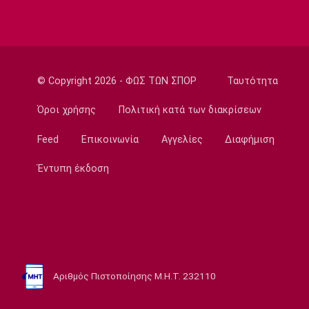
Super League 1
Βόλος: Ανακοίνωσε χορηγική συμφωνία
23:32
Εθνικές Μπάσκετ
© Copyright 2026 - ΦΩΣ ΤΩΝ ΣΠΟΡ
Ταυτότητα
Προδρομίδη: «Ήταν θέμα εγωισμού»
Όροι χρήσης
Πολιτική κατά των διακρίσεων
23:20
Στίβος
Feed
Επικοινωνία
Αγγελίες
Διαφήμιση
Παγκόσμιο Πρωτάθλημα Κ20: Ατομικό ρεκόρ
η Γέρου, το πάλεψε η Πάσιου
Έντυπη έκδοση
23:08
Ποδόσφαιρο - Διεθνή
Παρί Σεν Ζερμέν: Ισόπαλο το φιλικό με τη
Μάντσεστερ Γιουνάιτεντ
22:55
Αριθμός Πιστοποίησης Μ.Η.Τ. 232110
Ποδόσφαιρο - Διεθνή
Σκωτία: «Δύο στα δύο» η Σεντ Μίρεν, πρώτη