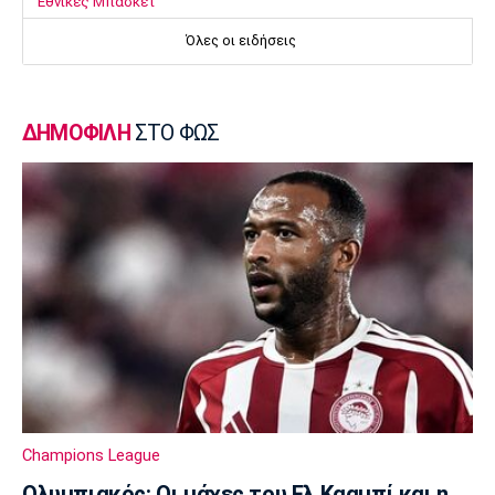
Εθνικές Μπάσκετ
Ευρωμπάσκετ U16: Ελλάδα-Δανία απόψε για
Όλες οι ειδήσεις
την πρώτη θέση στον όμιλο
13:00
Σπορ
ΔΗΜΟΦΙΛΗ
ΣΤΟ ΦΩΣ
Mε δύο αθλητές η Ελλάδα στο Παγκόσμιο
Πρωτάθλημα Ιππασίας
12:50
Super League 1
Ατρόμητος: Πρόβα τζενεράλε με
Λεβαδειακό
12:40
Super League 1
Παρουσίασε την τρίτη φανέλα του ο ΟΦΗ
(pic)
12:30
Champions League
Super League 1
Ολυμπιακός: Οι μάχες του Ελ Κααμπί και η