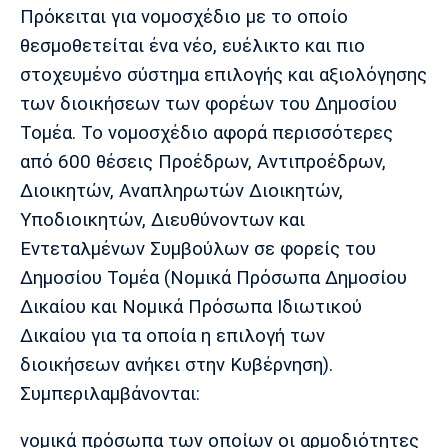
Λίβερπουλ
Μάντσεστερ
Γιουβέντους
Πρόκειται για νομοσχέδιο με το οποίο
Σίτι
θεσμοθετείται ένα νέο, ευέλικτο και πιο
στοχευμένο σύστημα επιλογής και αξιολόγησης
των διοικήσεων των φορέων του Δημοσίου
Ίντερ
Μίλαν
Μπάγερν
Τομέα. Το νομοσχέδιο αφορά περισσότερες
από 600 θέσεις Προέδρων, Αντιπροέδρων,
Διοικητών, Αναπληρωτών Διοικητών,
Υποδιοικητών, Διευθύνοντων και
Μπορούσια
Παρί Σεν
Μαρσέιγ
Εντεταλμένων Συμβούλων σε φορείς του
Ντόρτμουντ
Ζερμέν
Δημοσίου Τομέα (Νομικά Πρόσωπα Δημοσίου
Δικαίου και Νομικά Πρόσωπα Ιδιωτικού
Δικαίου για τα οποία η επιλογή των
Μονακό
Ερυθρός
Τότεναμ
διοικήσεων ανήκει στην Κυβέρνηση).
Αστέρας
Συμπεριλαμβάνονται:
νομικά πρόσωπα των οποίων οι αρμοδιότητες