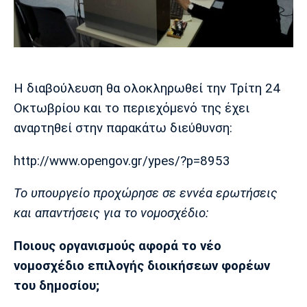
Μουσική
Στήλες
Πολιτισμός
Τραγούδια
Πρόγραμμα TV
Ιωνικός
Κηφισιά
Πανσερραϊκός
Cine Spot
Η διαβούλευση θα ολοκληρωθεί την Τρίτη 24
Running
Οκτωβρίου και το περιεχόμενό της έχει
αναρτηθεί στην παρακάτω διεύθυνση:
Media
Μπαρτσελόνα
Ρεάλ
Ατλέτικο
http://www.opengov.gr/ypes/?p=8953
Μαδρίτης
Μαδρίτης
Παρασκήνιο
Το υπουργείο προχώρησε σε εννέα ερωτήσεις
και απαντήσεις για το νομοσχέδιο:
Μάντσεστερ
Τσέλσι
Άρσεναλ
Γιουνάιτεντ
Ποιους οργανισμούς αφορά το νέο
νομοσχέδιο επιλογής διοικήσεων φορέων
του δημοσίου;