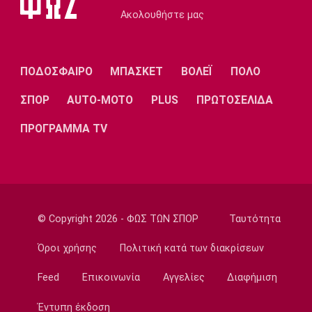
11:40
Ακολουθήστε μας
Ποδόσφαιρο - Διεθνή
Ο Κούτσιας πέτυχε το πρώτο γκολ της
σεζόν στη φετινή Liga Portugal
ΠΟΔΟΣΦΑΙΡΟ
ΜΠΑΣΚΕΤ
ΒΟΛΕΪ
ΠΟΛΟ
11:30
ΣΠΟΡ
AUTO-MOTO
PLUS
ΠΡΩΤΟΣΕΛΙΔΑ
EuroLeague
Ανανέωσε με τη Βιλερμπάν ο Τζάκσον
ΠΡΟΓΡΑΜΜΑ TV
11:20
Ποδόσφαιρο - Διεθνή
Συνεχίζει στην Εστουντιάντες ο Χοακίν
Κορέα
11:10
© Copyright 2026 - ΦΩΣ ΤΩΝ ΣΠΟΡ
Ταυτότητα
NBA
ΝΒΑ: Έγινε γνωστή η αιτία θανάτου του
Όροι χρήσης
Πολιτική κατά των διακρίσεων
Μπράντον Κλαρκ
Feed
Επικοινωνία
Αγγελίες
Διαφήμιση
11:00
Επικαιρότητα
Έντυπη έκδοση