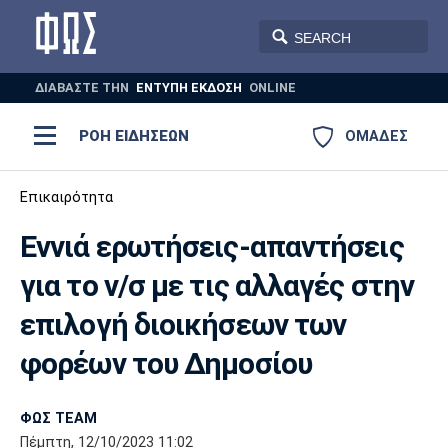
ΔΙΑΒΑΣΤΕ THN
ΕΝΤΥΠΗ ΕΚΔΟΣΗ
ONLINE
ΡΟΗ ΕΙΔΗΣΕΩΝ
ΟΜΑΔΕΣ
Ποδόσφαιρο
Επικαιρότητα
ΠΟΔΟΣΦΑΙΡΟ
ΜΠΑΣΚΕΤ
Εννιά ερωτήσεις-απαντήσεις
Super League 1
Μπάσκετ
ΒΟΛΕΪ
ΠΟΛΟ
ΣΠΟΡ
για το ν/σ με τις αλλαγές στην
Ολυμπιακός
ΑΕΚ
ΠΑΟΚ
Super League 2
Ελλάδα
Ολυμπιακοί Αγώνες
επιλογή διοικήσεων των
AUTO-MOTO
PLUS
Γ Εθνική
Εθνική
Βόλεϊ
φορέων του Δημοσίου
Ελλάδα
EuroLeague
Πόλο
Παναθηναϊκός
Ατρόμητος
Πανιώνιος
ΦΩΣ TEAM
Πέμπτη, 12/10/2023 11:02
Champions League
ΝΒΑ
Τένις