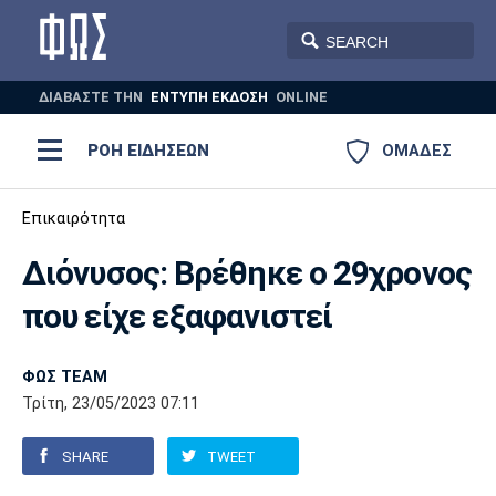
ΔΙΑΒΑΣΤΕ THN
ΕΝΤΥΠΗ ΕΚΔΟΣΗ
ONLINE
ΡΟΗ ΕΙΔΗΣΕΩΝ
ΟΜΑΔΕΣ
Ποδόσφαιρο
Επικαιρότητα
ΠΟΔΟΣΦΑΙΡΟ
ΜΠΑΣΚΕΤ
Διόνυσος: Βρέθηκε ο 29χρονος
Super League 1
Μπάσκετ
ΒΟΛΕΪ
ΠΟΛΟ
ΣΠΟΡ
που είχε εξαφανιστεί
Ολυμπιακός
ΑΕΚ
ΠΑΟΚ
Super League 2
Ελλάδα
Ολυμπιακοί Αγώνες
AUTO-MOTO
PLUS
ΦΩΣ TEAM
Γ Εθνική
Εθνική
Βόλεϊ
Τρίτη, 23/05/2023 07:11
Ελλάδα
EuroLeague
Πόλο
Παναθηναϊκός
Ατρόμητος
Πανιώνιος
SHARE
TWEET
Champions League
ΝΒΑ
Τένις