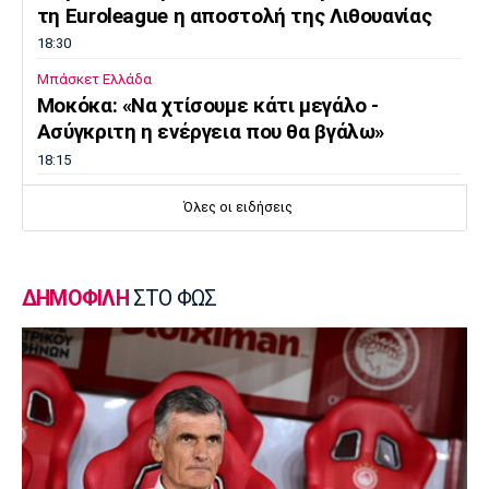
τη Euroleague η αποστολή της Λιθουανίας
18:30
Μπάσκετ Ελλάδα
Μοκόκα: «Να χτίσουμε κάτι μεγάλο -
Ασύγκριτη η ενέργεια που θα βγάλω»
18:15
Εθνικές Μπάσκετ
Όλες οι ειδήσεις
Ισπανία - Ελλάδα 96-86: Ήττα στην πρεμιέρα
του Ευrobasket U16
18:04
ΔΗΜΟΦΙΛΗ
ΣΤΟ ΦΩΣ
Ποδόσφαιρο - Διεθνή
Η Νορβηγία καλεί τον Ινφαντίνο να
παραιτηθεί
18:00
Super League 1
Ολυμπιακός: Στα «ερυθρόλευκα» ο γιός του
Τζιοβάνι!