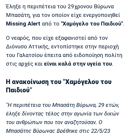
Μουσική
Στήλες
Έληξε η περιπέτεια του 29χρονου Βύρωνα
Μπασάτη, για τον οποίον είχε ενεργοποιηθεί
Πολιτισμός
Τραγούδια
Πρόγραμμα TV
Missing Alert
από το
"Χαμόγελο του Παιδιού"
.
Ιωνικός
Κηφισιά
Πανσερραϊκός
Cine Spot
Ο νεαρός, που είχε εξαφανιστεί από τον
Running
Διόνυσο Αττικής, εντοπίστηκε στην περιοχή
του Γαλατσίου έπειτα από ειδοποίηση πολίτη
Media
στις αρχές και
είναι καλά στην υγεία του
.
Μπαρτσελόνα
Ρεάλ
Ατλέτικο
Μαδρίτης
Μαδρίτης
Παρασκήνιο
Η ανακοίνωση του "Χαμόγελου του
Παιδιού"
Μάντσεστερ
Τσέλσι
Άρσεναλ
"Η περιπέτεια του Μπασάτη Βύρωνα, 29 ετών,
Γιουνάιτεντ
έληξε δίνοντας τέλος στην αγωνία των δικών
του ανθρώπων που τον αναζητούσαν. Ο
Μπασάτης Βύρωνας βρέθηκε στις 22/5/23