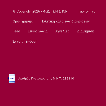
Conference League
Παναθηναϊκός - ΤΣΣΚΑ 1948: Συλλήψεις 12
© Copyright 2026 - ΦΩΣ ΤΩΝ ΣΠΟΡ
Ταυτότητα
ατόμων για ναρκωτικά και φωτοβολίδες
Όροι χρήσης
Πολιτική κατά των διακρίσεων
15:45
Feed
Επικοινωνία
Αγγελίες
Διαφήμιση
Στοίχημα
ΦΩΣ στο Στοίχημα: Γκολ στο Σεϊναγιόκι
Έντυπη έκδοση
15:30
Κολύμβηση
Ανοιχτή Θάλασσα: Εξαιρετική εμφάνιση και
έκτη θέση ο Κυνηγάκης
15:15
Μπάσκετ Ελλάδα
Αριθμός Πιστοποίησης Μ.Η.Τ. 232110
Γιατί ο Ολυμπιακός δεν ανησυχεί από την
απόφαση του Ελεγκτικού Συνεδρίου
15:00
Champions League