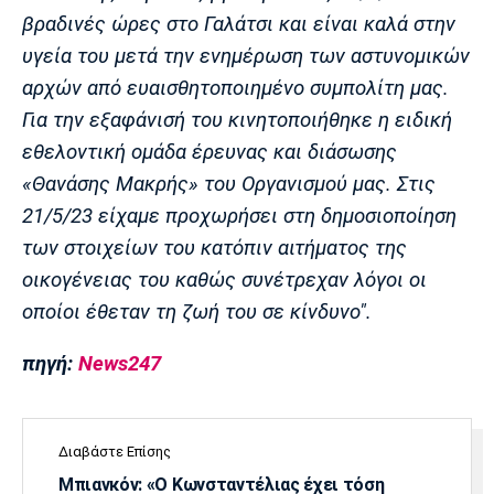
Λίβερπουλ
Μάντσεστερ
Γιουβέντους
βραδινές ώρες στο Γαλάτσι και είναι καλά στην
Σίτι
υγεία του μετά την ενημέρωση των αστυνομικών
αρχών από ευαισθητοποιημένο συμπολίτη μας.
Για την εξαφάνισή του κινητοποιήθηκε η ειδική
Ίντερ
Μίλαν
Μπάγερν
εθελοντική ομάδα έρευνας και διάσωσης
«Θανάσης Μακρής» του Οργανισμού μας. Στις
21/5/23 είχαμε προχωρήσει στη δημοσιοποίηση
των στοιχείων του κατόπιν αιτήματος της
Μπορούσια
Παρί Σεν
Μαρσέιγ
οικογένειας του καθώς συνέτρεχαν λόγοι οι
Ντόρτμουντ
Ζερμέν
οποίοι έθεταν τη ζωή του σε κίνδυνο".
πηγή:
News247
Μονακό
Ερυθρός
Τότεναμ
Αστέρας
Διαβάστε Επίσης
Μπιανκόν: «Ο Κωνσταντέλιας έχει τόση