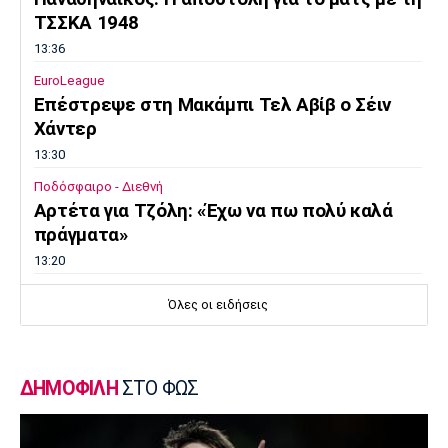
ΤΣΣΚΑ 1948
13:36
EuroLeague
Επέστρεψε στη Μακάμπι Τελ Αβίβ ο Σέιν
Χάντερ
13:30
Ποδόσφαιρο - Διεθνή
Αρτέτα για Τζόλη: «Έχω να πω πολύ καλά
πράγματα»
13:20
Μπάσκετ Ελλάδα
Όλες οι ειδήσεις
Επέστρεψε στο Περιστέρι ο Γκιουζέλης
13:10
Ποδόσφαιρο - Διεθνή
ΔΗΜΟΦΙΛΗ
ΣΤΟ ΦΩΣ
Μουρίνιο: «Είχα συμφωνήσει με τη
Γιουνάιτεντ για να διαδεχτώ τον
Φέργκιουσον»