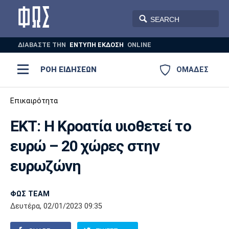
ΔΙΑΒΑΣΤΕ THN
ΕΝΤΥΠΗ ΕΚΔΟΣΗ
ONLINE
ΡΟΗ ΕΙΔΗΣΕΩΝ
ΟΜΑΔΕΣ
Ποδόσφαιρο
Επικαιρότητα
ΠΟΔΟΣΦΑΙΡΟ
ΜΠΑΣΚΕΤ
ΕΚΤ: Η Κροατία υιοθετεί το
Super League 1
Μπάσκετ
ΒΟΛΕΪ
ΠΟΛΟ
ΣΠΟΡ
ευρώ – 20 χώρες στην
Ολυμπιακός
ΑΕΚ
ΠΑΟΚ
Super League 2
Ελλάδα
Ολυμπιακοί Αγώνες
ευρωζώνη
AUTO-MOTO
PLUS
Γ Εθνική
Εθνική
Βόλεϊ
ΦΩΣ TEAM
Ελλάδα
EuroLeague
Πόλο
Παναθηναϊκός
Ατρόμητος
Πανιώνιος
Δευτέρα, 02/01/2023 09:35
Champions League
ΝΒΑ
Τένις