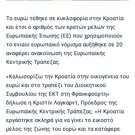
Μουσική
Στήλες
Πολιτισμός
Τραγούδια
Πρόγραμμα TV
Το ευρώ τέθηκε σε κυκλοφορία στην Κροατία
Ιωνικός
Κηφισιά
Πανσερραϊκός
και έτσι ο αριθμός των κρατών μελών της
Cine Spot
Ευρωπαϊκής Ένωσης (ΕΕ) που χρησιμοποιούν
το ενιαίο ευρωπαϊκό νόμισμα αυξήθηκε σε 20
Running
αναφέρει ανακοίνωση της Ευρωπαϊκής
Media
Κεντρικής Τράπεζας.
Μπαρτσελόνα
Ρεάλ
Ατλέτικο
Μαδρίτης
Μαδρίτης
Παρασκήνιο
«Καλωσορίζω την Κροατία στην οικογένεια του
ευρώ και στο τραπέζι του Διοικητικού
Συμβουλίου της ΕΚΤ στη Φρανκφούρτη»
δήλωσε η Κριστίν Λαγκάρντ, Πρόεδρος της
Μάντσεστερ
Τσέλσι
Άρσεναλ
Γιουνάιτεντ
Ευρωπαϊκής Κεντρικής Τράπεζας. «Η Κροατία
εργάστηκε σκληρά για να γίνει το εικοστό
μέλος της ζώνης του ευρώ και τα κατάφερε.