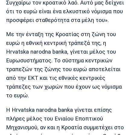
Συγχαίρω τον κροατικό λαό. Αυτό μας δείχνει
Λίβερπουλ
Μάντσεστερ
Γιουβέντους
Σίτι
ότι το ευρώ είναι ένα ελκυστικό νόμισμα που
προσφέρει σταθερότητα στα μέλη του».
Με την ένταξη της Κροατίας στη ζώνη του
Ίντερ
Μίλαν
Μπάγερν
ευρώ η εθνική κεντρική τράπεζά της, η
Hrvatska narodna banka, γίνεται μέλος του
Ευρωσυστήματος. Το σύστημα κεντρικών
τραπεζών της ζώνης του ευρώ αποτελείται
Μπορούσια
Παρί Σεν
Μαρσέιγ
από την ΕΚΤ και τις εθνικές κεντρικές
Ντόρτμουντ
Ζερμέν
τράπεζες των χωρών που έχουν ως νόμισμα
το ευρώ.
Μονακό
Ερυθρός
Τότεναμ
Η Hrvatska narodna banka γίνεται επίσης
Αστέρας
πλήρες μέλος του Ενιαίου Εποπτικού
Μηχανισμού, αν και η Κροατία συμμετέχει στο