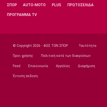
καριέρας μου τώρα στους Μπακς»
ΣΠΟΡ
AUTO-MOTO
PLUS
ΠΡΩΤΟΣΕΛΙΔΑ
11:30
ΠΡΟΓΡΑΜΜΑ TV
Εθνικές Μπάσκετ
Γουεμπανιαμά: «Αν μπορούσα, θα έφερνα
στους Σπερς τον Φουρνιέ»
11:20
Super League 1
© Copyright 2026 - ΦΩΣ ΤΩΝ ΣΠΟΡ
Ταυτότητα
Διάψευση ΑΕΚ για τον Ακράμ Μπουράς
11:10
Όροι χρήσης
Πολιτική κατά των διακρίσεων
Μπάσκετ Ελλάδα
Feed
Επικοινωνία
Αγγελίες
Διαφήμιση
ΠΑΟΚ: Έφτασε στη Θεσσαλονίκη και ο
Μάρκους Φόστερ
Έντυπη έκδοση
11:00
Επικαιρότητα
Φωτιά στον Κουβαρά Αττικής: Μπαράζ
μηνυμάτων από το 112
10:50