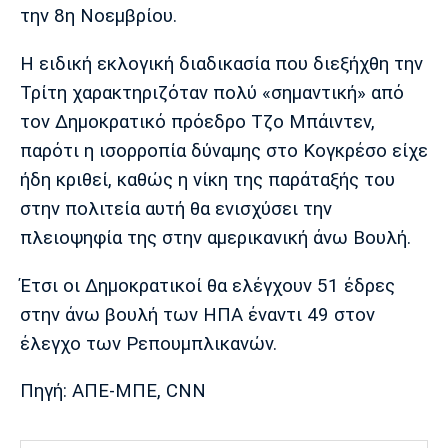
Λίβερπουλ
Μάντσεστερ
Γιουβέντους
την 8η Νοεμβρίου.
Σίτι
Η ειδική εκλογική διαδικασία που διεξήχθη την
Τρίτη χαρακτηριζόταν πολύ «σημαντική» από
τον Δημοκρατικό πρόεδρο Τζο Μπάιντεν,
Ίντερ
Μίλαν
Μπάγερν
παρότι η ισορροπία δύναμης στο Κογκρέσο είχε
ήδη κριθεί, καθώς η νίκη της παράταξής του
στην πολιτεία αυτή θα ενισχύσει την
πλειοψηφία της στην αμερικανική άνω Βουλή.
Μπορούσια
Παρί Σεν
Μαρσέιγ
Ντόρτμουντ
Ζερμέν
Έτσι οι Δημοκρατικοί θα ελέγχουν 51 έδρες
στην άνω βουλή των ΗΠΑ έναντι 49 στον
έλεγχο των Ρεπουμπλικανών.
Μονακό
Ερυθρός
Τότεναμ
Αστέρας
Πηγή: ΑΠΕ-ΜΠΕ, CNN