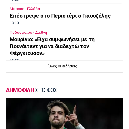
Μπάσκετ Ελλάδα
Επέστρεψε στο Περιστέρι ο Γκιουζέλης
13:10
Ποδόσφαιρο - Διεθνή
Μουρίνιο: «Είχα συμφωνήσει με τη
Γιουνάιτεντ για να διαδεχτώ τον
Φέργκιουσον»
13:00
Όλες οι ειδήσεις
Επικαιρότητα
Πύρινη λαίλαπα στον Κουβαρά Αττικής
12:50
ΔΗΜΟΦΙΛΗ
ΣΤΟ ΦΩΣ
Europa League
Βίτορ Μπρούνο: «Μεγάλη πρόκληση για εμάς
η ρεβάνς με τον ΠΑΟΚ»
12:40
Μπάσκετ Ελλάδα