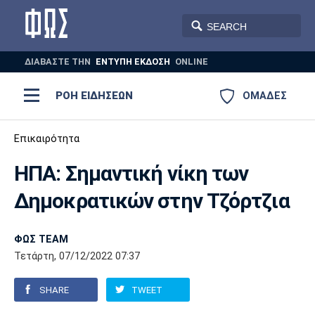
ΔΙΑΒΑΣΤΕ THN
ΕΝΤΥΠΗ ΕΚΔΟΣΗ
ONLINE
ΡΟΗ ΕΙΔΗΣΕΩΝ
ΟΜΑΔΕΣ
Ποδόσφαιρο
Επικαιρότητα
ΠΟΔΟΣΦΑΙΡΟ
ΜΠΑΣΚΕΤ
ΗΠΑ: Σημαντική νίκη των
Super League 1
Μπάσκετ
ΒΟΛΕΪ
ΠΟΛΟ
ΣΠΟΡ
Δημοκρατικών στην Τζόρτζια
Ολυμπιακός
ΑΕΚ
ΠΑΟΚ
Super League 2
Ελλάδα
Ολυμπιακοί Αγώνες
AUTO-MOTO
PLUS
ΦΩΣ TEAM
Γ Εθνική
Εθνική
Βόλεϊ
Τετάρτη, 07/12/2022 07:37
Ελλάδα
EuroLeague
Πόλο
Παναθηναϊκός
Ατρόμητος
Πανιώνιος
SHARE
TWEET
Champions League
ΝΒΑ
Τένις