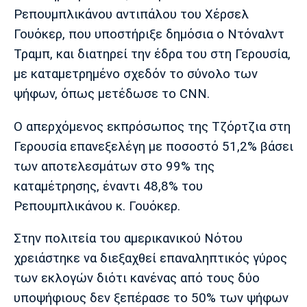
Μουσική
Στήλες
Ρεπουμπλικάνου αντιπάλου του Χέρσελ
Γουόκερ, που υποστήριξε δημόσια ο Ντόναλντ
Πολιτισμός
Τραγούδια
Πρόγραμμα TV
Τραμπ, και διατηρεί την έδρα του στη Γερουσία,
Ιωνικός
Κηφισιά
Πανσερραϊκός
Cine Spot
με καταμετρημένο σχεδόν το σύνολο των
ψήφων, όπως μετέδωσε το CNN.
Running
Ο απερχόμενος εκπρόσωπος της Τζόρτζια στη
Media
Γερουσία επανεξελέγη με ποσοστό 51,2% βάσει
Μπαρτσελόνα
Ρεάλ
Ατλέτικο
Μαδρίτης
Μαδρίτης
των αποτελεσμάτων στο 99% της
Παρασκήνιο
καταμέτρησης, έναντι 48,8% του
Ρεπουμπλικάνου κ. Γουόκερ.
Μάντσεστερ
Τσέλσι
Άρσεναλ
Στην πολιτεία του αμερικανικού Νότου
Γιουνάιτεντ
χρειάστηκε να διεξαχθεί επαναληπτικός γύρος
των εκλογών διότι κανένας από τους δύο
υποψήφιους δεν ξεπέρασε το 50% των ψήφων