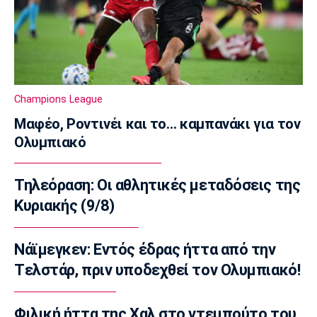
Αναχώρησε για τη Βουλγαρία η Εθνική
16:05
Super League 2
Απόλλων Καλαμαριάς: Ενισχύθηκε με τον
Βοριαζίδη
Champions League
15:50
Μαφέο, Ροντινέι και το… καμπανάκι για τον
Στίβος
Ολυμπιακό
Αρχίζει το Ευρωπαϊκό Πρωτάθλημα στίβου
στο Μπέρμιγχαμ
15:35
Τηλεόραση: Οι αθλητικές μεταδόσεις της
Μπάσκετ Ελλάδα
Κυριακής (9/8)
Μουρατίδης: «Στο NBA Summer League
μαθαίνεις την αγορά»
Νάϊμεγκεν: Εντός έδρας ήττα από την
15:20
Tελστάρ, πριν υποδεχθεί τον Ολυμπιακό!
EuroLeague
Χάποελ Τελ Αβίβ: Τέλος ο Κουλέτσοφ
Φιλική ήττα της Χαλ στο ντεμπούτο του
15:05