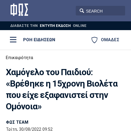
ΔΙΑΒΑΣΤΕ THN
ΕΝΤΥΠΗ ΕΚΔΟΣΗ
ONLINE
ΡΟΗ ΕΙΔΗΣΕΩΝ
ΟΜΑΔΕΣ
Ποδόσφαιρο
Επικαιρότητα
ΠΟΔΟΣΦΑΙΡΟ
ΜΠΑΣΚΕΤ
Χαμόγελο του Παιδιού:
Super League 1
Μπάσκετ
ΒΟΛΕΪ
ΠΟΛΟ
ΣΠΟΡ
«Βρέθηκε η 15χρονη Βιολέτα
Ολυμπιακός
ΑΕΚ
ΠΑΟΚ
Super League 2
Ελλάδα
Ολυμπιακοί Αγώνες
που είχε εξαφανιστεί στην
AUTO-MOTO
PLUS
Γ Εθνική
Εθνική
Βόλεϊ
Ομόνοια»
Ελλάδα
EuroLeague
Πόλο
Παναθηναϊκός
Ατρόμητος
Πανιώνιος
ΦΩΣ TEAM
Τρίτη, 30/08/2022 09:52
Champions League
ΝΒΑ
Τένις