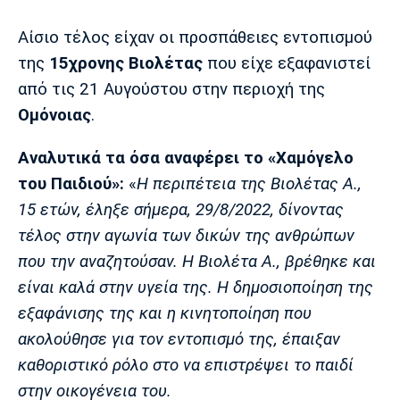
Μουσική
Στήλες
Αίσιο τέλος είχαν οι προσπάθειες εντοπισμού
Πολιτισμός
Τραγούδια
Πρόγραμμα TV
της
15χρονης Βιολέτας
που είχε εξαφανιστεί
Ιωνικός
Κηφισιά
Πανσερραϊκός
από τις 21 Αυγούστου στην περιοχή της
Cine Spot
Ομόνοιας
.
Running
Αναλυτικά τα όσα αναφέρει το «Χαμόγελο
Media
του Παιδιού»:
«
Η περιπέτεια της Βιολέτας Α.,
Μπαρτσελόνα
Ρεάλ
Ατλέτικο
15 ετών, έληξε σήμερα, 29/8/2022, δίνοντας
Μαδρίτης
Μαδρίτης
Παρασκήνιο
τέλος στην αγωνία των δικών της ανθρώπων
που την αναζητούσαν. Η Βιολέτα Α., βρέθηκε και
είναι καλά στην υγεία της. Η δημοσιοποίηση της
Μάντσεστερ
Τσέλσι
Άρσεναλ
εξαφάνισης της και η κινητοποίηση που
Γιουνάιτεντ
ακολούθησε για τον εντοπισμό της, έπαιξαν
καθοριστικό ρόλο στο να επιστρέψει το παιδί
στην οικογένεια του.