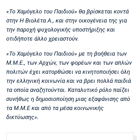
Λίβερπουλ
Μάντσεστερ
Γιουβέντους
Σίτι
«To Χαμόγελο του Παιδιού» θα βρίσκεται κοντά
στην Η Βιολέτα Α., και στην οικογένεια της για
την παροχή ψυχολογικής υποστήριξης και
οτιδήποτε άλλο χρειαστούν.
Ίντερ
Μίλαν
Μπάγερν
«Το Χαμόγελο του Παιδιού» με τη βοήθεια των
Μ.Μ.Ε., των Αρχών, των φορέων και των απλών
πολιτών έχει κατορθώσει να κινητοποιήσει όλη
Μπορούσια
Παρί Σεν
Μαρσέιγ
την ελληνική κοινωνία και να βρει πολλά παιδιά
Ντόρτμουντ
Ζερμέν
τα οποία αναζητούνται. Καταλυτικό ρόλο παίζει
συνήθως η δημοσιοποίηση μιας εξαφάνισης από
τα Μ.Μ.Ε και από τα μέσα κοινωνικής
Μονακό
Ερυθρός
Τότεναμ
δικτύωσης».
Αστέρας