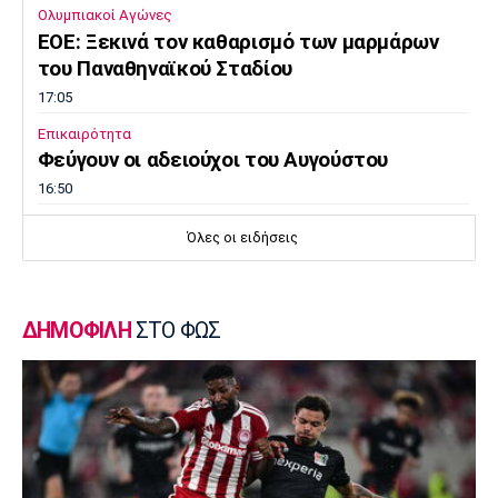
Ολυμπιακοί Αγώνες
EOE: Ξεκινά τον καθαρισμό των μαρμάρων
του Παναθηναϊκού Σταδίου
17:05
Επικαιρότητα
Φεύγουν οι αδειούχοι του Αυγούστου
16:50
Μπάσκετ Ελλάδα
Όλες οι ειδήσεις
Oλυμπιακός: Αμετακίνητος στα 3 εκατ. ευρώ
για τον Γουόκαπ, από την Ντουμπάι!
16:35
ΔΗΜΟΦΙΛΗ
ΣΤΟ ΦΩΣ
Super League 1
Γιώργος Μασούρας: Ανακοινώθηκε από τη
ΝΕΟΜ!
16:20
Πόλο
Ευρωπαϊκό Πρωτάθλημα Νέων Ανδρών: