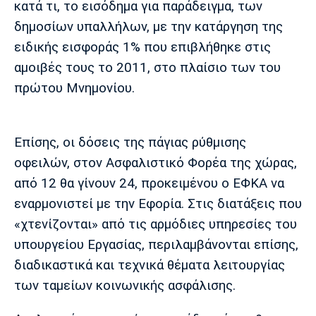
κατά τι, το εισόδημα για παράδειγμα, των
Λίβερπουλ
Μάντσεστερ
Γιουβέντους
Σίτι
δημοσίων υπαλλήλων, με την κατάργηση της
ειδικής εισφοράς 1% που επιβλήθηκε στις
αμοιβές τους το 2011, στο πλαίσιο των του
πρώτου Μνημονίου.
Ίντερ
Μίλαν
Μπάγερν
Επίσης, οι δόσεις της πάγιας ρύθμισης
οφειλών, στον Ασφαλιστικό Φορέα της χώρας,
Μπορούσια
Παρί Σεν
Μαρσέιγ
από 12 θα γίνουν 24, προκειμένου ο ΕΦΚΑ να
Ντόρτμουντ
Ζερμέν
εναρμονιστεί με την Εφορία. Στις διατάξεις που
«χτενίζονται» από τις αρμόδιες υπηρεσίες του
υπουργείου Εργασίας, περιλαμβάνονται επίσης,
Μονακό
Ερυθρός
Τότεναμ
διαδικαστικά και τεχνικά θέματα λειτουργίας
Αστέρας
των ταμείων κοινωνικής ασφάλισης.