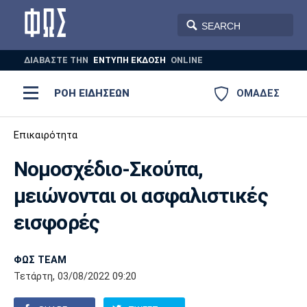
ΔΙΑΒΑΣΤΕ THN
ΕΝΤΥΠΗ ΕΚΔΟΣΗ
ONLINE
ΡΟΗ ΕΙΔΗΣΕΩΝ
ΟΜΑΔΕΣ
Ποδόσφαιρο
Επικαιρότητα
ΠΟΔΟΣΦΑΙΡΟ
ΜΠΑΣΚΕΤ
Νομοσχέδιο-Σκούπα,
Super League 1
Μπάσκετ
ΒΟΛΕΪ
ΠΟΛΟ
ΣΠΟΡ
μειώνονται οι ασφαλιστικές
Ολυμπιακός
ΑΕΚ
ΠΑΟΚ
Super League 2
Ελλάδα
Ολυμπιακοί Αγώνες
εισφορές
AUTO-MOTO
PLUS
Γ Εθνική
Εθνική
Βόλεϊ
ΦΩΣ TEAM
Ελλάδα
EuroLeague
Πόλο
Παναθηναϊκός
Ατρόμητος
Πανιώνιος
Τετάρτη, 03/08/2022 09:20
Champions League
ΝΒΑ
Τένις