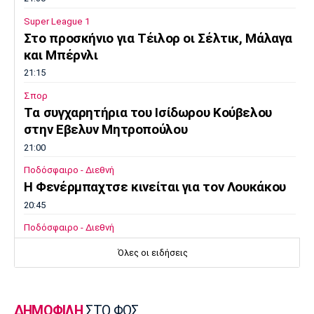
Super League 1
Στο προσκήνιο για Τέιλορ οι Σέλτικ, Μάλαγα
και Μπέρνλι
21:15
Σπορ
Tα συγχαρητήρια του Ισίδωρου Κούβελου
στην Εβελυν Μητροπούλου
21:00
Ποδόσφαιρο - Διεθνή
Η Φενέρμπαχτσε κινείται για τον Λουκάκου
20:45
Ποδόσφαιρο - Διεθνή
Νάϊμεγκεν: Εντός έδρας ήττα από την
Όλες οι ειδήσεις
Tελστάρ, πριν υποδεχθεί τον Ολυμπιακό!
20:32
Ποδόσφαιρο - Διεθνή
ΔΗΜΟΦΙΛΗ
ΣΤΟ ΦΩΣ