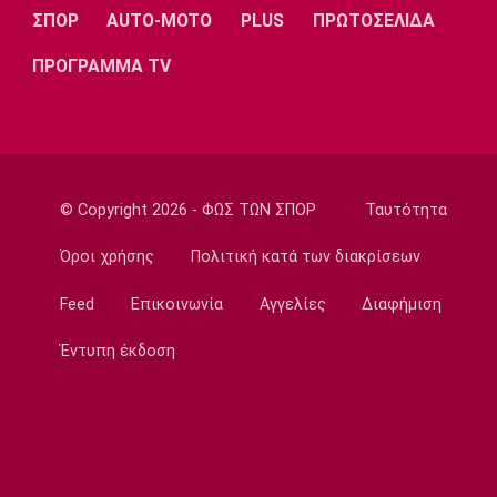
ΣΠΟΡ
AUTO-MOTO
PLUS
ΠΡΩΤΟΣΕΛΙΔΑ
Εθνικές Μπάσκετ
Eurobasket U18: Με ανατροπή η Ελλάδα, 67-
ΠΡΟΓΡΑΜΜΑ TV
65 τη Βουλγαρία
18:15
Βόλεϊ
ΕΟΠΕ: Τίμησε τον Κούβελο σε μια ξεχωριστή
βραδιά
© Copyright 2026 - ΦΩΣ ΤΩΝ ΣΠΟΡ
Ταυτότητα
18:00
Ποδόσφαιρο - Εθνικές Ομάδες
Όροι χρήσης
Πολιτική κατά των διακρίσεων
Νότια Κορέα: Η ομοσπονδία ζήτησε
Feed
Επικοινωνία
Αγγελίες
Διαφήμιση
συγγνώμη για την καταγγελία
17:45
Έντυπη έκδοση
Στίβος
Παγκόσμιο Πρωτάθλημα Κ20: Πέμπτη θέση
για τον Τζαμτζή
17:30
Super League 1