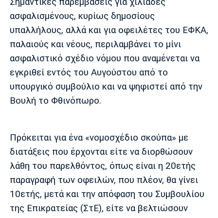
Μουσική
Στήλες
Σημαντικές παρεμβάσεις για χιλιάδες
ασφαλισμένους, κυρίως δημοσίους
Πολιτισμός
Τραγούδια
Πρόγραμμα TV
υπαλλήλους, αλλά και για οφειλέτες του ΕΦΚΑ,
Ιωνικός
Κηφισιά
Πανσερραϊκός
παλαιούς και νέους, περιλαμβάνει το μίνι
Cine Spot
ασφαλιστικό σχέδιο νόμου που αναμένεται να
εγκριθεί εντός του Αυγούστου από το
Running
υπουργικό συμβούλιο και να ψηφιστεί από την
Media
Βουλή το Φθινόπωρο.
Μπαρτσελόνα
Ρεάλ
Ατλέτικο
Μαδρίτης
Μαδρίτης
Παρασκήνιο
Πρόκειται για ένα «νομοσχέδιο σκούπα» με
διατάξεις που έρχονται είτε να διορθώσουν
λάθη του παρελθόντος, όπως είναι η 20ετής
Μάντσεστερ
Τσέλσι
Άρσεναλ
Γιουνάιτεντ
παραγραφή των οφειλών, που πλέον, θα γίνει
10ετής, μετά και την απόφαση του Συμβουλίου
της Επικρατείας (ΣτΕ), είτε να βελτιώσουν