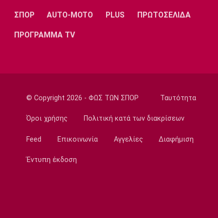
18:04
ΣΠΟΡ
AUTO-MOTO
PLUS
ΠΡΩΤΟΣΕΛΙΔΑ
Ποδόσφαιρο - Διεθνή
ΠΡΟΓΡΑΜΜΑ TV
Η Νορβηγία καλεί τον Ινφαντίνο να
παραιτηθεί
18:00
Super League 1
Ολυμπιακός: Στα «ερυθρόλευκα» ο γιός του
Τζιοβάνι!
© Copyright 2026 - ΦΩΣ ΤΩΝ ΣΠΟΡ
Ταυτότητα
17:56
Όροι χρήσης
Πολιτική κατά των διακρίσεων
Super League 2
Στον Πανσερραϊκό ο Μπίτζιος
Feed
Επικοινωνία
Αγγελίες
Διαφήμιση
17:45
Έντυπη έκδοση
Super League 1
Γιαννούλης: «Δεν βλέπω την... ώρα να παίξω»
(vid)
17:30