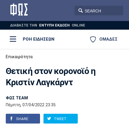
ΔΙΑΒΑΣΤΕ THN
ΕΝΤΥΠΗ ΕΚΔΟΣΗ
ONLINE
ΡΟΗ ΕΙΔΗΣΕΩΝ
ΟΜΑΔΕΣ
Ποδόσφαιρο
Επικαιρότητα
ΠΟΔΟΣΦΑΙΡΟ
ΜΠΑΣΚΕΤ
Θετική στον κορονοϊό η
Super League 1
Μπάσκετ
ΒΟΛΕΪ
ΠΟΛΟ
ΣΠΟΡ
Κριστίν Λαγκάρντ
Ολυμπιακός
ΑΕΚ
ΠΑΟΚ
Super League 2
Ελλάδα
Ολυμπιακοί Αγώνες
AUTO-MOTO
PLUS
ΦΩΣ TEAM
Γ Εθνική
Εθνική
Βόλεϊ
Πέμπτη, 07/04/2022 23:35
Ελλάδα
EuroLeague
Πόλο
Παναθηναϊκός
Ατρόμητος
Πανιώνιος
SHARE
TWEET
Champions League
ΝΒΑ
Τένις