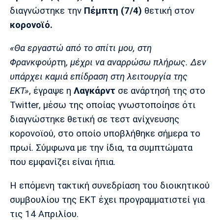
Μουσική
Στήλες
διαγνώστηκε την
Πέμπτη (7/4)
θετική στον
κορονοϊό.
Πολιτισμός
Τραγούδια
Πρόγραμμα TV
Ιωνικός
Κηφισιά
Πανσερραϊκός
«Θα εργαστώ από το σπίτι μου, στη
Cine Spot
Φρανκφούρτ
η,
μέχρι να αναρρώσω πλήρως. Δεν
Running
υπάρχει καμιά επίδραση στη λειτουργία της
ΕΚΤ»
, έγραψε η
Λαγκάρντ
σε ανάρτησή της στο
Media
Twitter, μέσω της οποίας γνωστοποίησε ότι
Μπαρτσελόνα
Ρεάλ
Ατλέτικο
Μαδρίτης
Μαδρίτης
διαγνώστηκε θετική σε τεστ ανίχνευσης
Παρασκήνιο
κορονοϊού, στο οποίο υποβλήθηκε σήμερα το
πρωί. Σύμφωνα με την ίδια, τα συμπτώματα
που εμφανίζει είναι ήπια.
Μάντσεστερ
Τσέλσι
Άρσεναλ
Γιουνάιτεντ
Η επόμενη τακτική συνεδρίαση του διοικητικού
συμβουλίου της ΕΚΤ έχει προγραμματιστεί για
τις 14 Απριλίου.