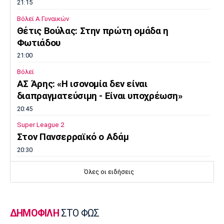
21:15
Βόλεϊ Α Γυναικών
Θέτις Βούλας: Στην πρώτη ομάδα η
Φωτιάδου
21:00
Βόλεϊ
ΑΣ Άρης: «Η ισονομία δεν είναι
διαπραγματεύσιμη - Είναι υποχρέωση»
20:45
Super League 2
Στον Πανσερραϊκό ο Αδάμ
20:30
Μπάσκετ Ελλάδα
Όλες οι ειδήσεις
Σ.Ε.Φ.: Παρουσίαση της νέας του μορφής
στη... Δ.Ε.Θ
20:15
ΔΗΜΟΦΙΛΗ
ΣΤΟ ΦΩΣ
Super League 1