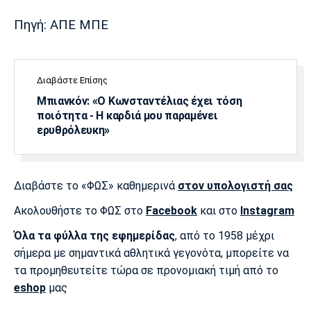
Λίβερπουλ
Μάντσεστερ
Γιουβέντους
Σίτι
Πηγή: ΑΠΕ ΜΠΕ
Διαβάστε Επίσης
Ίντερ
Μίλαν
Μπάγερν
Μπιανκόν: «Ο Κωνσταντέλιας έχει τόση
ποιότητα - Η καρδιά μου παραμένει
ερυθρόλευκη»
Μπορούσια
Παρί Σεν
Μαρσέιγ
Ντόρτμουντ
Ζερμέν
Διαβάστε το «ΦΩΣ» καθημερινά
στον υπολογιστή σας
Ακολουθήστε το ΦΩΣ στο
Facebook
και στο
Instagram
Όλα τα φύλλα της εφημερίδας
, από το 1958 μέχρι
Μονακό
Ερυθρός
Τότεναμ
σήμερα με σημαντικά αθλητικά γεγονότα, μπορείτε να
Αστέρας
τα προμηθευτείτε τώρα σε προνομιακή τιμή από το
eshop
μας