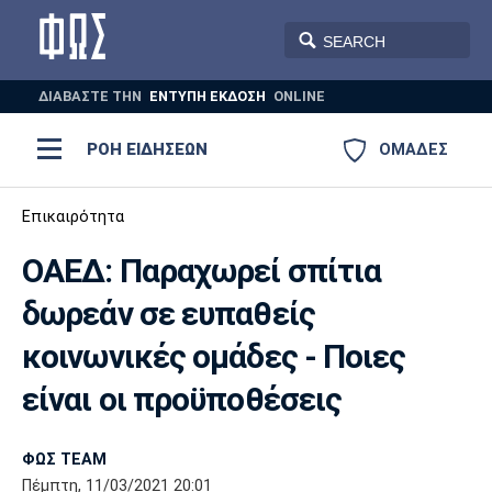
ΔΙΑΒΑΣΤΕ THN
ΕΝΤΥΠΗ ΕΚΔΟΣΗ
ONLINE
ΡΟΗ ΕΙΔΗΣΕΩΝ
ΟΜΑΔΕΣ
Ποδόσφαιρο
Επικαιρότητα
ΠΟΔΟΣΦΑΙΡΟ
ΜΠΑΣΚΕΤ
ΟΑΕΔ: Παραχωρεί σπίτια
Super League 1
Μπάσκετ
ΒΟΛΕΪ
ΠΟΛΟ
ΣΠΟΡ
δωρεάν σε ευπαθείς
Ολυμπιακός
ΑΕΚ
ΠΑΟΚ
Super League 2
Ελλάδα
Ολυμπιακοί Αγώνες
κοινωνικές ομάδες - Ποιες
AUTO-MOTO
PLUS
Γ Εθνική
Εθνική
Βόλεϊ
είναι οι προϋποθέσεις
Ελλάδα
EuroLeague
Πόλο
Παναθηναϊκός
Ατρόμητος
Πανιώνιος
ΦΩΣ TEAM
Πέμπτη, 11/03/2021 20:01
Champions League
ΝΒΑ
Τένις