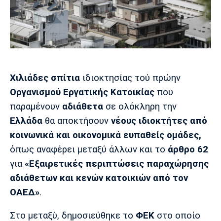
Μουσική
Στήλες
Πολιτισμός
Τραγούδια
Πρόγραμμα TV
Ιωνικός
Κηφισιά
Πανσερραϊκός
Cine Spot
Running
Χιλιάδες σπίτια
ιδιοκτησίας τού πρώην
Οργανισμού Εργατικής Κατοικίας
που
Media
παραμένουν
αδιάθετα
σε ολόκληρη την
Μπαρτσελόνα
Ρεάλ
Ατλέτικο
Μαδρίτης
Μαδρίτης
Ελλάδα
θα αποκτήσουν
νέους ιδιοκτήτες από
Παρασκήνιο
κοινωνικά και οικονομικά ευπαθείς ομάδες,
όπως αναφέρει μεταξύ άλλων και το
άρθρο 62
για
«Εξαιρετικές περιπτώσεις παραχώρησης
Μάντσεστερ
Τσέλσι
Άρσεναλ
Γιουνάιτεντ
αδιάθετων και κενών κατοικιών από τον
ΟΑΕΔ»
.
Στο μεταξύ, δημοσιεύθηκε το
ΦΕΚ
στο οποίο