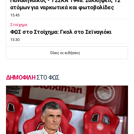
Παναθηναϊκός - ΤΣΣΚΑ 1948: Συλλήψεις 12
ατόμων για ναρκωτικά και φωτοβολίδες
15:45
Στοίχημα
ΦΩΣ στο Στοίχημα: Γκολ στο Σεϊναγιόκι
15:30
Κολύμβηση
Όλες οι ειδήσεις
Ανοιχτή Θάλασσα: Εξαιρετική εμφάνιση και
έκτη θέση ο Κυνηγάκης
15:15
ΔΗΜΟΦΙΛΗ
ΣΤΟ ΦΩΣ
Μπάσκετ Ελλάδα
Γιατί ο Ολυμπιακός δεν ανησυχεί από την
απόφαση του Ελεγκτικού Συνεδρίου
15:00
Champions League
Ολυμπιακός: Μέχρι τη Δευτέρα διαθέσιμα τα
εισιτήρια με Ναϊμέγκεν