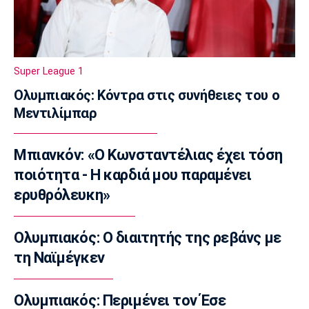
14:50
Ποδόσφαιρο - Ελλάδα
Σούπερ Καπ: Ολοταχώς για sold out το ΑΕΚ-
ΟΦΗ
Super League 1
14:40
Ολυμπιακός: Κόντρα στις συνήθειες του ο
Εθνικές Μπάσκετ
Μεντιλίμπαρ
Εθνική Νεανίδων: Το μεγάλο βήμα περνά από
τη Λιθουανία
14:30
Μπιανκόν: «Ο Κωνσταντέλιας έχει τόση
Super League 1
ποιότητα - Η καρδιά μου παραμένει
Στον Παναιτωλικό και ο Μούσα Ντζενεπό
ερυθρόλευκη»
14:20
EuroLeague
Ολυμπιακός: Ο διαιτητής της ρεβάνς με
Τάις: «Ενθουσιασμένος που πάω στη
τη Ναϊμέγκεν
Μακάμπι»
14:10
Ολυμπιακός: Περιμένει τον Έσε
Μπάσκετ Ελλάδα