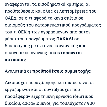
Λίβερπουλ
Μάντσεστερ
Γιουβέντους
αναφέρονται τα εισοδηματικά κριτήρια, οι
Σίτι
προϋποθέσεις και όλες οι λεπτομέρειες του
ΟΑΕΔ, σε ό,τι αφορά τα κενά σπίτια σε
οικισμούς του κατασκευαστικού προγράμματος
Ίντερ
Μίλαν
Μπάγερν
του τ. ΟΕΚ ή των αγορασμένων από αυτόν
μέσω του προγράμματος
ΠΑΚΑΔΙ
σε
δικαιούχους με έντονες κοινωνικές και
οικονομικές ανάγκες που
στερούνται
Μπορούσια
Παρί Σεν
Μαρσέιγ
κατοικίας
.
Ντόρτμουντ
Ζερμέν
Αναλυτικά οι
προϋποθέσεις συμμετοχής
:
Δικαιούχοι παραχώρησης κατοικίας είναι οι
Μονακό
Ερυθρός
Τότεναμ
εργαζόμενοι και οι συνταξιούχοι που
Αστέρας
προσέφεραν εξαρτημένη εργασία ιδιωτικού
δικαίου, ασφαλισμένοι, για τουλάχιστον 900