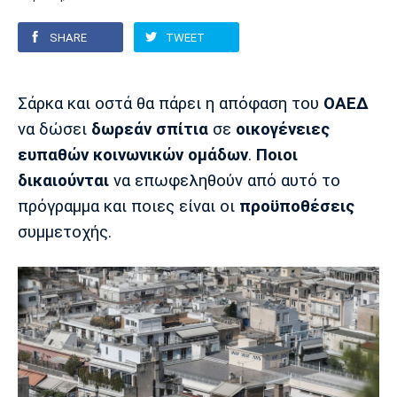
SHARE
TWEET
Europa League
Α Γυναικών
Σπορ
Αστέρας
ΠΑΣ Γιάννινα
Λεβαδειακός
Τρίπολης
Conference League
Champions League
Στίβος
Auto-Moto
Σάρκα και οστά θα πάρει η απόφαση του
ΟΑΕΔ
να δώσει
δωρεάν σπίτια
σε
οικογένειες
Διεθνή
Κύπελλο
Γυμναστική
Αυτοκίνητο
Tech
ευπαθών κοινωνικών ομάδων
.
Ποιοι
Παναιτωλικός
Λαμία
ΑΕΛ
Euro
EuroCup
Κολύμβηση
Formula 1
Gaming
Plus
δικαιούνται
να επωφεληθούν από αυτό το
πρόγραμμα και ποιες είναι οι
προϋποθέσεις
Εθνικές Ομάδες
Basket League
Χάντμπολ
Μοτοσυκλέτα
Gadgets
Θέατρο
Blogs
συμμετοχής.
Κύπελλο
Α2 Μπάσκετ
Smartphones
Σινεμά
Η Εφημερίδα
Απόλλων
Άρης
ΟΦΗ
Σμύρνης
Διαιτησία
FIBA World Cup 2023
Ευ ζην
Πρωτοσέλιδα
Ποδόσφαιρο Γυναικών
Βιβλίο
Έντυπη έκδοση
Παναχαϊκή
Ηρακλής
Βόλος