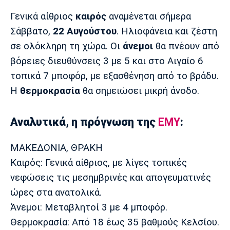
Μουσική
Στήλες
Γενικά αίθριος
καιρός
αναμένεται σήμερα
Πολιτισμός
Τραγούδια
Πρόγραμμα TV
Σάββατο,
22 Αυγούστου
. Ηλιοφάνεια και ζέστη
Ιωνικός
Κηφισιά
Πανσερραϊκός
σε ολόκληρη τη χώρα. Οι
άνεμοι
θα πνέουν από
Cine Spot
βόρειες διευθύνσεις 3 με 5 και στο Αιγαίο 6
τοπικά 7 μποφόρ, με εξασθένηση από το βράδυ.
Running
Η
θερμοκρασία
θα σημειώσει μικρή άνοδο.
Media
Μπαρτσελόνα
Ρεάλ
Ατλέτικο
Αναλυτικά, η πρόγνωση της
ΕΜΥ
:
Μαδρίτης
Μαδρίτης
Παρασκήνιο
ΜΑΚΕΔΟΝΙΑ, ΘΡΑΚΗ
Καιρός: Γενικά αίθριος, με λίγες τοπικές
Μάντσεστερ
Τσέλσι
Άρσεναλ
νεφώσεις τις μεσημβρινές και απογευματινές
Γιουνάιτεντ
ώρες στα ανατολικά.
Άνεμοι: Μεταβλητοί 3 με 4 μποφόρ.
Θερμοκρασία: Από 18 έως 35 βαθμούς Κελσίου.