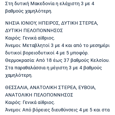
Λίβερπουλ
Μάντσεστερ
Γιουβέντους
Στη δυτική Μακεδονία η ελάχιστη 3 με 4
Σίτι
βαθμούς χαμηλότερη.
ΝΗΣΙΑ ΙΟΝΙΟΥ, ΗΠΕΙΡΟΣ, ΔΥΤΙΚΗ ΣΤΕΡΕΑ,
ΔΥΤΙΚΗ ΠΕΛΟΠΟΝΝΗΣΟΣ
Ίντερ
Μίλαν
Μπάγερν
Καιρός: Γενικά αίθριος.
Άνεμοι: Μεταβλητοί 3 με 4 και από το μεσημέρι
δυτικοί βορειοδυτικοί 4 με 5 μποφόρ.
Θερμοκρασία: Από 18 έως 37 βαθμούς Κελσίου.
Μπορούσια
Παρί Σεν
Μαρσέιγ
Ντόρτμουντ
Ζερμέν
Στα παραθαλάσσια η μέγιστη 3 με 4 βαθμούς
χαμηλότερη.
ΘΕΣΣΑΛΙΑ, ΑΝΑΤΟΛΙΚΗ ΣΤΕΡΕΑ, ΕΥΒΟΙΑ,
Μονακό
Ερυθρός
Τότεναμ
ΑΝΑΤΟΛΙΚΗ ΠΕΛΟΠΟΝΝΗΣΟΣ
Αστέρας
Καιρός: Γενικά αίθριος.
Άνεμοι: Από βόρειες διευθύνσεις 4 με 5 και στα