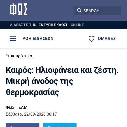
ΔΙΑΒΑΣΤΕ THN
ΕΝΤΥΠΗ ΕΚΔΟΣΗ
ONLINE
ΡΟΗ ΕΙΔΗΣΕΩΝ
ΟΜΑΔΕΣ
Ποδόσφαιρο
Επικαιρότητα
ΠΟΔΟΣΦΑΙΡΟ
ΜΠΑΣΚΕΤ
Καιρός: Ηλιοφάνεια και ζέστη.
Super League 1
Μπάσκετ
ΒΟΛΕΪ
ΠΟΛΟ
ΣΠΟΡ
Μικρή άνοδος της
Ολυμπιακός
ΑΕΚ
ΠΑΟΚ
Super League 2
Ελλάδα
Ολυμπιακοί Αγώνες
θερμοκρασίας
AUTO-MOTO
PLUS
Γ Εθνική
Εθνική
Βόλεϊ
ΦΩΣ TEAM
Ελλάδα
EuroLeague
Πόλο
Παναθηναϊκός
Ατρόμητος
Πανιώνιος
Σάββατο, 22/08/2020 06:17
Champions League
ΝΒΑ
Τένις