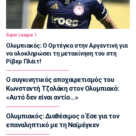
13:20
Στοίχημα
ΦΩΣ στο Στοίχημα: Ανώτερη η Κραϊόβα
13:05
Super League 1
Super League 1
Επίσημο: Στον ΠΑΟΚ ο Γιαννούλης
Ολυμπιακός: Ο Ορτέγκα στην Αργεντινή για
12:50
να ολοκληρώσει τη μετακίνηση του στη
Ρίβερ Πλέιτ!
Βόλεϊ Α Γυναικών
Εθνική Γυναικών: Ισόπαλο το φιλικό με τη
Σουηδία
Ο συγκινητικός αποχαιρετισμός του
12:35
Κωνσταντή Τζολάκη στον Ολυμπιακό:
Super League 1
«Αυτό δεν είναι αντίο...»
ΑΕΚ: Γνωστοποίησε την απόκτηση του
Βιτάλις
Ολυμπιακός: Διαθέσιμος ο Έσε για τον
12:20
επαναληπτικό με τη Ναϊμέγκεν
Ποδόσφαιρο - Διεθνή
Επίσημο: Στην Παλέρμο ο Στρεφέτσα