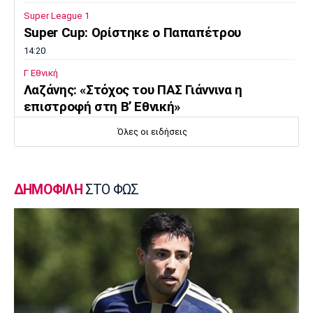
Super League 1
Super Cup: Ορίστηκε ο Παπαπέτρου
14:20
Γ Εθνική
Λαζάνης: «Στόχος του ΠΑΣ Γιάννινα η
επιστροφή στη Β’ Εθνική»
14:05
Όλες οι ειδήσεις
Εθνικές Μπάσκετ
Eurobasket U16: Τζάμπολ στα Ιωάννινα
13:50
ΔΗΜΟΦΙΛΗ
ΣΤΟ ΦΩΣ
EuroLeague
Μακάμπι Τελ Αβίβ: Ενισχύθηκε με τον
Μπέικοτ
13:35
Super League 1
Βιτάλις: «Θα δώσω τα πάντα για την ΑΕΚ»