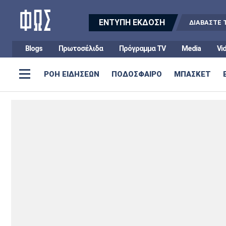
ΕΝΤΥΠΗ ΕΚΔΟΣΗ
ΔΙΑΒΑΣΤΕ 
Blogs
Πρωτοσέλιδα
Πρόγραμμα TV
Media
Vi
ΡΟΗ ΕΙΔΗΣΕΩΝ
ΠΟΔΟΣΦΑΙΡΟ
ΜΠΑΣΚΕΤ
Ποδόσφαιρο
Μπάσκετ
Super League 1
Ελλάδα
Super League 2
Εθνική
Ολυμπιακός
ΑΕΚ
ΠΑΟΚ
Παναθηναϊκός
Γ Εθνική
EuroLeague
Ελλάδα
ΝΒΑ
Champions League
Α Γυναικών
Αστέρας
ΠΑΣ Γιάννινα
Λεβαδειακός
Παναιτωλικός
Europa League
Champions League
Τρίπολης
Conference League
Κύπελλο