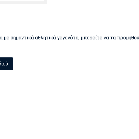
ρα με σημαντικά αθλητικά γεγονότα, μπορείτε να τα προμηθε
διού