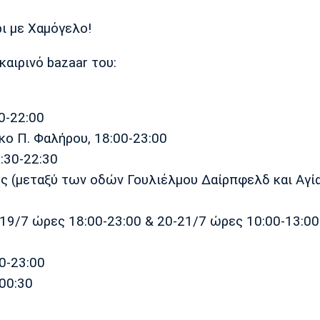
ι με Χαμόγελο!
καιρινό bazaar του:
0-22:00
ο Π. Φαλήρου, 18:00-23:00
9:30-22:30
ης (μεταξύ των οδών Γουλιέλμου Δαίρπφελδ και Αγί
 19/7 ώρες 18:00-23:00 & 20-21/7 ώρες 10:00-13:00
0-23:00
00:30