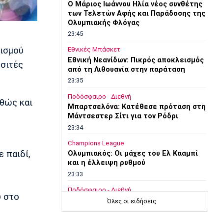
O Μάριος Ιωάννου Ηλία νέος συνθέτης
των Τελετών Αφής και Παράδοσης της
Ολυμπιακής Φλόγας
23:45
νισμού
Εθνικές Μπάσκετ
Εθνική Νεανίδων: Πικρός αποκλεισμός
οσιτές
από τη Λιθουανία στην παράταση
23:35
Ποδόσφαιρο - Διεθνή
αθώς και
Μπαρτσελόνα: Κατέθεσε πρόταση στη
Μάντσεστερ Σίτι για τον Ρόδρι
23:34
Champions League
 παιδί,
Ολυμπιακός: Οι μάχες του Ελ Κααμπί
και η έλλειψη ρυθμού
23:33
Ποδόσφαιρο - Διεθνή
ύ στο
Συνεχίζει στο MLS ο Σέρχι Ρομπέρτο
Όλες οι ειδήσεις
23:22