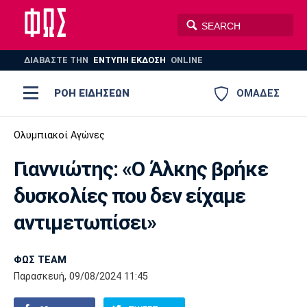
ΔΙΑΒΑΣΤΕ THN
ΕΝΤΥΠΗ ΕΚΔΟΣΗ
ONLINE
ΡΟΗ ΕΙΔΗΣΕΩΝ
ΟΜΑΔΕΣ
Ποδόσφαιρο
Ολυμπιακοί Αγώνες
ΠΟΔΟΣΦΑΙΡΟ
ΜΠΑΣΚΕΤ
Γιαννιώτης: «Ο Άλκης βρήκε
Super League 1
Μπάσκετ
ΒΟΛΕΪ
ΠΟΛΟ
ΣΠΟΡ
δυσκολίες που δεν είχαμε
Ολυμπιακός
ΑΕΚ
ΠΑΟΚ
Super League 2
Ελλάδα
Ολυμπιακοί Αγώνες
αντιμετωπίσει»
AUTO-MOTO
PLUS
Γ Εθνική
Εθνική
Βόλεϊ
ΦΩΣ TEAM
Ελλάδα
EuroLeague
Πόλο
Παναθηναϊκός
Ατρόμητος
Πανιώνιος
Παρασκευή, 09/08/2024 11:45
Champions League
ΝΒΑ
Τένις