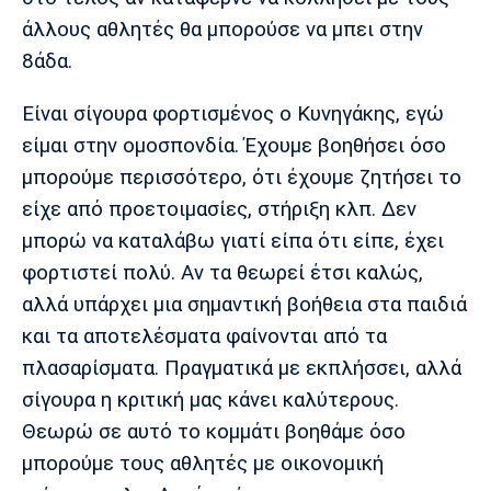
Λίβερπουλ
Μάντσεστερ
Γιουβέντους
άλλους αθλητές θα μπορούσε να μπει στην
Σίτι
8άδα.
Είναι σίγουρα φορτισμένος ο Κυνηγάκης, εγώ
Ίντερ
Μίλαν
Μπάγερν
είμαι στην ομοσπονδία. Έχουμε βοηθήσει όσο
μπορούμε περισσότερο, ότι έχουμε ζητήσει το
είχε από προετοιμασίες, στήριξη κλπ. Δεν
μπορώ να καταλάβω γιατί είπα ότι είπε, έχει
Μπορούσια
Παρί Σεν
Μαρσέιγ
φορτιστεί πολύ. Αν τα θεωρεί έτσι καλώς,
Ντόρτμουντ
Ζερμέν
αλλά υπάρχει μια σημαντική βοήθεια στα παιδιά
και τα αποτελέσματα φαίνονται από τα
πλασαρίσματα. Πραγματικά με εκπλήσσει, αλλά
Μονακό
Ερυθρός
Τότεναμ
σίγουρα η κριτική μας κάνει καλύτερους.
Αστέρας
Θεωρώ σε αυτό το κομμάτι βοηθάμε όσο
μπορούμε τους αθλητές με οικονομική