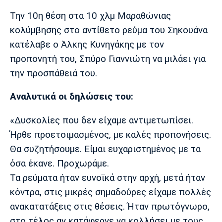
Μουσική
Στήλες
Την 10η θέση στα 10 χλμ Μαραθώνιας
Πολιτισμός
Τραγούδια
Πρόγραμμα TV
κολύμβησης στο αντίθετο ρεύμα του Σηκουάνα
Ιωνικός
Κηφισιά
Πανσερραϊκός
κατέλαβε ο Άλκης Κυνηγάκης με τον
Cine Spot
προπονητή του, Σπύρο Γιαννιώτη να μιλάει για
την προσπάθειά του.
Running
Αναλυτικά οι δηλώσεις του:
Media
Μπαρτσελόνα
Ρεάλ
Ατλέτικο
Μαδρίτης
Μαδρίτης
«Δυσκολίες που δεν είχαμε αντιμετωπίσει.
Παρασκήνιο
Ήρθε προετοιμασμένος, με καλές προπονήσεις.
Θα συζητήσουμε. Είμαι ευχαριστημένος με τα
όσα έκανε. Προχωράμε.
Μάντσεστερ
Τσέλσι
Άρσεναλ
Γιουνάιτεντ
Τα ρεύματα ήταν ευνοϊκά στην αρχή, μετά ήταν
κόντρα, στις μικρές σημαδούρες είχαμε πολλές
ανακατατάξεις στις θέσεις. Ήταν πρωτόγνωρο,
στο τέλος αν κατάφερνε να κολλήσει με τους