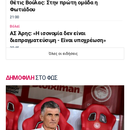
Θέτις Βούλας: Στην πρώτη ομάδα η
Φωτιάδου
21:00
Βόλεϊ
ΑΣ Άρης: «Η ισονομία δεν είναι
διαπραγματεύσιμη - Είναι υποχρέωση»
20:45
Όλες οι ειδήσεις
Super League 2
Στον Πανσερραϊκό ο Αδάμ
20:30
ΔΗΜΟΦΙΛΗ
ΣΤΟ ΦΩΣ
Μπάσκετ Ελλάδα
Σ.Ε.Φ.: Παρουσίαση της νέας του μορφής
στη... Δ.Ε.Θ
20:15
Super League 1
«Όχι του Θεμπάγιος σε σούπερ πρόταση
ελληνικής ομάδας!»