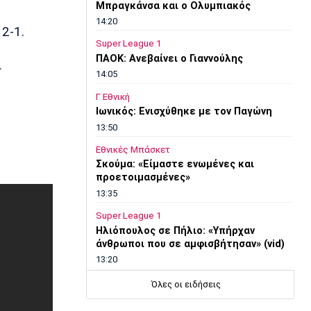
Μπραγκάνσα και ο Ολυμπιακός
14:20
2-1.
Super League 1
ΠΑΟΚ: Ανεβαίνει ο Γιαννούλης
ι
14:05
Γ Εθνική
Ιωνικός: Ενισχύθηκε με τον Παγώνη
13:50
Εθνικές Μπάσκετ
Σκούμα: «Είμαστε ενωμένες και
προετοιμασμένες»
13:35
Super League 1
Ηλιόπουλος σε Πήλιο: «Υπήρχαν
άνθρωποι που σε αμφισβήτησαν» (vid)
13:20
Super League 2
Όλες οι ειδήσεις
ΑΕΛ: Πήρε τον Τσιγγάρα