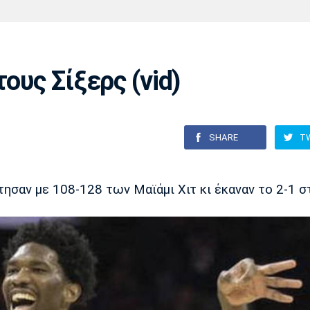
Χάντμπολ
Ηρακλής
Βόλος
Μπορούσια
Παρί Σεν
Ντόρτμουντ
Ζερμέν
ους Σίξερς (vid)
Πόρτο
Μπενφίκα
SHARE
T
τησαν με 108-128 των Μαϊάμι Χιτ κι έκαναν το 2-1 σ