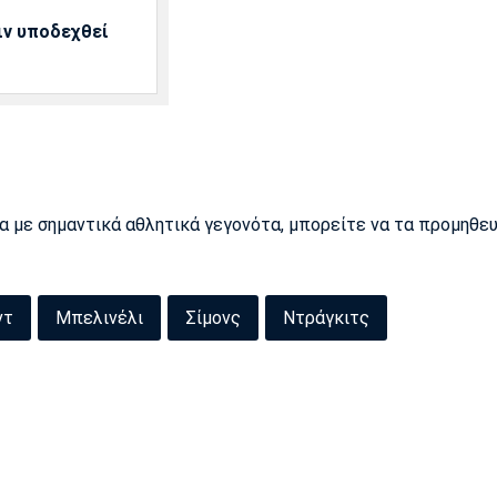
ιν υποδεχθεί
ρα με σημαντικά αθλητικά γεγονότα, μπορείτε να τα προμηθε
ντ
Μπελινέλι
Σίμονς
Ντράγκιτς