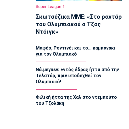
της Εθνικής με αντίπαλο την Γεωργία
Super League 1
10:35
Σκωτσέζικα ΜΜΕ: «Στο ραντάρ
EuroLeague
του Ολυμπιακού ο Τζος
Αλλαγή σελίδας στη Βιλερμπάν
Ντόιγκ»
10:20
Στοίχημα
Μαφέο, Ροντινέι και το… καμπανάκι
ΦΩΣ στο Στοίχημα: Άσος και γκολ στο
για τον Ολυμπιακό
Τάμπερε
10:05
Νάϊμεγκεν: Εντός έδρας ήττα από την
NBA
Tελστάρ, πριν υποδεχθεί τον
Καβαλίερς: Πιθανή η ανταλλαγή του
Ολυμπιακό!
Σρέντερ
09:50
Φιλική ήττα της Χαλ στο ντεμπούτο
Super League 1
του Τζολάκη
Κηφισιά: Ισόπαλο 2-2 το φιλικό με τον
ΑΠΟΕΛ
09:35
Τηλεόραση