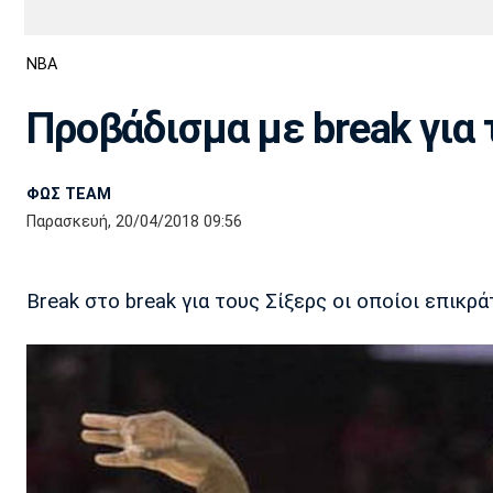
Διεθνή
EuroCup
NBA
Euro
Basket League
Απόλλων
Άρης
ΟΦΗ
Παναχαϊκή
Εθνικές Ομάδες
Α2 Μπάσκετ
Σμύρνης
Προβάδισμα με break για τ
Κύπελλο
FIBA World Cup 2023
Διαιτησία
ΦΩΣ TEAM
Ποδόσφαιρο Γυναικών
Ιωνικός
Κηφισιά
Πανσερραϊκός
Παρασκευή, 20/04/2018 09:56
Break στο break για τους Σίξερς οι οποίοι επικρά