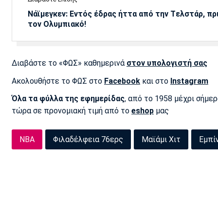
Νάϊμεγκεν: Εντός έδρας ήττα από την Tελστάρ, πρ
τον Ολυμπιακό!
Διαβάστε το «ΦΩΣ» καθημερινά
στον υπολογιστή σας
Ακολουθήστε το ΦΩΣ στο
Facebook
και στο
Instagram
Όλα τα φύλλα της εφημερίδας
, από το 1958 μέχρι σήμε
τώρα σε προνομιακή τιμή από το
eshop
μας
NBA
Φιλαδέλφεια 76ερς
Μαϊάμι Χιτ
Εμπί