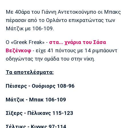
Μουσική
Στήλες
Με 40άρα του Γιάννη Αντετοκούνμπο οι Μπακς
Πολιτισμός
Τραγούδια
Πρόγραμμα TV
πέρασαν από το Ορλάντο επικρατώντας των
Ιωνικός
Κηφισιά
Πανσερραϊκός
Μάτζικ με 106-109.
Cine Spot
Ο «Greek Freak» -
στα... χνάρια του Σάσα
Running
Βεζένκοφ
- είχε 41 πόντους με 14 ριμπάουντ
Media
οδηγώντας την ομάδα του στην νίκη.
Μπαρτσελόνα
Ρεάλ
Ατλέτικο
Μαδρίτης
Μαδρίτης
Παρασκήνιο
Τα αποτελέσματα:
Πέισερς - Ουόριορς 108-96
Μάντσεστερ
Τσέλσι
Άρσεναλ
Μάτζικ - Μπακ 106-109
Γιουνάιτεντ
Σίξερς - Πέλικανς 115-123
Σέλτικς - Κινγκς 97-114