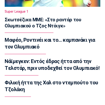
Super League 1
Ηλιόπουλος σε Πήλιο: «Υπήρχαν άνθρωποι
Super League 1
που σε αμφισβήτησαν» (vid)
Σκωτσέζικα ΜΜΕ: «Στο ραντάρ του
13:20
Ολυμπιακού ο Τζος Ντόιγκ»
Super League 2
ΑΕΛ: Πήρε τον Τσιγγάρα
Μαφέο, Ροντινέι και το… καμπανάκι για
13:05
τον Ολυμπιακό
EuroLeague
Ο Γουάλας στη Μακάμπι Τελ Αβίβ
12:50
Νάϊμεγκεν: Εντός έδρας ήττα από την
Tελστάρ, πριν υποδεχθεί τον Ολυμπιακό!
EuroLeague
Ερυθρός Αστέρας: Ανακοίνωσε τον
Γουάιλερ-Μπαμπ
Φιλική ήττα της Χαλ στο ντεμπούτο του
12:35
Τζολάκη
Super League 1
ΑΕΚ: Ανακοίνωσε την επέκταση του
συμβολαίου του Πήλιου