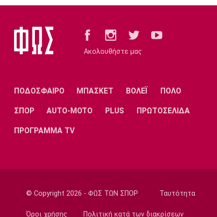
12:20
Σπορ
Παγκόσμιο Πρωτάθλημα Κωπηλασίας
Εφήβων-Νεανίδων: Χρυσό μετάλλιο ο
Ακολουθήστε μας
Μουσελίμης
12:05
EuroLeague
ΠΟΔΟΣΦΑΙΡΟ
ΜΠΑΣΚΕΤ
ΒΟΛΕΪ
ΠΟΛΟ
Αναντολού Εφές: Καθυστερεί η επιστροφή
του Παπαγιάννη
ΣΠΟΡ
AUTO-MOTO
PLUS
ΠΡΩΤΟΣΕΛΙΔΑ
11:50
ΠΡΟΓΡΑΜΜΑ TV
Μπάσκετ Ελλάδα
Εθνική Νεανίδων: Κόντρα στην Ισλανδία για
την πέμπτη θέση
11:35
Ποδόσφαιρο - Διεθνή
© Copyright 2026 - ΦΩΣ ΤΩΝ ΣΠΟΡ
Ταυτότητα
FIFA: Προειδοποιεί για προσπάθεια
υπονόμευσης του Ινφαντίνο
Όροι χρήσης
Πολιτική κατά των διακρίσεων