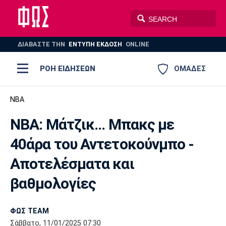
ΔΙΑΒΑΣΤΕ THN
ΕΝΤΥΠΗ ΕΚΔΟΣΗ
ONLINE
ΡΟΗ ΕΙΔΗΣΕΩΝ
ΟΜΑΔΕΣ
Ποδόσφαιρο
NBA
ΠΟΔΟΣΦΑΙΡΟ
ΜΠΑΣΚΕΤ
NBA: Μάτζικ... Μπακς με
Super League 1
Μπάσκετ
ΒΟΛΕΪ
ΠΟΛΟ
ΣΠΟΡ
40άρα του Αντετοκούνμπο -
Ολυμπιακός
ΑΕΚ
ΠΑΟΚ
Super League 2
Ελλάδα
Ολυμπιακοί Αγώνες
Αποτελέσματα και
AUTO-MOTO
PLUS
Γ Εθνική
Εθνική
Βόλεϊ
βαθμολογίες
Ελλάδα
EuroLeague
Πόλο
Παναθηναϊκός
Ατρόμητος
Πανιώνιος
ΦΩΣ TEAM
Σάββατο, 11/01/2025 07:30
Champions League
ΝΒΑ
Τένις