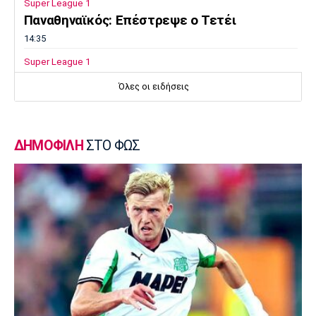
Super League 1
Παναθηναϊκός: Επέστρεψε ο Τετέι
14:35
Super League 1
Σπόρτινγκ: Η επιβεβαίωση για τον
Όλες οι ειδήσεις
Μπραγκάνσα και ο Ολυμπιακός
14:20
Super League 1
ΔΗΜΟΦΙΛΗ
ΣΤΟ ΦΩΣ
ΠΑΟΚ: Ανεβαίνει ο Γιαννούλης
14:05
Γ Εθνική
Ιωνικός: Ενισχύθηκε με τον Παγώνη
13:50
Εθνικές Μπάσκετ
Σκούμα: «Είμαστε ενωμένες και
προετοιμασμένες»
13:35