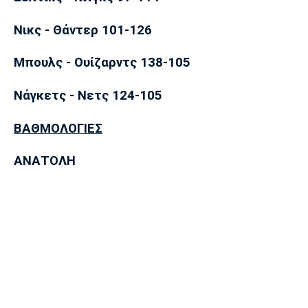
Λίβερπουλ
Μάντσεστερ
Γιουβέντους
Σίτι
Νικς - Θάντερ 101-126
Μπουλς - Ουίζαρντς 138-105
Ίντερ
Μίλαν
Μπάγερν
Νάγκετς - Νετς 124-105
ΒΑΘΜΟΛΟΓΙΕΣ
ΑΝΑΤΟΛΗ
Μπορούσια
Παρί Σεν
Μαρσέιγ
Ντόρτμουντ
Ζερμέν
Μονακό
Ερυθρός
Τότεναμ
Αστέρας