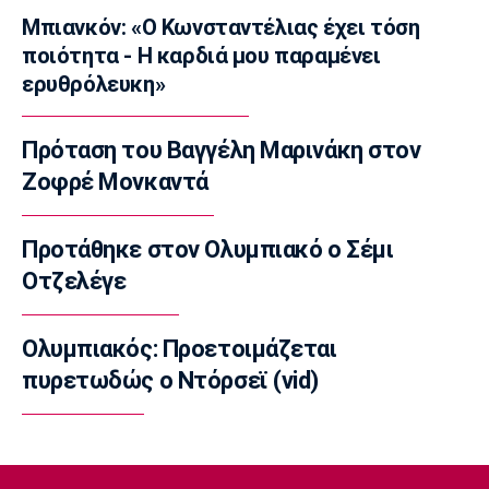
22:58
Μπιανκόν: «Ο Κωνσταντέλιας έχει τόση
ποιότητα - Η καρδιά μου παραμένει
EuroLeague
ερυθρόλευκη»
Ενδιαφέρον της Μάλαγα για Μπόλομποϊ
22:52
Πρόταση του Βαγγέλη Μαρινάκη στον
Στίβος
Παγκόσμιο Κ20: Πανελλήνιο ρεκόρ η
Ζοφρέ Μονκαντά
Μπακογιάννη, στον τελικό της σφυροβολίας
η Τσερνόβα
Προτάθηκε στον Ολυμπιακό ο Σέμι
22:49
Οτζελέγε
Super League 1
Αστέρας Τρίπολης: Εύκολη νίκη με 2-0 επί
του Πύργου
Ολυμπιακός: Προετοιμάζεται
22:47
πυρετωδώς ο Ντόρσεϊ (vid)
Βόλεϊ
Δεύτερη σερί ήττά για την Εθνική Γυναικών
από την Σουηδία
22:45