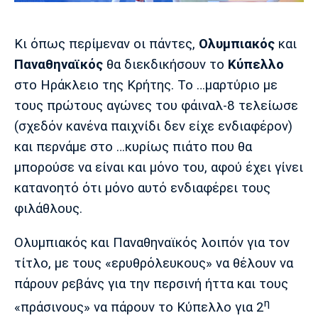
Μουσική
Στήλες
Πολιτισμός
Τραγούδια
Πρόγραμμα TV
Κι όπως περίμεναν οι πάντες,
Ολυμπιακός
και
Ιωνικός
Κηφισιά
Πανσερραϊκός
Παναθηναϊκός
θα διεκδικήσουν το
Κύπελλο
Cine Spot
στο Ηράκλειο της Κρήτης. Το …μαρτύριο με
τους πρώτους αγώνες του φάιναλ-8 τελείωσε
Running
(σχεδόν κανένα παιχνίδι δεν είχε ενδιαφέρον)
Media
και περνάμε στο …κυρίως πιάτο που θα
Μπαρτσελόνα
Ρεάλ
Ατλέτικο
μπορούσε να είναι και μόνο του, αφού έχει γίνει
Μαδρίτης
Μαδρίτης
Παρασκήνιο
κατανοητό ότι μόνο αυτό ενδιαφέρει τους
φιλάθλους.
Ολυμπιακός και Παναθηναϊκός λοιπόν για τον
Μάντσεστερ
Τσέλσι
Άρσεναλ
Γιουνάιτεντ
τίτλο, με τους «ερυθρόλευκους» να θέλουν να
πάρουν ρεβάνς για την περσινή ήττα και τους
η
«πράσινους» να πάρουν το Κύπελλο για 2