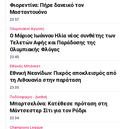
Φιορεντίνα: Πήρε δανεικό τον
Μασταντουόνο
23:57
Ολυμπιακοί Αγώνες
O Μάριος Ιωάννου Ηλία νέος συνθέτης των
Τελετών Αφής και Παράδοσης της
Ολυμπιακής Φλόγας
23:45
Εθνικές Μπάσκετ
Εθνική Νεανίδων: Πικρός αποκλεισμός από
τη Λιθουανία στην παράταση
23:35
Ποδόσφαιρο - Διεθνή
Μπαρτσελόνα: Κατέθεσε πρόταση στη
Μάντσεστερ Σίτι για τον Ρόδρι
23:34
Champions League