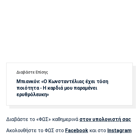
Διαβάστε Επίσης
Μπιανκόν: «Ο Κωνσταντέλιας έχει τόση
ποιότητα - Η καρδιά μου παραμένει
ερυθρόλευκη»
Διαβάστε το «ΦΩΣ» καθημερινά
στον υπολογιστή σας
Ακολουθήστε το ΦΩΣ στο
Facebook
και στο
Instagram