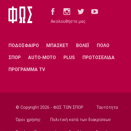
Ποδόσφαιρο - Διεθνή
Κύπρος: Ποδοσφαιριστές μπορούν να γίνουν
Ακολουθήστε μας
και διαιτητές
22:30
Εθνικές Μπάσκετ
ΠΟΔΟΣΦΑΙΡΟ
ΜΠΑΣΚΕΤ
ΒΟΛΕΪ
ΠΟΛΟ
Ρήγα: «Τα κορίτσια δείχνουν έτοιμα να
πετύχουν κάτι όμορφο»
ΣΠΟΡ
AUTO-MOTO
PLUS
ΠΡΩΤΟΣΕΛΙΔΑ
22:15
ΠΡΟΓΡΑΜΜΑ TV
Ποδόσφαιρο - Ελλάδα
Ολυμπιακός Β': Νικηφόρο το πρώτο φιλικό
22:03
EuroLeague
EuroLeague: Ξεχώρισε την καλύτερη
© Copyright 2026 - ΦΩΣ ΤΩΝ ΣΠΟΡ
Ταυτότητα
προσθήκη κάθε ομάδας
22:02
Όροι χρήσης
Πολιτική κατά των διακρίσεων
Super League 1