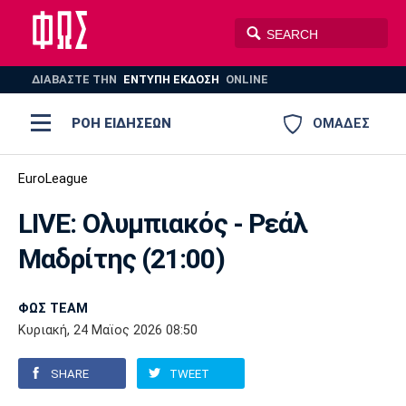
ΔΙΑΒΑΣΤΕ THN
ΕΝΤΥΠΗ ΕΚΔΟΣΗ
ONLINE
ΡΟΗ ΕΙΔΗΣΕΩΝ
ΟΜΑΔΕΣ
Ποδόσφαιρο
EuroLeague
ΠΟΔΟΣΦΑΙΡΟ
ΜΠΑΣΚΕΤ
LIVE: Ολυμπιακός - Ρεάλ
Super League 1
Μπάσκετ
ΒΟΛΕΪ
ΠΟΛΟ
ΣΠΟΡ
Μαδρίτης (21:00)
Ολυμπιακός
ΑΕΚ
ΠΑΟΚ
Super League 2
Ελλάδα
Ολυμπιακοί Αγώνες
AUTO-MOTO
PLUS
ΦΩΣ TEAM
Γ Εθνική
Εθνική
Βόλεϊ
Κυριακή, 24 Μαϊος 2026 08:50
Ελλάδα
EuroLeague
Πόλο
Παναθηναϊκός
Ατρόμητος
Πανιώνιος
SHARE
TWEET
Champions League
ΝΒΑ
Τένις