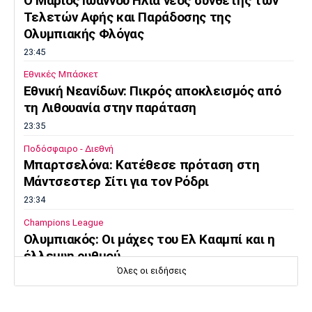
O Μάριος Ιωάννου Ηλία νέος συνθέτης των
Λίβερπουλ
Μάντσεστερ
Γιουβέντους
Τελετών Αφής και Παράδοσης της
Σίτι
Ολυμπιακής Φλόγας
23:45
Εθνικές Μπάσκετ
Ίντερ
Μίλαν
Μπάγερν
Εθνική Νεανίδων: Πικρός αποκλεισμός από
τη Λιθουανία στην παράταση
23:35
Ποδόσφαιρο - Διεθνή
Μπαρτσελόνα: Κατέθεσε πρόταση στη
Μπορούσια
Παρί Σεν
Μαρσέιγ
Ντόρτμουντ
Ζερμέν
Μάντσεστερ Σίτι για τον Ρόδρι
23:34
Champions League
Ολυμπιακός: Οι μάχες του Ελ Κααμπί και η
Μονακό
Ερυθρός
Τότεναμ
έλλειψη ρυθμού
Αστέρας
Όλες οι ειδήσεις
23:33
Ποδόσφαιρο - Διεθνή