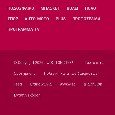
Εθνικές Μπάσκετ
ΠΟΔΟΣΦΑΙΡΟ
ΜΠΑΣΚΕΤ
ΒΟΛΕΪ
ΠΟΛΟ
Ρήγα: «Τα κορίτσια δείχνουν έτοιμα να
πετύχουν κάτι όμορφο»
ΣΠΟΡ
AUTO-MOTO
PLUS
ΠΡΩΤΟΣΕΛΙΔΑ
22:15
ΠΡΟΓΡΑΜΜΑ TV
Ποδόσφαιρο - Ελλάδα
Ολυμπιακός Β': Νικηφόρο το πρώτο φιλικό
22:03
EuroLeague
EuroLeague: Ξεχώρισε την καλύτερη
© Copyright 2026 - ΦΩΣ ΤΩΝ ΣΠΟΡ
Ταυτότητα
προσθήκη κάθε ομάδας
22:02
Όροι χρήσης
Πολιτική κατά των διακρίσεων
Super League 1
Feed
Επικοινωνία
Αγγελίες
Διαφήμιση
ΠΑΟΚ: Χειρουργήθηκε ο Μεϊτέ
22:00
Έντυπη έκδοση
Εθνικές Μπάσκετ
Εθνική Κορασίδων: Συνέτριψε με 78-36 την
Ιρλανδία