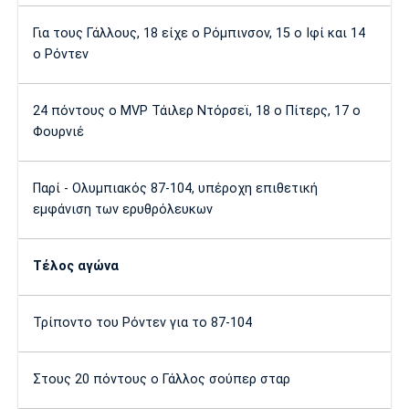
Λίβερπουλ
Μάντσεστερ
Γιουβέντους
Σίτι
Για τους Γάλλους, 18 είχε ο Ρόμπινσον, 15 ο Ιφί και 14
ο Ρόντεν
24 πόντους ο MVP Τάιλερ Ντόρσεϊ, 18 ο Πίτερς, 17 ο
Ίντερ
Μίλαν
Μπάγερν
Φουρνιέ
Παρί - Ολυμπιακός 87-104, υπέροχη επιθετική
εμφάνιση των ερυθρόλευκων
Μπορούσια
Παρί Σεν
Μαρσέιγ
Ντόρτμουντ
Ζερμέν
Τέλος αγώνα
Τρίποντο του Ρόντεν για το 87-104
Μονακό
Ερυθρός
Τότεναμ
Αστέρας
Στους 20 πόντους ο Γάλλος σούπερ σταρ