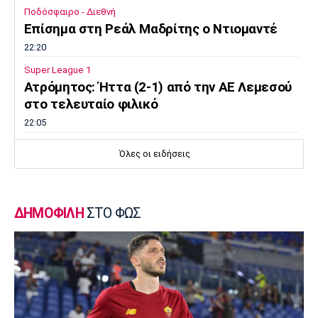
Ποδόσφαιρο - Διεθνή
Επίσημα στη Ρεάλ Μαδρίτης ο Ντιομαντέ
22:20
Super League 1
Ατρόμητος: Ήττα (2-1) από την ΑΕ Λεμεσού
στο τελευταίο φιλικό
22:05
Κολύμβηση
Όλες οι ειδήσεις
Κούβελος σε αδελφές Αλεξανδρή: «Μας
κάνατε υπερήφανους και ευτυχισμένους»
21:50
ΔΗΜΟΦΙΛΗ
ΣΤΟ ΦΩΣ
Super League 2
Ο Ζορζίνιο στον Πανσερραϊκό
21:35
Ποδόσφαιρο - Εθνικές Ομάδες
Ουρουγουάη: Ο Φορλάν νέος προπονητής της
εθνικής