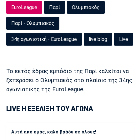
Μουσική
Στήλες
EuroLeague
Παρί
Ολυμπιακός
Πολιτισμός
Τραγούδια
Πρόγραμμα TV
Παρί - Ολυμπιακός
Ιωνικός
Κηφισιά
Πανσερραϊκός
Cine Spot
34η αγωνιστική - EuroLeague
live blog
Live
Running
Media
Μπαρτσελόνα
Ρεάλ
Ατλέτικο
Το εκτός έδρας εμπόδιο της Παρί καλείται να
Μαδρίτης
Μαδρίτης
Παρασκήνιο
ξεπεράσει ο Ολυμπιακός στο πλαίσιο της 34ης
αγωνιστικής της ΕuroLeague.
Μάντσεστερ
Τσέλσι
Άρσεναλ
LIVE H ΕΞΕΛΙΞΗ ΤΟΥ ΑΓΩΝΑ
Γιουνάιτεντ
Αυτά από εμάς, καλό βράδυ σε όλους!