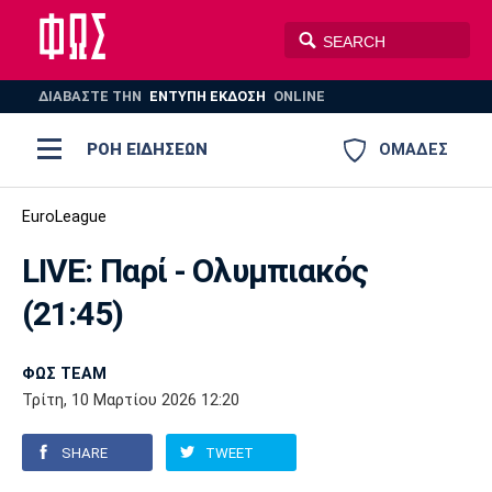
ΔΙΑΒΑΣΤΕ THN
ΕΝΤΥΠΗ ΕΚΔΟΣΗ
ONLINE
ΡΟΗ ΕΙΔΗΣΕΩΝ
ΟΜΑΔΕΣ
Ποδόσφαιρο
EuroLeague
ΠΟΔΟΣΦΑΙΡΟ
ΜΠΑΣΚΕΤ
LIVE: Παρί - Ολυμπιακός
Super League 1
Μπάσκετ
ΒΟΛΕΪ
ΠΟΛΟ
ΣΠΟΡ
(21:45)
Ολυμπιακός
ΑΕΚ
ΠΑΟΚ
Super League 2
Ελλάδα
Ολυμπιακοί Αγώνες
AUTO-MOTO
PLUS
ΦΩΣ TEAM
Γ Εθνική
Εθνική
Βόλεϊ
Τρίτη, 10 Μαρτίου 2026 12:20
Ελλάδα
EuroLeague
Πόλο
Παναθηναϊκός
Ατρόμητος
Πανιώνιος
SHARE
TWEET
Champions League
ΝΒΑ
Τένις