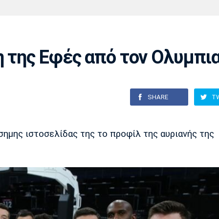
Χάντμπολ
Ηρακλής
Βόλος
Μπορούσια
Παρί Σεν
Ντόρτμουντ
Ζερμέν
η της Εφές από τον Ολυμπι
Πόρτο
Μπενφίκα
SHARE
T
ημης ιστοσελίδας της το προφίλ της αυριανής της