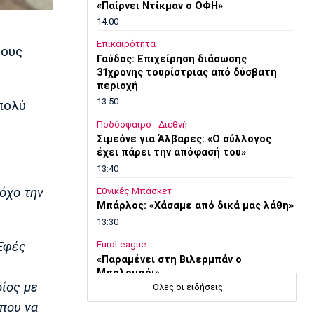
«Παίρνει Ντίκμαν ο ΟΦΗ»
14:00
Επικαιρότητα
τους
Γαύδος: Επιχείρηση διάσωσης
31χρονης τουρίστριας από δύσβατη
περιοχή
13:50
 πολύ
Ποδόσφαιρο - Διεθνή
Σιμεόνε για Άλβαρες: «Ο σύλλογος
έχει πάρει την απόφασή του»
13:40
όχο την
Εθνικές Μπάσκετ
Μπάρλος: «Χάσαμε από δικά μας λάθη»
13:30
Εφές
EuroLeague
«Παραμένει στη Βιλερμπάν ο
Μπολομπόι»
οίος με
Όλες οι ειδήσεις
13:20
 που να
Τένις