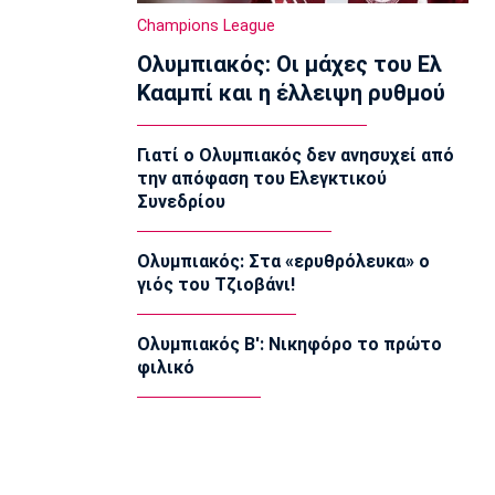
11:40
Champions League
Ποδόσφαιρο - Διεθνή
Ολυμπιακός: Οι μάχες του Ελ
Ο Κούτσιας πέτυχε το πρώτο γκολ
της σεζόν στη φετινή Liga Portugal
Κααμπί και η έλλειψη ρυθμού
11:30
EuroLeague
Γιατί ο Ολυμπιακός δεν ανησυχεί από
Ανανέωσε με τη Βιλερμπάν ο Τζάκσον
την απόφαση του Ελεγκτικού
11:20
Συνεδρίου
Ποδόσφαιρο - Διεθνή
Συνεχίζει στην Εστουντιάντες ο
Ολυμπιακός: Στα «ερυθρόλευκα» ο
Χοακίν Κορέα
γιός του Τζιοβάνι!
11:10
NBA
Ολυμπιακός Β': Νικηφόρο το πρώτο
ΝΒΑ: Έγινε γνωστή η αιτία θανάτου
φιλικό
του Μπράντον Κλαρκ
11:00
Επικαιρότητα
Σέρρες: Πέπλο μυστηρίου για τον
θάνατο του 68χρονου