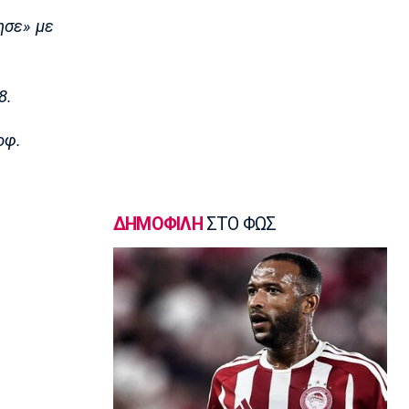
Super League 1
ησε» με
Τέλος από την ΑΕΚ ο Αλέξης Δέδες
12:20
Εθνικές Μπάσκετ
8.
Εθνική Νεανίδων: Με Βουλγαρία για τις
θέσεις 5-6
οφ.
12:10
Super League 2
Ο Θανάσης Στάικος στο «ΦΩΣ»: «Η
κουλτούρα του νησιού ξεχωρίζει»
ΔΗΜΟΦΙΛΗ
ΣΤΟ ΦΩΣ
12:00
Επικαιρότητα
Εγκαταλείπουν μαζικά την Αθήνα οι
αδειούχοι
11:50
EuroLeague
Πήρε τον Μπαλό και τον στέλνει
δανεικό η Βαλένθια