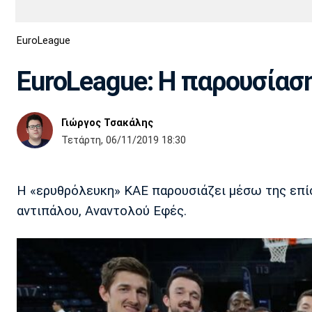
Διεθνή
EuroCup
EuroLeague
Euro
Basket League
Απόλλων
Άρης
ΟΦΗ
Παναχαϊκή
Εθνικές Ομάδες
Α2 Μπάσκετ
Σμύρνης
EuroLeague: Η παρουσίασ
Κύπελλο
FIBA World Cup 2023
Διαιτησία
Γιώργος Τσακάλης
Ποδόσφαιρο Γυναικών
Ιωνικός
Κηφισιά
Πανσερραϊκός
Τετάρτη, 06/11/2019 18:30
Η «ερυθρόλευκη» ΚΑΕ παρουσιάζει μέσω της επίσ
αντιπάλου, Αναντολού Εφές.