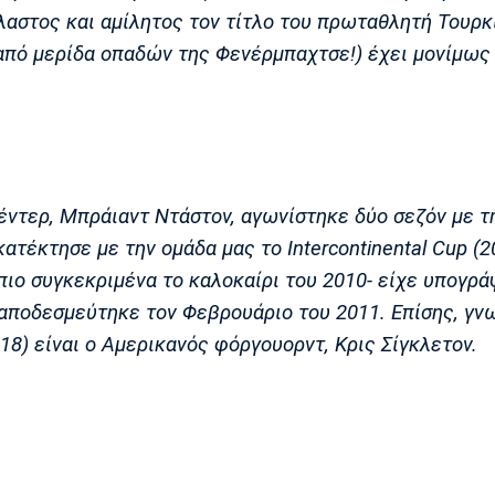
λαστος και αμίλητος τον τίτλο του πρωταθλητή Τουρκ
υ από μερίδα οπαδών της Φενέρμπαχτσε!) έχει μονίμως
έντερ, Μπράιαντ Ντάστον, αγωνίστηκε δύο σεζόν με τ
ατέκτησε με την ομάδα μας το Intercontinental Cup (2
πιο συγκεκριμένα το καλοκαίρι του 2010- είχε υπογρά
 αποδεσμεύτηκε τον Φεβρουάριο του 2011. Επίσης, γν
18) είναι ο Αμερικανός φόργουορντ, Κρις Σίγκλετον.