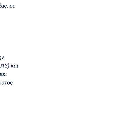
ίας, σε
Αποκλεισμός της Μαρίας Σάκκαρη
από το τουρνουά του Τορόντο
13:10
Εθνικές Μπάσκετ
Ευρωμπάσκετ U16: Ελλάδα-Δανία
απόψε για την πρώτη θέση στον όμιλο
13:00
Σπορ
ην
Mε δύο αθλητές η Ελλάδα στο
013) και
Παγκόσμιο Πρωτάθλημα Ιππασίας
12:50
ψει
ωστός
Super League 1
Ατρόμητος: Πρόβα τζενεράλε με
Λεβαδειακό
12:40
Super League 1
Παρουσίασε την τρίτη φανέλα του ο
ΟΦΗ (pic)
12:30