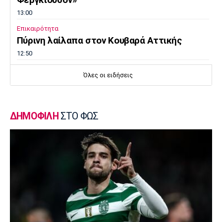
13:00
Επικαιρότητα
Πύρινη λαίλαπα στον Κουβαρά Αττικής
12:50
Europa League
Όλες οι ειδήσεις
Βίτορ Μπρούνο: «Μεγάλη πρόκληση για εμάς
η ρεβάνς με τον ΠΑΟΚ»
12:40
ΔΗΜΟΦΙΛΗ
ΣΤΟ ΦΩΣ
Μπάσκετ Ελλάδα
Στην Καρδίτσα ο Τζόρνταν ΜακΡέι
12:30
Super League 1
Βόλος: Σέντρα στο τουρνουά φιλανθρωπικού
χαρακτήρα
12:20
Ποδόσφαιρο - Διεθνή