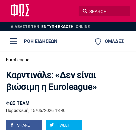
ΔΙΑΒΑΣΤΕ THN
ΕΝΤΥΠΗ ΕΚΔΟΣΗ
ONLINE
ΡΟΗ ΕΙΔΗΣΕΩΝ
ΟΜΑΔΕΣ
Ποδόσφαιρο
EuroLeague
ΠΟΔΟΣΦΑΙΡΟ
ΜΠΑΣΚΕΤ
Καρντινάλε: «Δεν είναι
Super League 1
Μπάσκετ
ΒΟΛΕΪ
ΠΟΛΟ
ΣΠΟΡ
βιώσιμη η Euroleague»
Ολυμπιακός
ΑΕΚ
ΠΑΟΚ
Super League 2
Ελλάδα
Ολυμπιακοί Αγώνες
AUTO-MOTO
PLUS
ΦΩΣ TEAM
Γ Εθνική
Εθνική
Βόλεϊ
Παρασκευή, 15/05/2026 13:40
Ελλάδα
EuroLeague
Πόλο
Παναθηναϊκός
Ατρόμητος
Πανιώνιος
SHARE
TWEET
Champions League
ΝΒΑ
Τένις