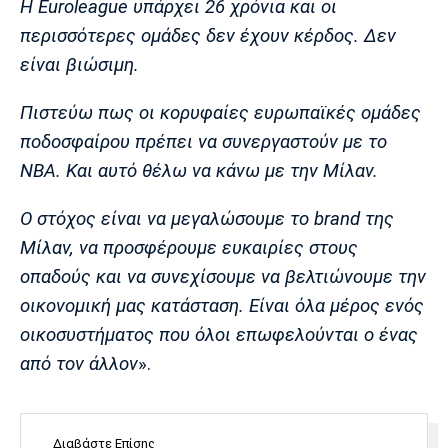
Η Euroleague υπάρχει 26 χρόνια και οι
Λίβερπουλ
Μάντσεστερ
Γιουβέντους
Σίτι
περισσότερες ομάδες δεν έχουν κέρδος. Δεν
είναι βιώσιμη.
Πιστεύω πως οι κορυφαίες ευρωπαϊκές ομάδες
Ίντερ
Μίλαν
Μπάγερν
ποδοσφαίρου πρέπει να συνεργαστούν με το
ΝΒΑ. Και αυτό θέλω να κάνω με την Μίλαν.
Ο στόχος είναι να μεγαλώσουμε το brand της
Μπορούσια
Παρί Σεν
Μαρσέιγ
Μίλαν, να προσφέρουμε ευκαιρίες στους
Ντόρτμουντ
Ζερμέν
οπαδούς και να συνεχίσουμε να βελτιώνουμε την
οικονομική μας κατάσταση. Είναι όλα μέρος ενός
οικοσυστήματος που όλοι επωφελούνται ο ένας
Μονακό
Ερυθρός
Τότεναμ
από τον άλλον
».
Αστέρας
Διαβάστε Επίσης