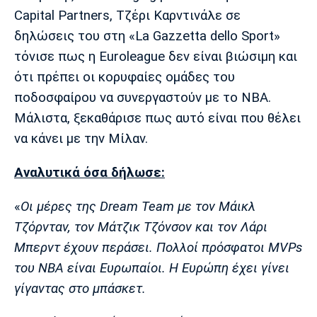
Μουσική
Στήλες
Capital Partners, Τζέρι Καρντινάλε σε
δηλώσεις του στη «La Gazzetta dello Sport»
Πολιτισμός
Τραγούδια
Πρόγραμμα TV
τόνισε πως η Euroleague δεν είναι βιώσιμη και
Ιωνικός
Κηφισιά
Πανσερραϊκός
Cine Spot
ότι πρέπει οι κορυφαίες ομάδες του
ποδοσφαίρου να συνεργαστούν με το ΝΒΑ.
Running
Μάλιστα, ξεκαθάρισε πως αυτό είναι που θέλει
να κάνει με την Μίλαν.
Media
Μπαρτσελόνα
Ρεάλ
Ατλέτικο
Μαδρίτης
Μαδρίτης
Αναλυτικά όσα δήλωσε:
Παρασκήνιο
«
Οι μέρες της Dream Team με τον Μάικλ
Τζόρνταν, τον Μάτζικ Τζόνσον και τον Λάρι
Μάντσεστερ
Τσέλσι
Άρσεναλ
Μπερντ έχουν περάσει. Πολλοί πρόσφατοι MVPs
Γιουνάιτεντ
του ΝΒΑ είναι Ευρωπαίοι. Η Ευρώπη έχει γίνει
γίγαντας στο μπάσκετ.