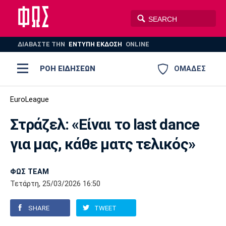
ΔΙΑΒΑΣΤΕ THN
ΕΝΤΥΠΗ ΕΚΔΟΣΗ
ONLINE
ΡΟΗ ΕΙΔΗΣΕΩΝ
ΟΜΑΔΕΣ
Ποδόσφαιρο
EuroLeague
ΠΟΔΟΣΦΑΙΡΟ
ΜΠΑΣΚΕΤ
Στράζελ: «Είναι το last dance
Super League 1
Μπάσκετ
ΒΟΛΕΪ
ΠΟΛΟ
ΣΠΟΡ
για μας, κάθε ματς τελικός»
Ολυμπιακός
ΑΕΚ
ΠΑΟΚ
Super League 2
Ελλάδα
Ολυμπιακοί Αγώνες
AUTO-MOTO
PLUS
ΦΩΣ TEAM
Γ Εθνική
Εθνική
Βόλεϊ
Τετάρτη, 25/03/2026 16:50
Ελλάδα
EuroLeague
Πόλο
Παναθηναϊκός
Ατρόμητος
Πανιώνιος
SHARE
TWEET
Champions League
ΝΒΑ
Τένις