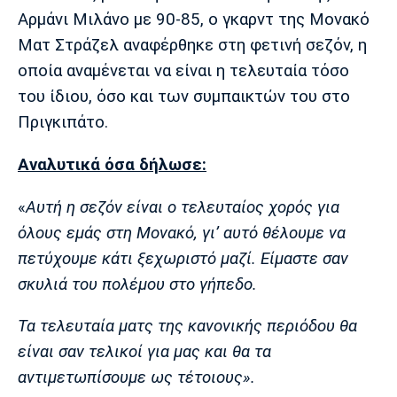
Μουσική
Στήλες
Αρμάνι Μιλάνο με 90-85, ο γκαρντ της Μονακό
Ματ Στράζελ αναφέρθηκε στη φετινή σεζόν, η
Πολιτισμός
Τραγούδια
Πρόγραμμα TV
οποία αναμένεται να είναι η τελευταία τόσο
Ιωνικός
Κηφισιά
Πανσερραϊκός
Cine Spot
του ίδιου, όσο και των συμπαικτών του στο
Πριγκιπάτο.
Running
Αναλυτικά όσα δήλωσε:
Media
Μπαρτσελόνα
Ρεάλ
Ατλέτικο
«
Αυτή η σεζόν είναι ο τελευταίος χορός για
Μαδρίτης
Μαδρίτης
Παρασκήνιο
όλους εμάς στη Μονακό, γι’ αυτό θέλουμε να
πετύχουμε κάτι ξεχωριστό μαζί. Είμαστε σαν
σκυλιά του πολέμου στο γήπεδο.
Μάντσεστερ
Τσέλσι
Άρσεναλ
Γιουνάιτεντ
Τα τελευταία ματς της κανονικής περιόδου θα
είναι σαν τελικοί για μας και θα τα
αντιμετωπίσουμε ως τέτοιους».