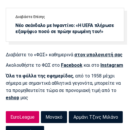
Λίβερπουλ
Μάντσεστερ
Γιουβέντους
Σίτι
Διαβάστε Επίσης
Νέο σκάνδαλο με Ινφαντίνο: «Η UEFA πλήρωσε
εξαψήφιο ποσό σε πρώην ερωμένη του!»
Ίντερ
Μίλαν
Μπάγερν
Διαβάστε το «ΦΩΣ» καθημερινά
στον υπολογιστή σας
Ακολουθήστε το ΦΩΣ στο
Facebook
και στο
Instagram
Μπορούσια
Παρί Σεν
Μαρσέιγ
Ντόρτμουντ
Ζερμέν
Όλα τα φύλλα της εφημερίδας
, από το 1958 μέχρι
σήμερα με σημαντικά αθλητικά γεγονότα, μπορείτε να
τα προμηθευτείτε τώρα σε προνομιακή τιμή από το
eshop
μας
Μονακό
Ερυθρός
Τότεναμ
Αστέρας
EuroLeague
Μονακό
Αρμάνι Τζινς Μιλάνο