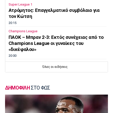
Super League 1
Ατρόμητος: Επαγγελματικό συμβόλαιο για
τον Κώτση
20:15
Champions League
ΠΑΟΚ – Μπραν 2-3: Εκτός συνέχειας από το
Champions League οι γυναίκες του
«δικέφαλου»
20:00
Super League 1
Όλες οι ειδήσεις
Λεβαδειακός: Και επίσημα δικός του ο
Εντιαγέ
19:45
ΔΗΜΟΦΙΛΗ
ΣΤΟ ΦΩΣ
Ποδόσφαιρο - Διεθνή
«Χρυσή» συμφωνία Τραμπζονσπόρ με Σαλάχ
– Έσοδα 12 εκατ. ευρώ σε τρεις ημέρες
19:30