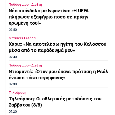
Ποδόσφαιρο - Διεθνή
Νέο σκάνδαλο με Ινφαντίνο: «Η UEFA
πλήρωσε εξαψήφιο ποσό σε πρώην
ερωμένη του!»
07:50
Μπάσκετ Ελλάδα
Χάρις: «Να αποτελέσω ηγέτη του Κολοσσού
μέσα από το παράδειγμά μου»
07:40
Ποδόσφαιρο - Διεθνή
Ντιομαντέ: «Όταν μου έκανε πρόταση η Ρεάλ
ένιωσα τόσο περήφανος»
07:30
Τηλεόραση
Τηλεόραση: Οι αθλητικές μεταδόσεις του
Σαββάτου (8/8)
07:20