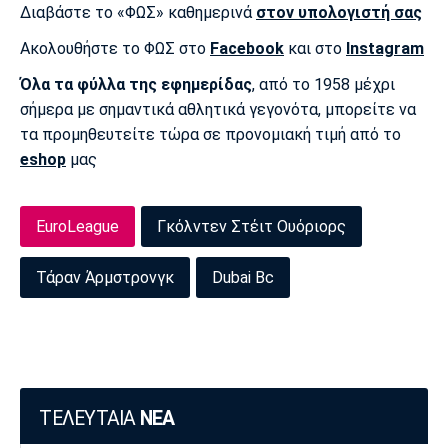
Διαβάστε το «ΦΩΣ» καθημερινά
στον υπολογιστή σας
Πόρτο
Μπενφίκα
Ακολουθήστε το ΦΩΣ στο
Facebook
και στο
Instagram
Όλα τα φύλλα της εφημερίδας
, από το 1958 μέχρι
σήμερα με σημαντικά αθλητικά γεγονότα, μπορείτε να
τα προμηθευτείτε τώρα σε προνομιακή τιμή από το
eshop
μας
EuroLeague
Γκόλντεν Στέιτ Ουόριορς
Τάραν Άρμστρονγκ
Dubai Bc
ΤΕΛΕΥΤΑΙΑ
ΝΕΑ