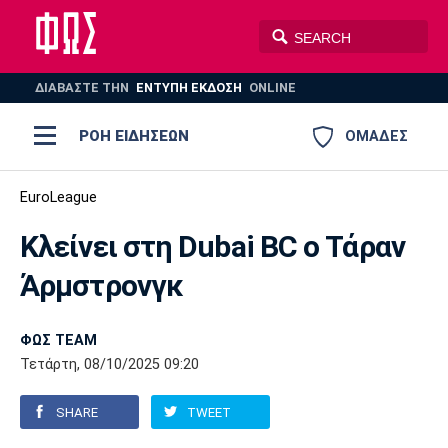
ΔΙΑΒΑΣΤΕ THN
ΕΝΤΥΠΗ ΕΚΔΟΣΗ
ONLINE
ΡΟΗ ΕΙΔΗΣΕΩΝ
ΟΜΑΔΕΣ
Ποδόσφαιρο
EuroLeague
ΠΟΔΟΣΦΑΙΡΟ
ΜΠΑΣΚΕΤ
Κλείνει στη Dubai BC ο Τάραν
Super League 1
Μπάσκετ
ΒΟΛΕΪ
ΠΟΛΟ
ΣΠΟΡ
Άρμστρονγκ
Ολυμπιακός
ΑΕΚ
ΠΑΟΚ
Super League 2
Ελλάδα
Ολυμπιακοί Αγώνες
AUTO-MOTO
PLUS
ΦΩΣ TEAM
Γ Εθνική
Εθνική
Βόλεϊ
Τετάρτη, 08/10/2025 09:20
Ελλάδα
EuroLeague
Πόλο
Παναθηναϊκός
Ατρόμητος
Πανιώνιος
SHARE
TWEET
Champions League
ΝΒΑ
Τένις