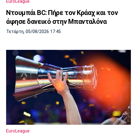
EuroLeague
Λίβερπουλ
Μάντσεστερ
Γιουβέντους
Σίτι
Ντουμπάι BC: Πήρε τον Κράαχ και τον
άφησε δανεικό στην Μπανταλόνα
Τετάρτη, 05/08/2026 17:45
Ίντερ
Μίλαν
Μπάγερν
Μπορούσια
Παρί Σεν
Μαρσέιγ
Ντόρτμουντ
Ζερμέν
Μονακό
Ερυθρός
Τότεναμ
Αστέρας
EuroLeague