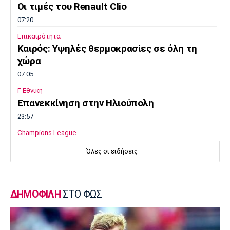
Οι τιμές του Renault Clio
07:20
Επικαιρότητα
Καιρός: Υψηλές θερμοκρασίες σε όλη τη
χώρα
07:05
Γ Εθνική
Επανεκκίνηση στην Ηλιούπολη
23:57
Champions League
Μαφέο, Ροντινέι και το… καμπανάκι για τον
Όλες οι ειδήσεις
Ολυμπιακό
23:45
Super League 1
ΔΗΜΟΦΙΛΗ
ΣΤΟ ΦΩΣ
Βόλος: Ανακοίνωσε χορηγική συμφωνία
23:32
Εθνικές Μπάσκετ