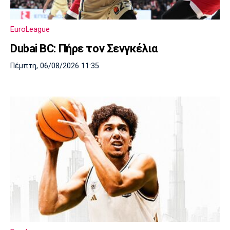
Μουσική
Στήλες
Πολιτισμός
Τραγούδια
Πρόγραμμα TV
EuroLeague
Ιωνικός
Κηφισιά
Πανσερραϊκός
Dubai BC: Πήρε τον Σενγκέλια
Cine Spot
Πέμπτη, 06/08/2026 11:35
Running
Media
Μπαρτσελόνα
Ρεάλ
Ατλέτικο
Μαδρίτης
Μαδρίτης
Παρασκήνιο
Μάντσεστερ
Τσέλσι
Άρσεναλ
Γιουνάιτεντ