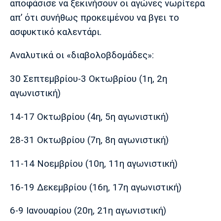
αποφάσισε να ξεκινήσουν οι αγώνες νωρίτερα
Λίβερπουλ
Μάντσεστερ
Γιουβέντους
Σίτι
απ’ ότι συνήθως προκειμένου να βγει το
ασφυκτικό καλεντάρι.
Αναλυτικά οι «διαβολοβδομάδες»:
Ίντερ
Μίλαν
Μπάγερν
30 Σεπτεμβρίου-3 Οκτωβρίου (1η, 2η
αγωνιστική)
14-17 Οκτωβρίου (4η, 5η αγωνιστική)
Μπορούσια
Παρί Σεν
Μαρσέιγ
Ντόρτμουντ
Ζερμέν
28-31 Οκτωβρίου (7η, 8η αγωνιστική)
11-14 Νοεμβρίου (10η, 11η αγωνιστική)
Μονακό
Ερυθρός
Τότεναμ
Αστέρας
16-19 Δεκεμβρίου (16η, 17η αγωνιστική)
6-9 Ιανουαρίου (20η, 21η αγωνιστική)