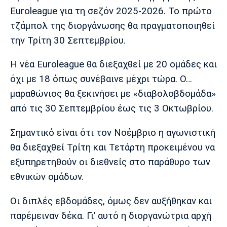
Μουσική
Στήλες
Euroleague για τη σεζόν 2025-2026. Το πρώτο
τζάμπολ της διοργάνωσης θα πραγματοποιηθεί
Πολιτισμός
Τραγούδια
Πρόγραμμα TV
την Τρίτη 30 Σεπτεμβρίου.
Ιωνικός
Κηφισιά
Πανσερραϊκός
Cine Spot
Η νέα Euroleague θα διεξαχθεί με 20 ομάδες και
Running
όχι με 18 όπως συνέβαινε μέχρι τώρα. Ο…
μαραθώνιος θα ξεκινήσει με «διαβολοβδομάδα»
Media
από τις 30 Σεπτεμβρίου έως τις 3 Οκτωβρίου.
Μπαρτσελόνα
Ρεάλ
Ατλέτικο
Μαδρίτης
Μαδρίτης
Παρασκήνιο
Σημαντικό είναι ότι τον Νοέμβριο η αγωνιστική
θα διεξαχθεί Τρίτη και Τετάρτη προκειμένου να
εξυπηρετηθούν οι διεθνείς στο παράθυρο των
Μάντσεστερ
Τσέλσι
Άρσεναλ
εθνικών ομάδων.
Γιουνάιτεντ
Οι διπλές εβδομάδες, όμως δεν αυξήθηκαν και
παρέμειναν δέκα. Γι’ αυτό η διοργανώτρια αρχή