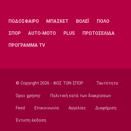
Εθνικές Μπάσκετ
Χωρίς παίκτη από το ΝΒΑ και μόλις δύο από
τη Euroleague η αποστολή της Λιθουανίας
ΠΟΔΟΣΦΑΙΡΟ
ΜΠΑΣΚΕΤ
ΒΟΛΕΪ
ΠΟΛΟ
18:30
Μπάσκετ Ελλάδα
ΣΠΟΡ
AUTO-MOTO
PLUS
ΠΡΩΤΟΣΕΛΙΔΑ
Μοκόκα: «Να χτίσουμε κάτι μεγάλο -
ΠΡΟΓΡΑΜΜΑ TV
Ασύγκριτη η ενέργεια που θα βγάλω»
18:15
Εθνικές Μπάσκετ
Ισπανία - Ελλάδα 96-86: Ήττα στην πρεμιέρα
του Ευrobasket U16
© Copyright 2026 - ΦΩΣ ΤΩΝ ΣΠΟΡ
Ταυτότητα
18:04
Ποδόσφαιρο - Διεθνή
Όροι χρήσης
Πολιτική κατά των διακρίσεων
Η Νορβηγία καλεί τον Ινφαντίνο να
παραιτηθεί
Feed
Επικοινωνία
Αγγελίες
Διαφήμιση
18:00
Έντυπη έκδοση
Super League 1