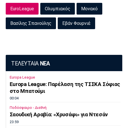
Πόρτο
Μπενφίκα
EuroLeague
Ολυμπιακός
Μονακό
Βασίλης Σπανούλης
Εβάν Φουρνιέ
ΤΕΛΕΥΤΑΙΑ
ΝΕΑ
Europa League
Europa League: Παρέλαση της ΤΣΣΚΑ Σόφιας
στο Μπατούμι
00:04
Ποδόσφαιρο - Διεθνή
Σαουδική Αραβία: «Χρυσάφι» για Ντεσάν
23:59