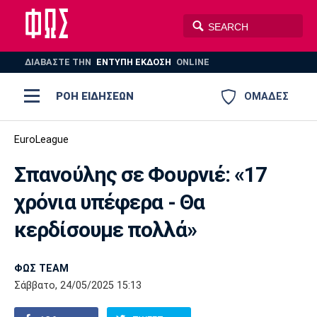
ΔΙΑΒΑΣΤΕ THN
ΕΝΤΥΠΗ ΕΚΔΟΣΗ
ONLINE
ΡΟΗ ΕΙΔΗΣΕΩΝ
ΟΜΑΔΕΣ
Ποδόσφαιρο
EuroLeague
ΠΟΔΟΣΦΑΙΡΟ
ΜΠΑΣΚΕΤ
Σπανούλης σε Φουρνιέ: «17
Super League 1
Μπάσκετ
ΒΟΛΕΪ
ΠΟΛΟ
ΣΠΟΡ
χρόνια υπέφερα - Θα
Ολυμπιακός
ΑΕΚ
ΠΑΟΚ
Super League 2
Ελλάδα
Ολυμπιακοί Αγώνες
κερδίσουμε πολλά»
AUTO-MOTO
PLUS
Γ Εθνική
Εθνική
Βόλεϊ
ΦΩΣ TEAM
Ελλάδα
EuroLeague
Πόλο
Παναθηναϊκός
Ατρόμητος
Πανιώνιος
Σάββατο, 24/05/2025 15:13
Champions League
ΝΒΑ
Τένις