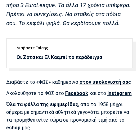
Λίβερπουλ
Μάντσεστερ
Γιουβέντους
πήρα 3 EuroLeague. Τα άλλα 17 χρόνια υπέφερα.
Σίτι
Πρέπει να συνεχίσεις. Να σταθείς στα πόδια
σου. Το κεφάλι ψηλά. Θα κερδίσουμε πολλά.
Ίντερ
Μίλαν
Μπάγερν
Διαβάστε Επίσης
Οι Ζότα και Ελ Κααμπί το παράδειγμα
Μπορούσια
Παρί Σεν
Μαρσέιγ
Ντόρτμουντ
Ζερμέν
Διαβάστε το «ΦΩΣ» καθημερινά
στον υπολογιστή σας
Ακολουθήστε το ΦΩΣ στο
Facebook
και στο
Instagram
Όλα τα φύλλα της εφημερίδας
, από το 1958 μέχρι
Μονακό
Ερυθρός
Τότεναμ
σήμερα με σημαντικά αθλητικά γεγονότα, μπορείτε να
Αστέρας
τα προμηθευτείτε τώρα σε προνομιακή τιμή από το
eshop
μας