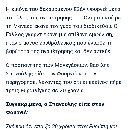
Μουσική
Στήλες
Η εικόνα του δακρυσμένου Εβάν Φουρνιέ μετά
Πολιτισμός
Τραγούδια
Πρόγραμμα TV
το τέλος της αναμέτρησης του Ολυμπιακού με
Ιωνικός
Κηφισιά
Πανσερραϊκός
τη Μονακό έκανε τον γύρο του διαδικτύου. Ο
Cine Spot
Γάλλος γκαρντ έκανε μια απίθανη εμφάνιση,
ήταν ο μόνος ερυθρόλευκος που ένιωθε τη
Running
βαρύτητα της αναμέτρησης και δεν άντεξε.
Media
Ο προπονητής των Μονεγάσκων, Βασίλης
Μπαρτσελόνα
Ρεάλ
Ατλέτικο
Μαδρίτης
Μαδρίτης
Παρασκήνιο
Σπανούλης είδε τον Φουρνιέ και τον
παρηγόρησε, λέγοντάς του ότι κι εκείνος πήρε
τρεις Ευρωλίγκες σε 20 χρόνια.
Μάντσεστερ
Τσέλσι
Άρσεναλ
Γιουνάιτεντ
Συγκεκριμένα, ο Σπανούλης είπε στον
Φουρνιέ
:
Σκέψου ότι έπαιξα 20 χρόνια στην Ευρώπη και