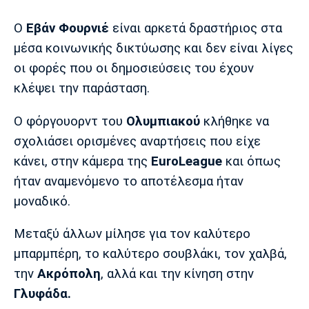
Μουσική
Στήλες
Ο
Εβάν Φουρνιέ
είναι αρκετά δραστήριος στα
Πολιτισμός
Τραγούδια
Πρόγραμμα TV
μέσα κοινωνικής δικτύωσης και δεν είναι λίγες
Ιωνικός
Κηφισιά
Πανσερραϊκός
οι φορές που οι δημοσιεύσεις του έχουν
Cine Spot
κλέψει την παράσταση.
Running
Ο φόργουορντ του
Ολυμπιακού
κλήθηκε να
Media
σχολιάσει ορισμένες αναρτήσεις που είχε
Μπαρτσελόνα
Ρεάλ
Ατλέτικο
κάνει, στην κάμερα της
EuroLeague
και όπως
Μαδρίτης
Μαδρίτης
Παρασκήνιο
ήταν αναμενόμενο το αποτέλεσμα ήταν
μοναδικό.
Μεταξύ άλλων μίλησε για τον καλύτερο
Μάντσεστερ
Τσέλσι
Άρσεναλ
Γιουνάιτεντ
μπαρμπέρη, το καλύτερο σουβλάκι, τον χαλβά,
την
Ακρόπολη
, αλλά και την κίνηση στην
Γλυφάδα.