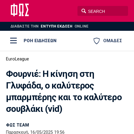
ΔΙΑΒΑΣΤΕ THN
ΕΝΤΥΠΗ ΕΚΔΟΣΗ
ONLINE
ΡΟΗ ΕΙΔΗΣΕΩΝ
ΟΜΑΔΕΣ
Ποδόσφαιρο
EuroLeague
ΠΟΔΟΣΦΑΙΡΟ
ΜΠΑΣΚΕΤ
Φουρνιέ: Η κίνηση στη
Super League 1
Μπάσκετ
ΒΟΛΕΪ
ΠΟΛΟ
ΣΠΟΡ
Γλυφάδα, ο καλύτερος
Ολυμπιακός
ΑΕΚ
ΠΑΟΚ
Super League 2
Ελλάδα
Ολυμπιακοί Αγώνες
μπαρμπέρης και το καλύτερο
AUTO-MOTO
PLUS
Γ Εθνική
Εθνική
Βόλεϊ
σουβλάκι (vid)
Ελλάδα
EuroLeague
Πόλο
Παναθηναϊκός
Ατρόμητος
Πανιώνιος
ΦΩΣ TEAM
Παρασκευή, 16/05/2025 19:56
Champions League
ΝΒΑ
Τένις