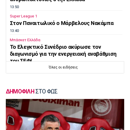
13:50
Super League 1
Στον Παναιτωλικό ο Μάρβελους Νακάμπα
13:40
Μπάσκετ Ελλάδα
Το Ελεγκτικό Συνέδριο ακύρωσε τον
διαγωνισμό για την ενεργειακή αναβάθμιση
του ΣΕΦ!
Όλες οι ειδήσεις
13:27
Ποδόσφαιρο - Διεθνή
Ίντερ: «Δένει» για πάντα τον Ντιμάρκο
ΔΗΜΟΦΙΛΗ
ΣΤΟ ΦΩΣ
13:20
Μπάσκετ
Στη Μπανταλόνα για ένα χρόνο ο Μπούγκι
Έλις
13:10