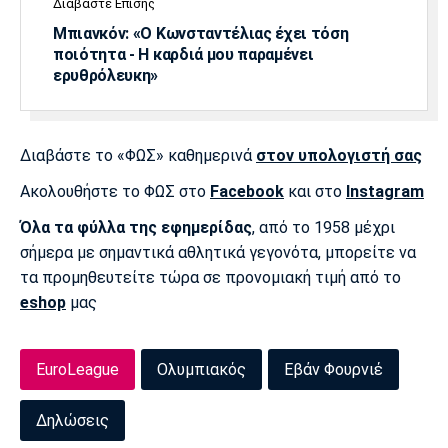
Διαβάστε Επίσης
Πόρτο
Μπενφίκα
Μπιανκόν: «Ο Κωνσταντέλιας έχει τόση
ποιότητα - Η καρδιά μου παραμένει
ερυθρόλευκη»
Διαβάστε το «ΦΩΣ» καθημερινά
στον υπολογιστή σας
Ακολουθήστε το ΦΩΣ στο
Facebook
και στο
Instagram
Όλα τα φύλλα της εφημερίδας
, από το 1958 μέχρι
σήμερα με σημαντικά αθλητικά γεγονότα, μπορείτε να
τα προμηθευτείτε τώρα σε προνομιακή τιμή από το
eshop
μας
EuroLeague
Ολυμπιακός
Εβάν Φουρνιέ
Δηλώσεις