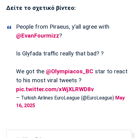
Λίβερπουλ
Μάντσεστερ
Γιουβέντους
Δείτε το σχετικό βίντεο:
Σίτι
People from Piraeus, y’all agree with
@EvanFourmizz
?
Ίντερ
Μίλαν
Μπάγερν
Is Glyfada traffic really that bad? ?
We got the
@Olympiacos_BC
star to react
Μπορούσια
Παρί Σεν
Μαρσέιγ
Ντόρτμουντ
Ζερμέν
to his most viral tweets ?
pic.twitter.com/xWjXLRWD8v
— Turkish Airlines EuroLeague (@EuroLeague)
May
16, 2025
Μονακό
Ερυθρός
Τότεναμ
Αστέρας