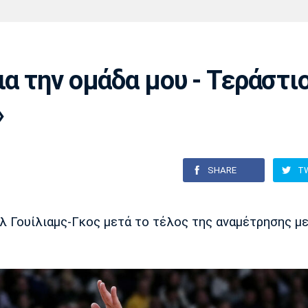
Χάντμπολ
Ηρακλής
Βόλος
Μπορούσια
Παρί Σεν
Ντόρτμουντ
Ζερμέν
ια την ομάδα μου - Τεράστι
»
Πόρτο
Μπενφίκα
SHARE
T
λ Γουίλιαμς-Γκος μετά το τέλος της αναμέτρησης με