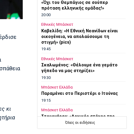
«Όχι του Θεμπάγιος σε σούπερ
πρόταση ελληνικής ομάδας!»
20:00
Εθνικές Μπάσκετ
Καβελίδη: «Η Εθνική Νεανίδων είναι
έρδισε
οικογένεια, να απολαύσουμε τη
στιγμή» (pics)
19:45
Εθνικές Μπάσκετ
ι
Σκαλωμένος: «Θέλουμε ένα γεμάτο
οσπάθεια
γήπεδο να μας στηρίξει»
19:30
Μπάσκετ Ελλάδα
Παραμένει στο Περιστέρι ο Ιτούνας
19:15
ες κι
Μπάσκετ Ελλάδα
Στουρνάρας: «Αρχικός στόχος της
ητήρια
Ασπίδας η είσοδος στα play-offs»
Όλες οι ειδήσεις
19:00