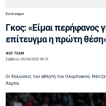
Διεθνή
EuroCup
EuroLeague
Euro
Basket League
Απόλλων
Άρης
ΟΦΗ
Παναχαϊκή
Εθνικές Ομάδες
Α2 Μπάσκετ
Σμύρνης
Γκος: «Είμαι περήφανος γ
Κύπελλο
FIBA World Cup 2023
Διαιτησία
επίτευγμα η πρώτη θέση
Ποδόσφαιρο Γυναικών
Ιωνικός
Κηφισιά
Πανσερραϊκός
ΦΩΣ TEAM
Σάββατο, 05/04/2025 08:10
Οι δηλώσεις του αθλητή του Ολυμπιακού, Νάιτζε
Άλμπα.