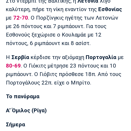
Στο ντέρμπι της Βαλτικής, η
Λετονία
λίγο
Πόρτο
Μπενφίκα
καλύτερη, πήρε τη νίκη εναντίον της
Εσθονίας
με
72-70
. Ο Πορζίνγκις ηγέτης των Λετονών
με 26 πόντους και 7 ριμπάουντ. Για τους
Εσθονούς ξεχώρισε ο Κουλαμάε με 12
πόντους, 6 ριμπάουντ και 8 ασίστ.
Η
Σερβία
κέρδισε την αξιόμαχη
Πορτογαλία
με
80-69
. Ο Γιόκιτς μέτρησε 23 πόντους και 10
ριμπάουντ. Ο Γιόβιτς πρόσθεσε 18π. Από τους
Πορτογάλους 22π. είχε ο Μπρίτο.
Το πανόραμα
Α’ Όμιλος (Ρίγα)
Σήμερα