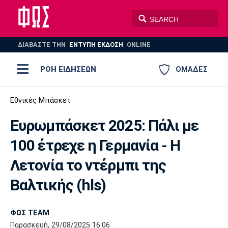
ΔΙΑΒΑΣΤΕ THN
ΕΝΤΥΠΗ ΕΚΔΟΣΗ
ONLINE
ΡΟΗ ΕΙΔΗΣΕΩΝ
ΟΜΑΔΕΣ
Ποδόσφαιρο
Εθνικές Μπάσκετ
ΠΟΔΟΣΦΑΙΡΟ
ΜΠΑΣΚΕΤ
Ευρωμπάσκετ 2025: Πάλι με
Super League 1
Μπάσκετ
ΒΟΛΕΪ
ΠΟΛΟ
ΣΠΟΡ
100 έτρεχε η Γερμανία - Η
Ολυμπιακός
ΑΕΚ
ΠΑΟΚ
Super League 2
Ελλάδα
Ολυμπιακοί Αγώνες
Λετονία το ντέρμπι της
AUTO-MOTO
PLUS
Γ Εθνική
Εθνική
Βόλεϊ
Βαλτικής (hls)
Ελλάδα
EuroLeague
Πόλο
Παναθηναϊκός
Ατρόμητος
Πανιώνιος
ΦΩΣ TEAM
Παρασκευή, 29/08/2025 16:06
Champions League
ΝΒΑ
Τένις