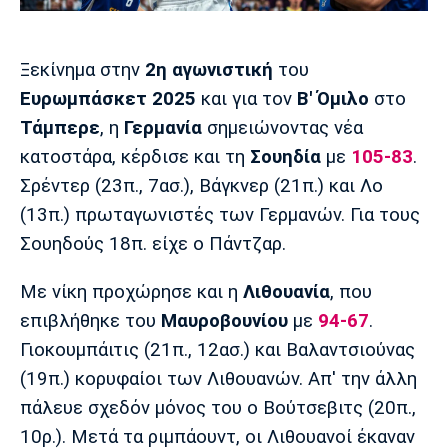
Μουσική
Στήλες
Πολιτισμός
Τραγούδια
Πρόγραμμα TV
Ξεκίνημα στην
2η αγωνιστική
του
Ιωνικός
Κηφισιά
Πανσερραϊκός
Ευρωμπάσκετ 2025
και για τον
Β' Όμιλο
στο
Cine Spot
Τάμπερε
, η
Γερμανία
σημειώνοντας νέα
Running
κατοστάρα, κέρδισε και τη
Σουηδία
με
105-83
.
Σρέντερ (23π., 7ασ.), Βάγκνερ (21π.) και Λο
Media
(13π.) πρωταγωνιστές των Γερμανών. Για τους
Μπαρτσελόνα
Ρεάλ
Ατλέτικο
Μαδρίτης
Μαδρίτης
Σουηδούς 18π. είχε ο Πάντζαρ.
Παρασκήνιο
Με νίκη προχώρησε και η
Λιθουανία
, που
επιβλήθηκε του
Μαυροβουνίου
με
94-67
.
Μάντσεστερ
Τσέλσι
Άρσεναλ
Γιοκουμπάιτις (21π., 12ασ.) και Βαλαντσιούνας
Γιουνάιτεντ
(19π.) κορυφαίοι των Λιθουανών. Απ' την άλλη
πάλευε σχεδόν μόνος του ο Βούτσεβιτς (20π.,
10ρ.). Μετά τα ριμπάουντ, οι Λιθουανοί έκαναν