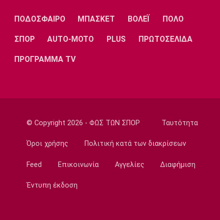
Επικαιρότητα
ΠΟΔΟΣΦΑΙΡΟ
ΜΠΑΣΚΕΤ
ΒΟΛΕΪ
ΠΟΛΟ
Συνελήφθη στη Γερμανία 31χρονος με
Ευρωπαϊκό ένταλμα για τρεις
ΣΠΟΡ
AUTO-MOTO
PLUS
ΠΡΩΤΟΣΕΛΙΔΑ
ανθρωποκτονίες στην Ελλάδα
ΠΡΟΓΡΑΜΜΑ TV
13:50
Super League 1
Στον Παναιτωλικό ο Μάρβελους Νακάμπα
13:40
Μπάσκετ Ελλάδα
© Copyright 2026 - ΦΩΣ ΤΩΝ ΣΠΟΡ
Ταυτότητα
Το Ελεγκτικό Συνέδριο ακύρωσε τον
διαγωνισμό για την ενεργειακή αναβάθμιση
Όροι χρήσης
Πολιτική κατά των διακρίσεων
του ΣΕΦ!
13:27
Feed
Επικοινωνία
Αγγελίες
Διαφήμιση
Ποδόσφαιρο - Διεθνή
Έντυπη έκδοση
Ίντερ: «Δένει» για πάντα τον Ντιμάρκο
13:20
Μπάσκετ