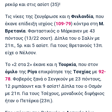
Λίβερπουλ
Μάντσεστερ
Γιουβέντους
ρεκόρ και στις ασίστ (35)!
Σίτι
Τις νίκες της ζευγάρωσε και η
Φινλανδία
, που
έκανε επίδειξη ισχύος (
109-79
) κόντρα στη
Μ.
Βρετανία
. Φανταστικός ο Μάρκανεν με 43
Ίντερ
Μίλαν
Μπάγερν
πόντους (13/22 σουτ). Δίπλα του ο Σαλίν με
21π., 5ρ. και 5 ασίστ. Για τους Βρετανούς 13π.
είχε ο Νέλσον.
Μπορούσια
Παρί Σεν
Μαρσέιγ
Το «2 στα 2» έκανε και η
Τουρκία
, που στον
Ντόρτμουντ
Ζερμέν
όμιλο
της
Ρίγα
επικράτησε της
Τσεχίας
με
92-
78
. Φοβερός ξανά ο Σενγκούν με 23 πόντους,
12 ριμπάουντ και 9 ασίστ! Δίπλα του ο Οσμάν
Μονακό
Ερυθρός
Τότεναμ
με 21π. Για τους Τσέχους, μοναδικός διψήφιος
Αστέρας
ήταν ο Πετέρκα (23π.).