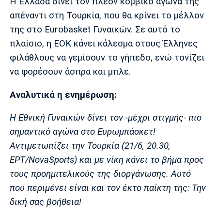
Μουσική
Στήλες
Η Ελλάδα δίνει τον πλέον κομβικό αγώνα της
απέναντι στη Τουρκία, που θα κρίνει το μέλλον
Πολιτισμός
Τραγούδια
Πρόγραμμα TV
της στο Eurobasket Γυναικών. Σε αυτό το
Ιωνικός
Κηφισιά
Πανσερραϊκός
πλαίσιο, η ΕΟΚ κάνει κάλεσμα στους Έλληνες
Cine Spot
φιλάθλους να γεμίσουν το γήπεδο, ενώ τονίζει
να φορέσουν άσπρα και μπλε.
Running
Αναλυτικά η ενημέρωση:
Media
Μπαρτσελόνα
Ρεάλ
Ατλέτικο
Μαδρίτης
Μαδρίτης
Η Εθνική Γυναικών δίνει τον -μέχρι στιγμής- πιο
Παρασκήνιο
σημαντικό αγώνα στο Ευρωμπάσκετ!
Αντιμετωπίζει την Τουρκία (21/6, 20.30,
ΕΡΤ/NovaSports) και με νίκη κάνει το βήμα προς
Μάντσεστερ
Τσέλσι
Άρσεναλ
Γιουνάιτεντ
τους προημιτελικούς της διοργάνωσης. Αυτό
που περιμένει είναι και τον έκτο παίκτη της: Την
δική σας βοήθεια!