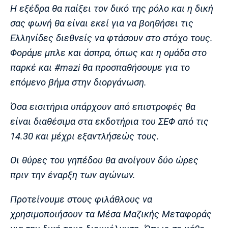
Λίβερπουλ
Μάντσεστερ
Γιουβέντους
Η εξέδρα θα παίξει τον δικό της ρόλο και η δική
Σίτι
σας φωνή θα είναι εκεί για να βοηθήσει τις
Ελληνίδες διεθνείς να φτάσουν στο στόχο τους.
Φοράμε μπλε και άσπρα, όπως και η ομάδα στο
Ίντερ
Μίλαν
Μπάγερν
παρκέ και #mazi θα προσπαθήσουμε για το
επόμενο βήμα στην διοργάνωση.
Όσα εισιτήρια υπάρχουν από επιστροφές θα
είναι διαθέσιμα στα εκδοτήρια του ΣΕΦ από τις
Μπορούσια
Παρί Σεν
Μαρσέιγ
Ντόρτμουντ
Ζερμέν
14.30 και μέχρι εξαντλήσεώς τους.
Οι θύρες του γηπέδου θα ανοίγουν δύο ώρες
πριν την έναρξη των αγώνων.
Μονακό
Ερυθρός
Τότεναμ
Αστέρας
Προτείνουμε στους φιλάθλους να
χρησιμοποιήσουν τα Μέσα Μαζικής Μεταφοράς