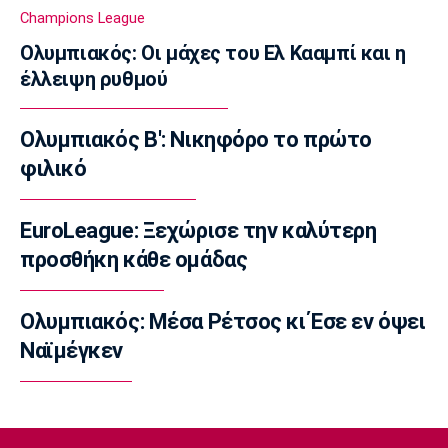
Champions League
18:45
Ολυμπιακός: Οι μάχες του Ελ Κααμπί και η
Ποδόσφαιρο - Διεθνή
έλλειψη ρυθμού
Φιλική ήττα της Χαλ στο ντεμπούτο του
Τζολάκη
18:32
Ολυμπιακός Β': Νικηφόρο το πρώτο
Εθνικές Μπάσκετ
φιλικό
Eurobasket U18: Με ανατροπή η Ελλάδα, 67-
65 τη Βουλγαρία
EuroLeague: Ξεχώρισε την καλύτερη
18:15
προσθήκη κάθε ομάδας
Βόλεϊ
ΕΟΠΕ: Τίμησε τον Κούβελο σε μια ξεχωριστή
βραδιά
Ολυμπιακός: Μέσα Ρέτσος κι Έσε εν όψει
18:00
Ναϊμέγκεν
Ποδόσφαιρο - Εθνικές Ομάδες
Νότια Κορέα: Η ομοσπονδία ζήτησε
συγγνώμη για την καταγγελία