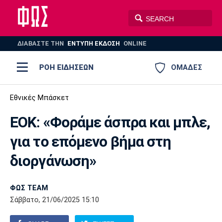
ΔΙΑΒΑΣΤΕ THN
ΕΝΤΥΠΗ ΕΚΔΟΣΗ
ONLINE
ΡΟΗ ΕΙΔΗΣΕΩΝ
ΟΜΑΔΕΣ
Ποδόσφαιρο
Εθνικές Μπάσκετ
ΠΟΔΟΣΦΑΙΡΟ
ΜΠΑΣΚΕΤ
ΕΟΚ: «Φοράμε άσπρα και μπλε,
Super League 1
Μπάσκετ
ΒΟΛΕΪ
ΠΟΛΟ
ΣΠΟΡ
για το επόμενο βήμα στη
Ολυμπιακός
ΑΕΚ
ΠΑΟΚ
Super League 2
Ελλάδα
Ολυμπιακοί Αγώνες
διοργάνωση»
AUTO-MOTO
PLUS
Γ Εθνική
Εθνική
Βόλεϊ
ΦΩΣ TEAM
Ελλάδα
EuroLeague
Πόλο
Παναθηναϊκός
Ατρόμητος
Πανιώνιος
Σάββατο, 21/06/2025 15:10
Champions League
ΝΒΑ
Τένις