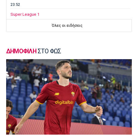
23:52
Super League 1
Επιστρέφει αύριο στη Θεσσαλονίκη ο
Όλες οι ειδήσεις
Ηρακλής
23:50
Μπάσκετ Ελλάδα
ΔΗΜΟΦΙΛΗ
ΣΤΟ ΦΩΣ
Επίσημα στον Άρη ο Άνταμ Μοκόκα
23:35
Europa League
Μπρούνο: «Δουλέψαμε καλά στην άμυνα»
23:32
Ποδόσφαιρο - Διεθνή
Κακή εβδομάδα για τη βαθμολογία της UEFA
23:23
Γ Εθνική
Αστέρας Βάρης: Νέες προσθήκες στο
ρόστερ