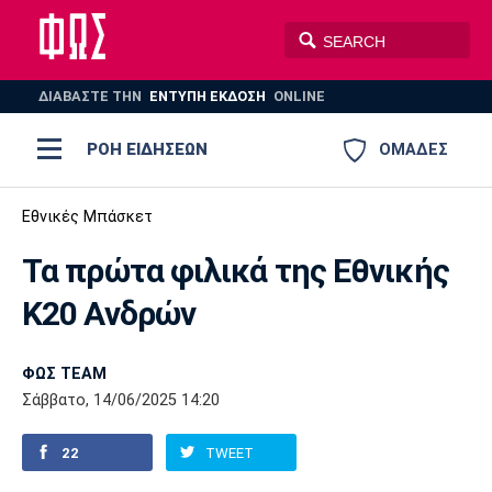
ΔΙΑΒΑΣΤΕ THN
ΕΝΤΥΠΗ ΕΚΔΟΣΗ
ONLINE
ΡΟΗ ΕΙΔΗΣΕΩΝ
ΟΜΑΔΕΣ
Ποδόσφαιρο
Εθνικές Μπάσκετ
ΠΟΔΟΣΦΑΙΡΟ
ΜΠΑΣΚΕΤ
Τα πρώτα φιλικά της Εθνικής
Super League 1
Μπάσκετ
ΒΟΛΕΪ
ΠΟΛΟ
ΣΠΟΡ
Κ20 Ανδρών
Ολυμπιακός
ΑΕΚ
ΠΑΟΚ
Super League 2
Ελλάδα
Ολυμπιακοί Αγώνες
AUTO-MOTO
PLUS
ΦΩΣ TEAM
Γ Εθνική
Εθνική
Βόλεϊ
Σάββατο, 14/06/2025 14:20
Ελλάδα
EuroLeague
Πόλο
Παναθηναϊκός
Ατρόμητος
Πανιώνιος
22
TWEET
Champions League
ΝΒΑ
Τένις