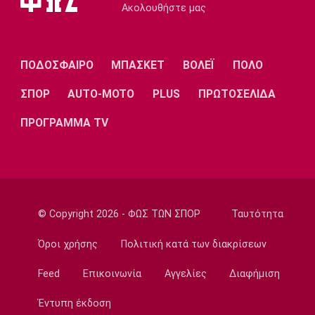
Ποδόσφαιρο - Διεθνή
Ακολουθήστε μας
Ρεάλ Μαδρίτης: Ανανέωσε τον Βινίσιους ως
το 2032!
22:35
ΠΟΔΟΣΦΑΙΡΟ
ΜΠΑΣΚΕΤ
ΒΟΛΕΪ
ΠΟΛΟ
Ποδόσφαιρο - Διεθνή
ΣΠΟΡ
AUTO-MOTO
PLUS
ΠΡΩΤΟΣΕΛΙΔΑ
Επίσημα στη Ρεάλ Μαδρίτης ο Ντιομαντέ
22:20
ΠΡΟΓΡΑΜΜΑ TV
Super League 1
Ατρόμητος: Ήττα (2-1) από την ΑΕ Λεμεσού
στο τελευταίο φιλικό
22:05
© Copyright 2026 - ΦΩΣ ΤΩΝ ΣΠΟΡ
Ταυτότητα
Κολύμβηση
Κούβελος σε αδελφές Αλεξανδρή: «Μας
Όροι χρήσης
Πολιτική κατά των διακρίσεων
κάνατε υπερήφανους και ευτυχισμένους»
21:50
Feed
Επικοινωνία
Αγγελίες
Διαφήμιση
Super League 2
Έντυπη έκδοση
Ο Ζορζίνιο στον Πανσερραϊκό