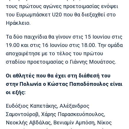
Μουσική
Στήλες
τους πρώτους αγώνες προετοιμασίας ενόψει
του Ευρωμπάσκετ U20 που θα διεξαχθεί στο
Πολιτισμός
Τραγούδια
Πρόγραμμα TV
Ηράκλειο.
Ιωνικός
Κηφισιά
Πανσερραϊκός
Cine Spot
Τα δύο παιχνίδια θα γίνουν στις 15 Ιουνίου στις
Running
19.00 και στις 16 Ιουνίου στις 18.00. Την ομάδα
αποχαιρέτησε με το τέλος του πρώτου
Media
σταδίου προετοιμασίας ο Γιάννης Μουάτσος.
Μπαρτσελόνα
Ρεάλ
Ατλέτικο
Μαδρίτης
Μαδρίτης
Παρασκήνιο
Οι αθλητές που θα έχει στη διάθεσή του
στην Πολωνία ο Κώστας Παπαδόπουλος είναι
οι εξής:
Μάντσεστερ
Τσέλσι
Άρσεναλ
Γιουνάιτεντ
Ευδόξιος Καπετάκης, Αλέξανδρος
Σαμοντούροβ, Χάρης Παρασκευόπουλος,
Νεοκλής Αβδάλας, Βενιαμίν Αμπόση, Νίκος