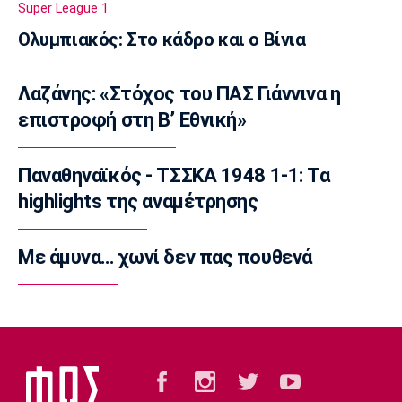
Super League 1
23:20
Ολυμπιακός: Στο κάδρο και ο Βίνια
Conference League
Conference League: Τρομερό διπλό η Τρόμσο
Λαζάνης: «Στόχος του ΠΑΣ Γιάννινα η
στο Κλουζ
επιστροφή στη Β’ Εθνική»
23:16
Γ Εθνική
«Πακέτο» στον Απόλλωνα Σμύρνης
Παναθηναϊκός - ΤΣΣΚΑ 1948 1-1: Τα
23:05
highlights της αναμέτρησης
Super League 1
Λεβαδειακός - Παναιτωλικός 1-0: Φιλική νίκη
Με άμυνα… χωνί δεν πας πουθενά
οι Βοιωτοί επί των «καναρινιών»
22:50
Europa League
ΠΑΟΚ-Άντερλεχτ 0-1: Πλήρωσε ακριβά ένα
λάθος (hls)
22:44