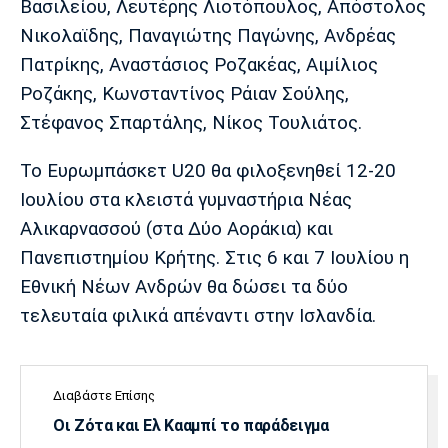
Βασιλείου, Λευτέρης Λιοτόπουλος, Απόστολος
Λίβερπουλ
Μάντσεστερ
Γιουβέντους
Σίτι
Νικολαϊδης, Παναγιώτης Παγώνης, Ανδρέας
Πατρίκης, Αναστάσιος Ροζακέας, Αιμίλιος
Ροζάκης, Κωνσταντίνος Ράιαν Σούλης,
Στέφανος Σπαρτάλης, Νίκος Τουλιάτος.
Ίντερ
Μίλαν
Μπάγερν
Το Ευρωμπάσκετ U20 θα φιλοξενηθεί 12-20
Ιουλίου στα κλειστά γυμναστήρια Νέας
Αλικαρνασσού (στα Δύο Αοράκια) και
Μπορούσια
Παρί Σεν
Μαρσέιγ
Πανεπιστημίου Κρήτης. Στις 6 και 7 Ιουλίου η
Ντόρτμουντ
Ζερμέν
Εθνική Νέων Ανδρών θα δώσει τα δύο
τελευταία φιλικά απέναντι στην Ισλανδία.
Μονακό
Ερυθρός
Τότεναμ
Αστέρας
Διαβάστε Επίσης
Οι Ζότα και Ελ Κααμπί το παράδειγμα