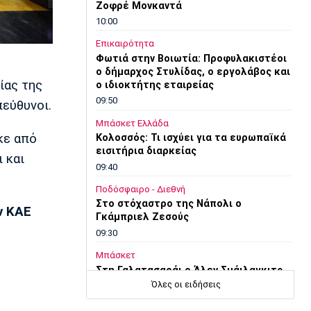
Ζοφρέ Μονκαντά
10:00
Επικαιρότητα
Φωτιά στην Βοιωτία: Προφυλακιστέοι
ο δήμαρχος Στυλίδας, ο εργολάβος και
ίας της
ο ιδιοκτήτης εταιρείας
09:50
πεύθυνοι.
Μπάσκετ Ελλάδα
κε από
Κολοσσός: Τι ισχύει για τα ευρωπαϊκά
εισιτήρια διαρκείας
 και
09:40
Ποδόσφαιρο - Διεθνή
Στο στόχαστρο της Νάπολι ο
ν ΚΑΕ
Γκάμπριελ Ζεσούς
09:30
Μπάσκετ
Στη Γαλατασαράι ο Άλεν Σμάιλαγκιτς
Όλες οι ειδήσεις
09:20
Europa League