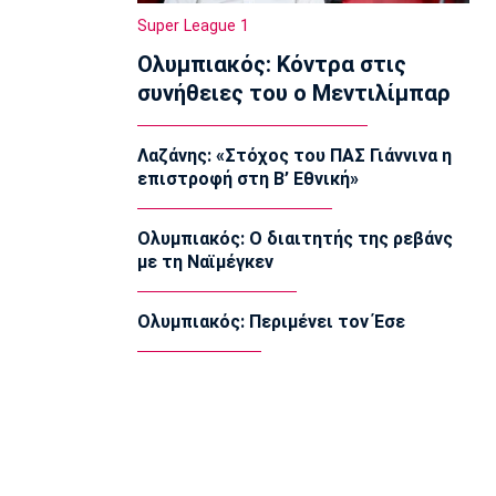
Μπουράς»
Super League 1
07:40
Ολυμπιακός: Κόντρα στις
Europa League
συνήθειες του ο Μεντιλίμπαρ
Μπιανκόν: «Ο Κωνσταντέλιας έχει
τόση ποιότητα - Η καρδιά μου
παραμένει ερυθρόλευκη»
Λαζάνης: «Στόχος του ΠΑΣ Γιάννινα η
07:30
επιστροφή στη Β’ Εθνική»
Τηλεόραση
Τηλεόραση: Οι αθλητικές μεταδόσεις
Ολυμπιακός: Ο διαιτητής της ρεβάνς
της Παρασκευής (7/8)
με τη Ναϊμέγκεν
07:20
Επικαιρότητα
Ολυμπιακός: Περιμένει τον Έσε
Καιρός: Αίθριος με αραιές νεφώσεις
07:10
Επικαιρότητα
Εορτολόγιο: Ποιοι γιορτάζουν σήμερα
Παρασκευή 7 Αυγούστου
07:00