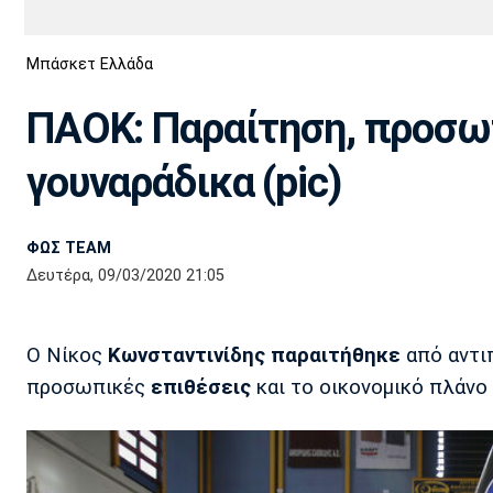
Διεθνή
EuroCup
Μπάσκετ Ελλάδα
Euro
Basket League
Απόλλων
Άρης
ΟΦΗ
Παναχαϊκή
Εθνικές Ομάδες
Α2 Μπάσκετ
Σμύρνης
ΠΑΟΚ: Παραίτηση, προσω
Κύπελλο
FIBA World Cup 2023
Διαιτησία
γουναράδικα (pic)
Ποδόσφαιρο Γυναικών
Ιωνικός
Κηφισιά
Πανσερραϊκός
ΦΩΣ TEAM
Δευτέρα, 09/03/2020 21:05
Ο Νίκος
Κωνσταντινίδης
παραιτήθηκε
από αντι
προσωπικές
επιθέσεις
και το οικονομικό πλάνο