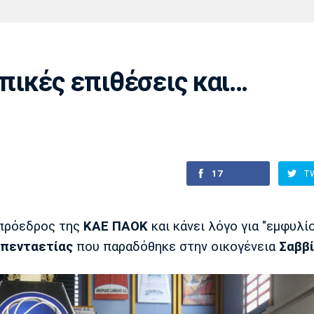
Χάντμπολ
Ηρακλής
Βόλος
Μπορούσια
Παρί Σεν
Ντόρτμουντ
Ζερμέν
πικές επιθέσεις και…
Πόρτο
Μπενφίκα
17
T
πρόεδρος της
ΚΑΕ ΠΑΟΚ
και κάνει λόγο για "εμφυλίο
πενταετίας
που παραδόθηκε στην οικογένεια
Σαββ