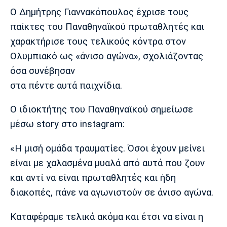
Μουσική
Στήλες
Ο Δημήτρης Γιαννακόπουλος έχρισε τους
Πολιτισμός
Τραγούδια
Πρόγραμμα TV
παίκτες του Παναθηναϊκού πρωταθλητές και
χαρακτήρισε τους τελικούς κόντρα στον
Ιωνικός
Κηφισιά
Πανσερραϊκός
Cine Spot
Ολυμπιακό ως «άνισο αγώνα», σχολιάζοντας
όσα συνέβησαν
Running
στα πέντε αυτά παιχνίδια.
Media
Ο ιδιοκτήτης του Παναθηναϊκού σημείωσε
Μπαρτσελόνα
Ρεάλ
Ατλέτικο
Μαδρίτης
Μαδρίτης
μέσω story στο instagram:
Παρασκήνιο
«Η μισή ομάδα τραυματίες. Όσοι έχουν μείνει
είναι με χαλασμένα μυαλά από αυτά που ζουν
Μάντσεστερ
Τσέλσι
Άρσεναλ
και αντί να είναι πρωταθλητές και ήδη
Γιουνάιτεντ
διακοπές, πάνε να αγωνιστούν σε άνισο αγώνα.
Καταφέραμε τελικά ακόμα και έτσι να είναι η