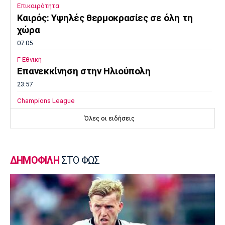
Επικαιρότητα
Καιρός: Υψηλές θερμοκρασίες σε όλη τη
χώρα
07:05
Γ Εθνική
Επανεκκίνηση στην Ηλιούπολη
23:57
Champions League
Μαφέο, Ροντινέι και το… καμπανάκι για τον
Όλες οι ειδήσεις
Ολυμπιακό
23:45
Super League 1
ΔΗΜΟΦΙΛΗ
ΣΤΟ ΦΩΣ
Βόλος: Ανακοίνωσε χορηγική συμφωνία
23:32
Εθνικές Μπάσκετ
Προδρομίδη: «Ήταν θέμα εγωισμού»
23:20