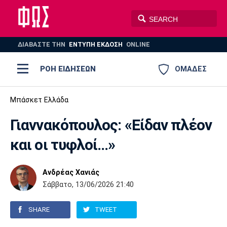
ΔΙΑΒΑΣΤΕ THN
ΕΝΤΥΠΗ ΕΚΔΟΣΗ
ONLINE
ΡΟΗ ΕΙΔΗΣΕΩΝ
ΟΜΑΔΕΣ
Ποδόσφαιρο
Μπάσκετ Ελλάδα
ΠΟΔΟΣΦΑΙΡΟ
ΜΠΑΣΚΕΤ
Γιαννακόπουλος: «Είδαν πλέον
Super League 1
Μπάσκετ
ΒΟΛΕΪ
ΠΟΛΟ
ΣΠΟΡ
και οι τυφλοί…»
Ολυμπιακός
ΑΕΚ
ΠΑΟΚ
Super League 2
Ελλάδα
Ολυμπιακοί Αγώνες
AUTO-MOTO
PLUS
Ανδρέας Χανιάς
Γ Εθνική
Εθνική
Βόλεϊ
Σάββατο, 13/06/2026 21:40
Ελλάδα
EuroLeague
Πόλο
Παναθηναϊκός
Ατρόμητος
Πανιώνιος
SHARE
TWEET
Champions League
ΝΒΑ
Τένις