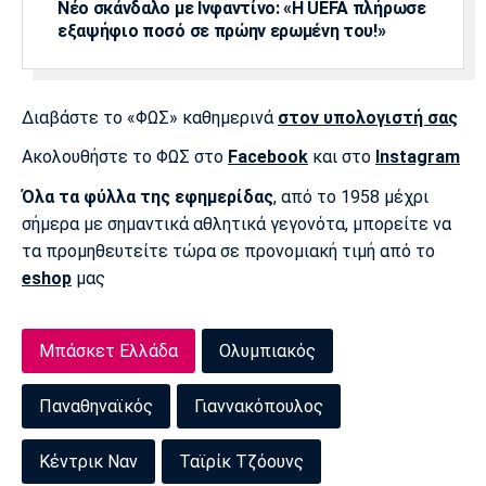
Νέο σκάνδαλο με Ινφαντίνο: «Η UEFA πλήρωσε
Πόρτο
Μπενφίκα
εξαψήφιο ποσό σε πρώην ερωμένη του!»
Διαβάστε το «ΦΩΣ» καθημερινά
στον υπολογιστή σας
Ακολουθήστε το ΦΩΣ στο
Facebook
και στο
Instagram
Όλα τα φύλλα της εφημερίδας
, από το 1958 μέχρι
σήμερα με σημαντικά αθλητικά γεγονότα, μπορείτε να
τα προμηθευτείτε τώρα σε προνομιακή τιμή από το
eshop
μας
Μπάσκετ Ελλάδα
Ολυμπιακός
Παναθηναϊκός
Γιαννακόπουλος
Κέντρικ Ναν
Ταϊρίκ Τζόουνς