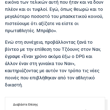
εικόνα των τελικών αυτή που ήταν και να δουν
Λίβερπουλ
Μάντσεστερ
Γιουβέντους
Σίτι
πλέον και οι τυφλοί. Εγώ, όπως θεωρώ και το
μεγαλύτερο ποσοστό του μπασκετικού κοινού,
πιστεύουμε ότι αξίζατε να είστε οι
πρωταθλητές. Μπράβο».
Ίντερ
Μίλαν
Μπάγερν
Ενώ στη συνέχεια, προβάλλοντας ξανά το
βίντεο με την επίθεση του Τζόουνς στον Ναν,
έγραψε «Έναν χρόνo ακόμα έξω ο DPG και
Μπορούσια
Παρί Σεν
Μαρσέιγ
άλλον έναν στη γυναίκα του Nαν»,
Ντόρτμουντ
Ζερμέν
καυτηριάζοντας με αυτόν τον τρόπο τις νέες
ποινές που επιβλήθηκαν από τον αθλητικό
δικαστή.
Μονακό
Ερυθρός
Τότεναμ
Αστέρας
Διαβάστε Επίσης