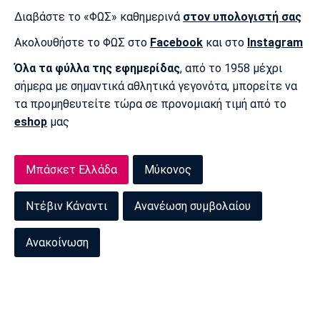
Διαβάστε το «ΦΩΣ» καθημερινά
στον υπολογιστή σας
Ακολουθήστε το ΦΩΣ στο
Facebook
και στο
Instagram
Όλα τα φύλλα της εφημερίδας
, από το 1958 μέχρι
σήμερα με σημαντικά αθλητικά γεγονότα, μπορείτε να
τα προμηθευτείτε τώρα σε προνομιακή τιμή από το
eshop
μας
Μπάσκετ Ελλάδα
Μύκονος
Ντέβιν Κάναντι
Ανανέωση συμβολαίου
Ανακοίνωση