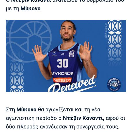
Ο
Ντέβιν Κάναντι
ανανέωσε το συμβόλαιό του
με τη
Μύκονο
.
Europa League
Α Γυναικών
Σπορ
Αστέρας
ΠΑΣ Γιάννινα
Λεβαδειακός
Τρίπολης
Conference League
Champions League
Στίβος
Auto-Moto
Διεθνή
Κύπελλο
Γυμναστική
Αυτοκίνητο
Tech
Παναιτωλικός
Λαμία
ΑΕΛ
Euro
EuroCup
Κολύμβηση
Formula 1
Gaming
Plus
Εθνικές Ομάδες
Basket League
Χάντμπολ
Μοτοσυκλέτα
Gadgets
Θέατρο
Blogs
Κύπελλο
Α2 Μπάσκετ
Smartphones
Σινεμά
Η Εφημερίδα
Απόλλων
Άρης
ΟΦΗ
Σμύρνης
Διαιτησία
FIBA World Cup 2023
Ευ ζην
Πρωτοσέλιδα
Στη
Μύκονο
θα αγωνίζεται και τη νέα
Ποδόσφαιρο Γυναικών
Βιβλίο
Έντυπη έκδοση
αγωνιστική περίοδο ο
Ντέβιν Κάναντι,
αφού οι
Παναχαϊκή
Ηρακλής
Βόλος
δύο πλευρές ανανέωσαν τη συνεργασία τους.