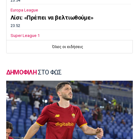
23:54
Europa League
Λίσι: «Πρέπει να βελτιωθούμε»
23:52
Super League 1
Επιστρέφει αύριο στη Θεσσαλονίκη ο
Όλες οι ειδήσεις
Ηρακλής
23:50
Μπάσκετ Ελλάδα
ΔΗΜΟΦΙΛΗ
ΣΤΟ ΦΩΣ
Επίσημα στον Άρη ο Άνταμ Μοκόκα
23:35
Europa League
Μπρούνο: «Δουλέψαμε καλά στην άμυνα»
23:32
Ποδόσφαιρο - Διεθνή
Κακή εβδομάδα για τη βαθμολογία της UEFA
23:23