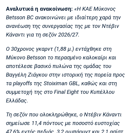
Μουσική
Στήλες
Αναλυτικά η ανακοίνωση:
«Η ΚΑΕ Μύκονος
Πολιτισμός
Τραγούδια
Πρόγραμμα TV
Betsson BC ανακοινώνει με ιδιαίτερη χαρά την
Ιωνικός
Κηφισιά
Πανσερραϊκός
ανανέωση της συνεργασίας της με τον Ντέβιν
Cine Spot
Κάναντι για τη σεζόν 2026/27.
Running
Ο 30χρονος γκαρντ (1,88 μ.) εντάχθηκε στη
Μύκονο Betsson το περασμένο καλοκαίρι και
Media
αποτέλεσε βασικό πυλώνα της ομάδας του
Μπαρτσελόνα
Ρεάλ
Ατλέτικο
Μαδρίτης
Μαδρίτης
Παρασκήνιο
Βαγγέλη Ζιάγκου στην ιστορική της πορεία προς
τα playoffs της Stoiximan GBL, καθώς και στη
συμμετοχή της στο Final Eight του Κυπέλλου
Ελλάδας.
Μάντσεστερ
Τσέλσι
Άρσεναλ
Γιουνάιτεντ
Τη σεζόν που ολοκληρώθηκε, ο Ντέβιν Κάναντι
σημείωσε 11,4 πόντους με ποσοστό ευστοχίας
47,6% εντός πεδιάς, 3,2 ριμπάουντ και 2,1 ασίστ