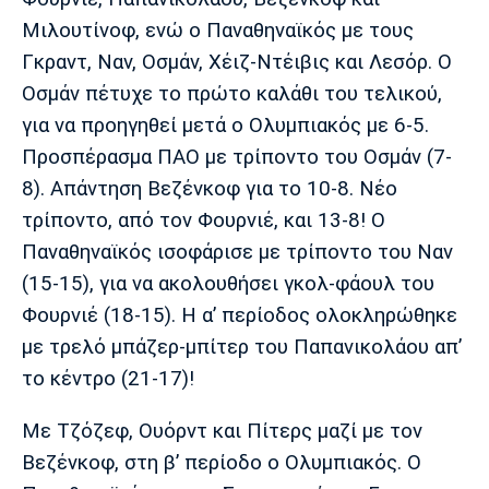
Λίβερπουλ
Μάντσεστερ
Γιουβέντους
Σίτι
Μιλουτίνοφ, ενώ ο Παναθηναϊκός με τους
Γκραντ, Ναν, Οσμάν, Χέιζ-Ντέιβις και Λεσόρ. Ο
Οσμάν πέτυχε το πρώτο καλάθι του τελικού,
για να προηγηθεί μετά ο Ολυμπιακός με 6-5.
Ίντερ
Μίλαν
Μπάγερν
Προσπέρασμα ΠΑΟ με τρίποντο του Οσμάν (7-
8). Απάντηση Βεζένκοφ για το 10-8. Νέο
τρίποντο, από τον Φουρνιέ, και 13-8! Ο
Παναθηναϊκός ισοφάρισε με τρίποντο του Ναν
Μπορούσια
Παρί Σεν
Μαρσέιγ
(15-15), για να ακολουθήσει γκολ-φάουλ του
Ντόρτμουντ
Ζερμέν
Φουρνιέ (18-15). Η α’ περίοδος ολοκληρώθηκε
με τρελό μπάζερ-μπίτερ του Παπανικολάου απ’
το κέντρο (21-17)!
Μονακό
Ερυθρός
Τότεναμ
Αστέρας
Με Τζόζεφ, Ουόρντ και Πίτερς μαζί με τον
Βεζένκοφ, στη β’ περίοδο ο Ολυμπιακός. Ο