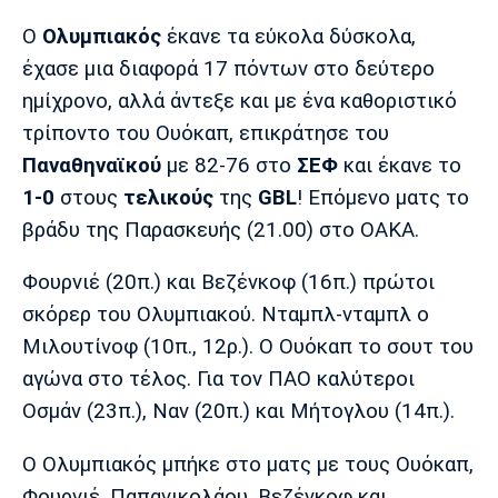
Μουσική
Στήλες
Ο
Ολυμπιακός
έκανε τα εύκολα δύσκολα,
Πολιτισμός
Τραγούδια
Πρόγραμμα TV
έχασε μια διαφορά 17 πόντων στο δεύτερο
Ιωνικός
Κηφισιά
Πανσερραϊκός
ημίχρονο, αλλά άντεξε και με ένα καθοριστικό
Cine Spot
τρίποντο του Ουόκαπ, επικράτησε του
Παναθηναϊκού
με 82-76 στο
ΣΕΦ
και έκανε το
Running
1-0
στους
τελικούς
της
GBL
! Επόμενο ματς το
Media
βράδυ της Παρασκευής (21.00) στο ΟΑΚΑ.
Μπαρτσελόνα
Ρεάλ
Ατλέτικο
Μαδρίτης
Μαδρίτης
Παρασκήνιο
Φουρνιέ (20π.) και Βεζένκοφ (16π.) πρώτοι
σκόρερ του Ολυμπιακού. Νταμπλ-νταμπλ ο
Μιλουτίνοφ (10π., 12ρ.). Ο Ουόκαπ το σουτ του
αγώνα στο τέλος. Για τον ΠΑΟ καλύτεροι
Μάντσεστερ
Τσέλσι
Άρσεναλ
Γιουνάιτεντ
Οσμάν (23π.), Ναν (20π.) και Μήτογλου (14π.).
Ο Ολυμπιακός μπήκε στο ματς με τους Ουόκαπ,
Φουρνιέ, Παπανικολάου, Βεζένκοφ και