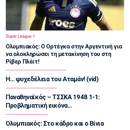
16:05
Super League 1
Λεβαδειακός: Ενισχύθηκε με τον Μπαούζα
15:50
Super League 1
Κολύμβηση
Ολυμπιακός: Ο Ορτέγκα στην Αργεντινή για
Ολυμπιακός: Ανακοίνωσε τον Καράμπελα
να ολοκληρώσει τη μετακίνηση του στη
15:35
Ρίβερ Πλέιτ!
Μπάσκετ Ελλάδα
Μύκονος: Αποχαιρέτησε επτά παίκτες
Η… ψυχεδέλεια του Αταμάν! (vid)
15:20
Εθνικές Μπάσκετ
Eurobasket U18: Με Λιθουανία η Εθνική
Παναθηναϊκός – ΤΣΣΚΑ 1948 1-1:
Νεανίδων
Προβληματική εικόνα…
15:05
EuroLeague
Ολυμπιακός: Στο κάδρο και ο Βίνια
Ο Μπο στη Μπασκόνια