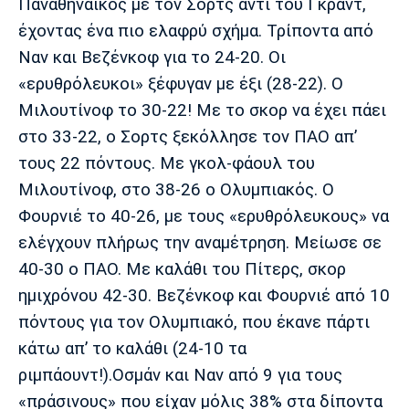
Παναθηναϊκός με τον Σορτς αντί του Γκραντ,
Πόρτο
Μπενφίκα
έχοντας ένα πιο ελαφρύ σχήμα. Τρίποντα από
Ναν και Βεζένκοφ για το 24-20. Οι
«ερυθρόλευκοι» ξέφυγαν με έξι (28-22). Ο
Μιλουτίνοφ το 30-22! Με το σκορ να έχει πάει
στο 33-22, ο Σορτς ξεκόλλησε τον ΠΑΟ απ’
τους 22 πόντους. Με γκολ-φάουλ του
Μιλουτίνοφ, στο 38-26 ο Ολυμπιακός. Ο
Φουρνιέ το 40-26, με τους «ερυθρόλευκους» να
ελέγχουν πλήρως την αναμέτρηση. Μείωσε σε
40-30 ο ΠΑΟ. Με καλάθι του Πίτερς, σκορ
ημιχρόνου 42-30. Βεζένκοφ και Φουρνιέ από 10
πόντους για τον Ολυμπιακό, που έκανε πάρτι
κάτω απ’ το καλάθι (24-10 τα
ριμπάουντ!).Οσμάν και Ναν από 9 για τους
«πράσινους» που είχαν μόλις 38% στα δίποντα