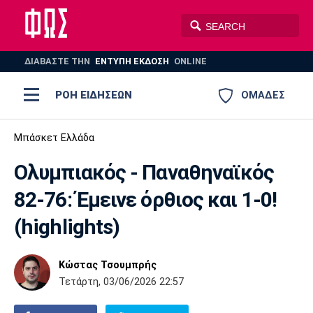
ΔΙΑΒΑΣΤΕ THN
ΕΝΤΥΠΗ ΕΚΔΟΣΗ
ONLINE
ΡΟΗ ΕΙΔΗΣΕΩΝ
ΟΜΑΔΕΣ
Ποδόσφαιρο
Μπάσκετ Ελλάδα
ΠΟΔΟΣΦΑΙΡΟ
ΜΠΑΣΚΕΤ
Ολυμπιακός - Παναθηναϊκός
Super League 1
Μπάσκετ
ΒΟΛΕΪ
ΠΟΛΟ
ΣΠΟΡ
82-76: Έμεινε όρθιος και 1-0!
Ολυμπιακός
ΑΕΚ
ΠΑΟΚ
Super League 2
Ελλάδα
Ολυμπιακοί Αγώνες
(highlights)
AUTO-MOTO
PLUS
Γ Εθνική
Εθνική
Βόλεϊ
Κώστας Τσουμπρής
Ελλάδα
EuroLeague
Πόλο
Παναθηναϊκός
Ατρόμητος
Πανιώνιος
Τετάρτη, 03/06/2026 22:57
Champions League
ΝΒΑ
Τένις