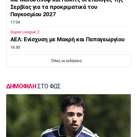
Σερβίας για τα προκριματικά του
Παγκοσμίου 2027
17:04
Super League 2
AEΛ: Ενίσχυση με Μακρή και Παπαγεωργίου
16:50
Super League 1
Όλες οι ειδήσεις
Λιβάι Γκαρσία: «Θα ζήσουμε σπουδαίες
στιγμές»
16:35
ΔΗΜΟΦΙΛΗ
ΣΤΟ ΦΩΣ
Ποδόσφαιρο - Διεθνή
Αρτέτα: «Οι παίκτες ήταν έξαλλοι μετά την
ήττα από τη Μπέτις»
16:20
Ποδόσφαιρο - Διεθνή
Σαλάχ: Ανακοινώθηκε από την
Τραμπζονσπόρ η μεταγραφή του!