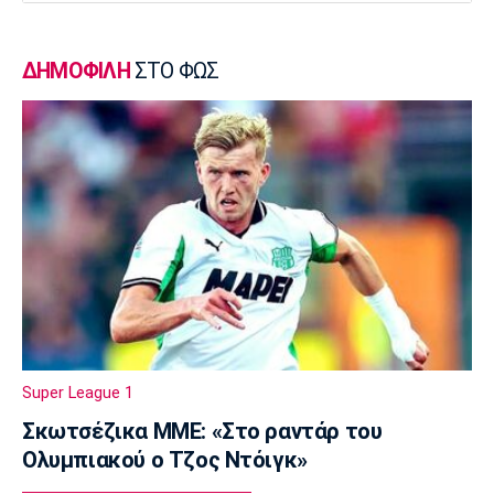
Γ Εθνική
Ιωνικός: Ενισχύθηκε με τον Παγώνη
ΔΗΜΟΦΙΛΗ
ΣΤΟ ΦΩΣ
13:50
Εθνικές Μπάσκετ
Σκούμα: «Είμαστε ενωμένες και
προετοιμασμένες»
13:35
Super League 1
Ηλιόπουλος σε Πήλιο: «Υπήρχαν άνθρωποι
που σε αμφισβήτησαν» (vid)
13:20
Super League 2
ΑΕΛ: Πήρε τον Τσιγγάρα
Super League 1
13:05
Σκωτσέζικα ΜΜΕ: «Στο ραντάρ του
EuroLeague
Ολυμπιακού ο Τζος Ντόιγκ»
Ο Γουάλας στη Μακάμπι Τελ Αβίβ