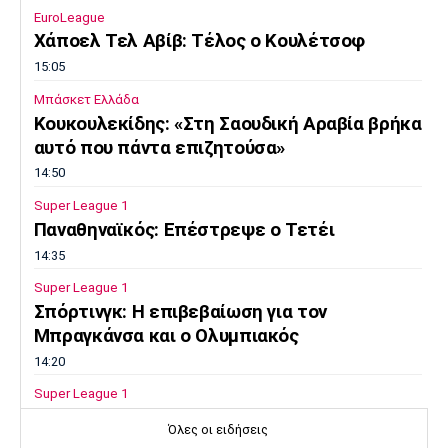
EuroLeague
Χάποελ Τελ Αβίβ: Τέλος ο Κουλέτσοφ
15:05
Μπάσκετ Ελλάδα
Κουκουλεκίδης: «Στη Σαουδική Αραβία βρήκα
αυτό που πάντα επιζητούσα»
14:50
Super League 1
Παναθηναϊκός: Επέστρεψε ο Τετέι
14:35
Super League 1
Σπόρτινγκ: Η επιβεβαίωση για τον
Μπραγκάνσα και ο Ολυμπιακός
14:20
Super League 1
ΠΑΟΚ: Ανεβαίνει ο Γιαννούλης
Όλες οι ειδήσεις
14:05