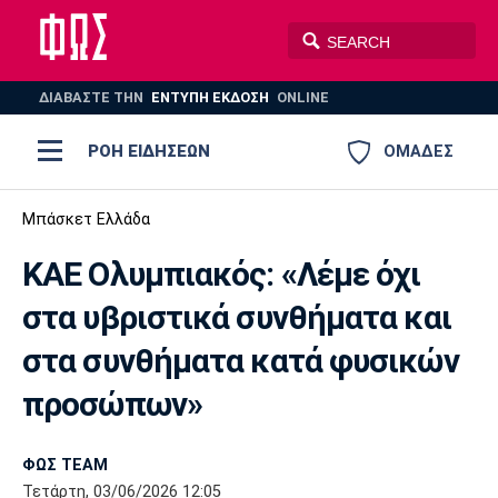
ΔΙΑΒΑΣΤΕ THN
ΕΝΤΥΠΗ ΕΚΔΟΣΗ
ONLINE
ΡΟΗ ΕΙΔΗΣΕΩΝ
ΟΜΑΔΕΣ
Ποδόσφαιρο
Μπάσκετ Ελλάδα
ΠΟΔΟΣΦΑΙΡΟ
ΜΠΑΣΚΕΤ
ΚΑΕ Ολυμπιακός: «Λέμε όχι
Super League 1
Μπάσκετ
ΒΟΛΕΪ
ΠΟΛΟ
ΣΠΟΡ
στα υβριστικά συνθήματα και
Ολυμπιακός
ΑΕΚ
ΠΑΟΚ
Super League 2
Ελλάδα
Ολυμπιακοί Αγώνες
στα συνθήματα κατά φυσικών
AUTO-MOTO
PLUS
Γ Εθνική
Εθνική
Βόλεϊ
προσώπων»
Ελλάδα
EuroLeague
Πόλο
Παναθηναϊκός
Ατρόμητος
Πανιώνιος
ΦΩΣ TEAM
Τετάρτη, 03/06/2026 12:05
Champions League
ΝΒΑ
Τένις