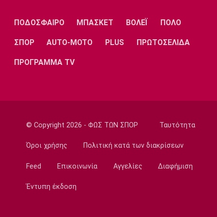
11:50
Μπάσκετ Ελλάδα
ΠΟΔΟΣΦΑΙΡΟ
ΜΠΑΣΚΕΤ
ΒΟΛΕΪ
ΠΟΛΟ
Εθνική Νεανίδων: Κόντρα στην Ισλανδία για
την πέμπτη θέση
ΣΠΟΡ
AUTO-MOTO
PLUS
ΠΡΩΤΟΣΕΛΙΔΑ
11:35
ΠΡΟΓΡΑΜΜΑ TV
Ποδόσφαιρο - Διεθνή
FIFA: Προειδοποιεί για προσπάθεια
υπονόμευσης του Ινφαντίνο
11:20
Super League 1
© Copyright 2026 - ΦΩΣ ΤΩΝ ΣΠΟΡ
Ταυτότητα
Oλυμπιακός: Οι ευχές στον Ρέτσο
Όροι χρήσης
Πολιτική κατά των διακρίσεων
11:05
Ποδόσφαιρο - Διεθνή
Feed
Επικοινωνία
Αγγελίες
Διαφήμιση
Liga Portugal: «Γκέλα» για τη Σπόρτινγκ
παρά το γκολ του Ιωαννίδη
Έντυπη έκδοση
10:50
Εθνικές Μπάσκετ