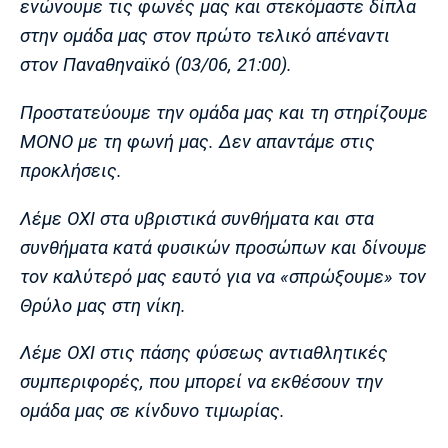
ενώνουμε τις φωνές μας και στεκόμαστε δίπλα
Λίβερπουλ
Μάντσεστερ
Γιουβέντους
Σίτι
στην ομάδα μας στον πρώτο τελικό απέναντι
στον Παναθηναϊκό (03/06, 21:00).
Προστατεύουμε την ομάδα μας και τη στηρίζουμε
Ίντερ
Μίλαν
Μπάγερν
ΜΟΝΟ με τη φωνή μας. Δεν απαντάμε στις
προκλήσεις.
Λέμε ΟΧΙ στα υβριστικά συνθήματα και στα
Μπορούσια
Παρί Σεν
Μαρσέιγ
συνθήματα κατά φυσικών προσώπων και δίνουμε
Ντόρτμουντ
Ζερμέν
τον καλύτερό μας εαυτό για να «σπρώξουμε» τον
Θρύλο μας στη νίκη.
Λέμε ΟΧΙ στις πάσης φύσεως αντιαθλητικές
Μονακό
Ερυθρός
Τότεναμ
Αστέρας
συμπεριφορές, που μπορεί να εκθέσουν την
ομάδα μας σε κίνδυνο τιμωρίας.