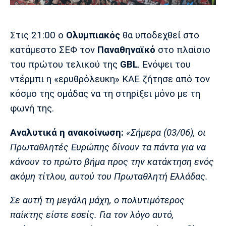
Μουσική
Στήλες
Πολιτισμός
Τραγούδια
Πρόγραμμα TV
Στις 21:00 ο
Ολυμπιακός
θα υποδεχθεί στο
Ιωνικός
Κηφισιά
Πανσερραϊκός
κατάμεστο ΣΕΦ τον
Παναθηναϊκό
στο πλαίσιο
Cine Spot
του πρώτου τελικού της
GBL
. Ενόψει του
Running
ντέρμπι η «ερυθρόλευκη» ΚΑΕ ζήτησε από τον
κόσμο της ομάδας να τη στηρίξει μόνο με τη
Media
φωνή της.
Μπαρτσελόνα
Ρεάλ
Ατλέτικο
Μαδρίτης
Μαδρίτης
Παρασκήνιο
Αναλυτικά η ανακοίνωση:
«Σήμερα (03/06), οι
Πρωταθλητές Ευρώπης δίνουν τα πάντα για να
κάνουν το πρώτο βήμα προς την κατάκτηση ενός
Μάντσεστερ
Τσέλσι
Άρσεναλ
ακόμη τίτλου, αυτού του Πρωταθλητή Ελλάδας.
Γιουνάιτεντ
Σε αυτή τη μεγάλη μάχη, ο πολυτιμότερος
παίκτης είστε εσείς. Για τον λόγο αυτό,